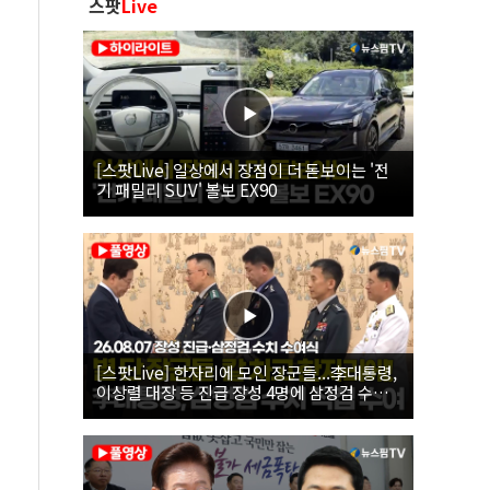
스팟
Live
[스팟Live] 일상에서 장점이 더 돋보이는 '전
기 패밀리 SUV' 볼보 EX90
[스팟Live] 한자리에 모인 장군들...李대통령,
이상렬 대장 등 진급 장성 4명에 삼정검 수치
직접 수여｜26.08.07 장성 진급·삼정검 수치
수여식