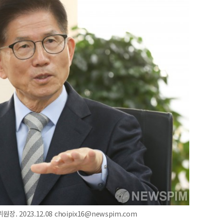
2023.12.08 choipix16@newspim.com