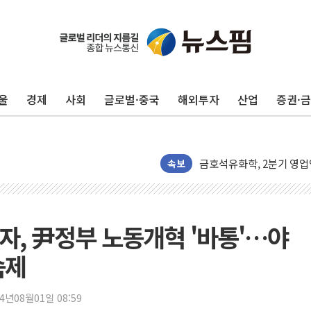
울
경제
사회
글로벌·중국
해외투자
산업
증권·
더본코리아 롤링파스타, 파
4자 연합 균열에 분쟁 재
금호석유화학, 2분기 영업
CJ올리브영 흔드는 '신흥
속보
"PAFC만으론 어렵다"…
임대사업자, 등록임대 세제
대우건설, 50대 이강석 대
자, 尹정부 노동개혁 '바통'…야
비츠로넥스텍, 한화에어로스
숙제
1410원대 내려간 환율, "
종합특검, '계엄 수용공간
24년08월01일 08:59
친트럼프 오글스 미 하원의