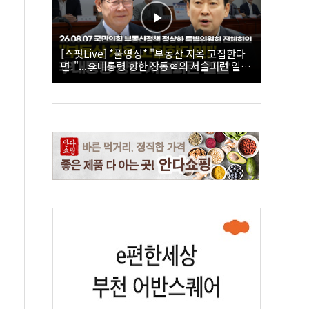
[스팟Live] *풀영상* "부동산 지옥 고집한다
면!"...李대통령 향한 장동혁의 서슬퍼런 일갈
| 26.08.07 국민의힘 부동산정책 정상화 특별
위원회 전체회의