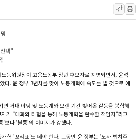
가
"주식이야 코인이야"…연속
가
에쓰씨엔지니어링, 큐니티와
애드포러스, 30억원 규모
지명
롯데웰푸드, 2분기 영업익 8
"
이성윤 '호남 민심은 주석
 선택"
나경원 의원 "장기보유 1
적
李대통령, 규제합리화위 
한병도 "국민의힘, 말로만
사회노동위원장이 고용노동부 장관 후보자로 지명되면서, 윤석
았다. 윤 정부 3년차를 맞아 노동개혁에 속도를 낼 것으로 예
금투협, ChatGPT로 투
려면 거대 야당 및 노동계와 오랜 기간 빚어온 갈등을 봉합해
후보자가 "대화와 타협을 통해 노동개혁을 완수할 적임자"라고
통'보다 '불통'의 이미지가 강했다.
혁 '꼬리표'도 떼야 한다. 그동안 윤 정부는 '노사 법치주