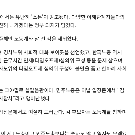
표에서는 유난히 '소통'이 강조됐다. 다양한 이해관계자들과의
진해 나가겠다는 정부 의지가 담겼다.
주체인 노동계와 날 선 각을 세워왔다.
 경사노위 사회적 대화 보이콧을 선언했고, 한국노총 역시
 근무시간 면제(타임오프제)심의위 구성 등을 문제 삼으며
사노위의 타임오프제 심의위 구성에 불만을 품고 한차례 사회
는 그야말로 살얼음판이다. 민주노총은 이날 입장문에서 "김
사참사"라고 맹비난했다.
입장문에서도 여실히 드러난다. 김 후보자는 노동계를 칭하며
총이 제1 노총이고 민주노총보다는 숫자도 많고 역사도 오래됐