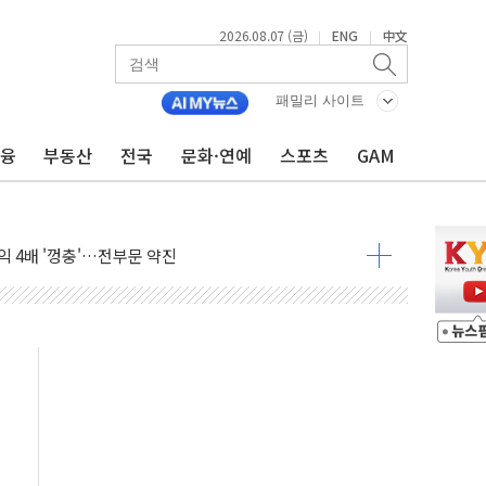
2026.08.07 (금)
ENG
中文
|
|
패밀리 사이트
금융
부동산
전국
문화·연예
스포츠
GAM
브리 셰프 모델 발탁
점화 조짐…한미 지배구조 다시 요동
익 4배 '껑충'…전부문 약진
 강자' 다이소·시코르…뷰티 유통 지각변동 본격화
두산퓨얼셀, SOFC에 사활
혜택 축소에 반발…"정책 신뢰 뒤집어"
표 전면에...임원·조직 대대적 개편 예고
페이스와 '누리호 5기분 엔진 구성품' 수주
당분간 1400원 초반대 등락"
 확보' 신용해 前교정본부장 불구속 기소
원, 테네시주 경선서 낙선