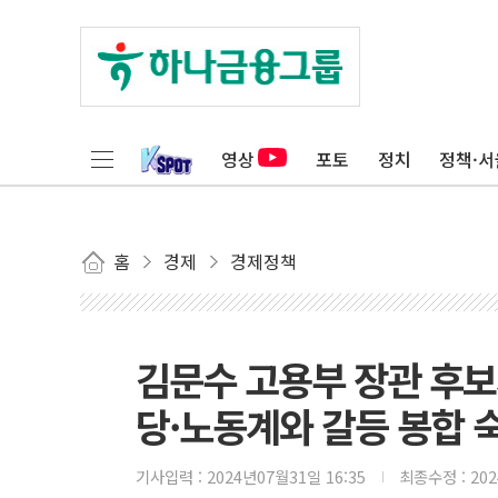
영상
포토
정치
정책·서
홈
경제
경제정책
김문수 고용부 장관 후보
당·노동계와 갈등 봉합 
기사입력 :
2024년07월31일 16:35
최종수정 :
20