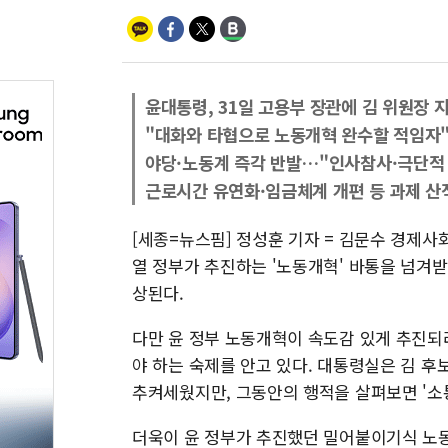
윤대통령, 31일 고용부 장관에 김 위원장 
"대화와 타협으로 노동개혁 완수할 적임자
야당·노동계 즉각 반발…"인사참사·극단적
근로시간 유연화·임금체계 개편 등 과제 산
[세종=뉴스핌] 정성훈 기자 = 김문수 경제
열 정부가 추진하는 '노동개혁' 바통을 넘겨받
상된다.
다만 윤 정부 노동개혁이 속도감 있게 추진되
야 하는 숙제를 안고 있다. 대통령실은 김 
추켜세웠지만, 그동안의 행적을 살펴보면 '소
더욱이 윤 정부가 추진했던 밀어붙이기식 노동개