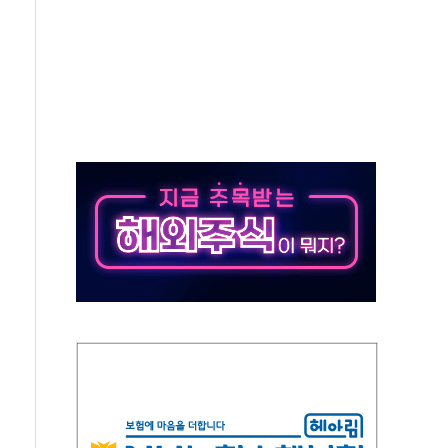
 사이드카·널뛰기에 개미들 '패닉'
 반도체 EPC 추가 수주
 자사주 취득
8.5% 증가... 해외 자회사가 이끈 '더블 성장'
야청' 파장…친명계 "처절한 역사를 말장난으로" 비판
주택자 과도한 세금 부당"…소득세법 개정안 발의 예고
부위원장에 김태유·국립외교원장에 김흥규
 주택 공급…도시정비법·주택법 등 처리 협조하라"
자 웹리포트 만든다…AI 금융데이터 분석 과정 개설