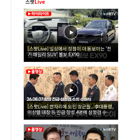
스팟
Live
[스팟Live] 일상에서 장점이 더 돋보이는 '전
기 패밀리 SUV' 볼보 EX90
[스팟Live] 한자리에 모인 장군들...李대통령,
이상렬 대장 등 진급 장성 4명에 삼정검 수치
직접 수여｜26.08.07 장성 진급·삼정검 수치
수여식