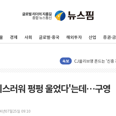
울
경제
사회
글로벌·중국
해외투자
산업
증권·
4자 연합 균열에 분쟁 재
금호석유화학, 2분기 영업
CJ올리브영 흔드는 '신흥
"PAFC만으론 어렵다"…
속보
임대사업자, 등록임대 세제
대우건설, 50대 이강석 대
비츠로넥스텍, 한화에어로스
죄스러워 펑펑 울었다'는데…구영
1410원대 내려간 환율, "
종합특검, '계엄 수용공간
친트럼프 오글스 미 하원의
24년07월25일 09:10
"주식이야 코인이야"…연속