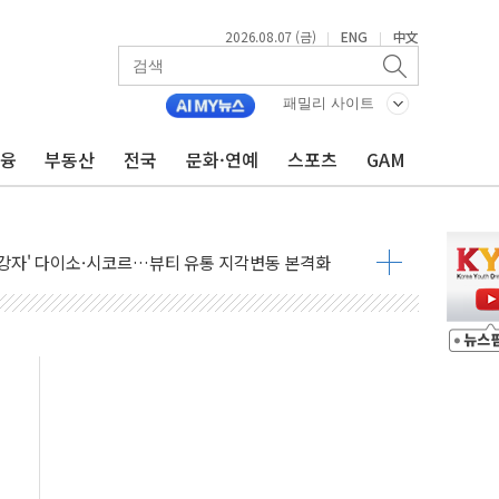
2026.08.07 (금)
ENG
中文
|
|
패밀리 사이트
금융
부동산
전국
문화·연예
스포츠
GAM
점화 조짐…한미 지배구조 다시 요동
익 4배 '껑충'…전부문 약진
 강자' 다이소·시코르…뷰티 유통 지각변동 본격화
두산퓨얼셀, SOFC에 사활
혜택 축소에 반발…"정책 신뢰 뒤집어"
표 전면에...임원·조직 대대적 개편 예고
페이스와 '누리호 5기분 엔진 구성품' 수주
당분간 1400원 초반대 등락"
 확보' 신용해 前교정본부장 불구속 기소
원, 테네시주 경선서 낙선
 사이드카·널뛰기에 개미들 '패닉'