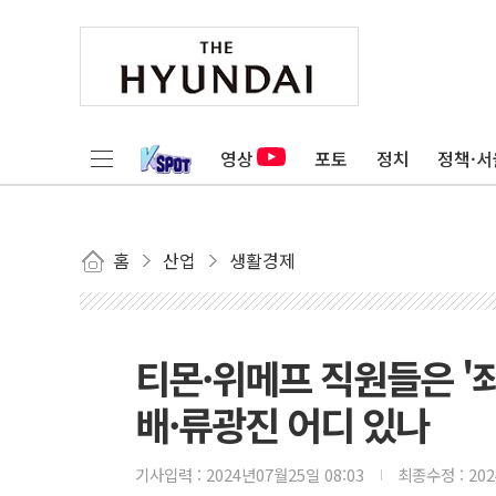
영상
포토
정치
정책·서
홈
산업
생활경제
티몬·위메프 직원들은 '
배·류광진 어디 있나
기사입력 :
2024년07월25일 08:03
최종수정 :
20