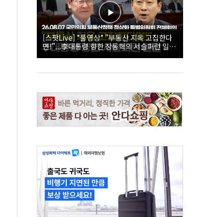
[스팟Live] *풀영상* "부동산 지옥 고집한다
면!"...李대통령 향한 장동혁의 서슬퍼런 일갈
| 26.08.07 국민의힘 부동산정책 정상화 특별
위원회 전체회의