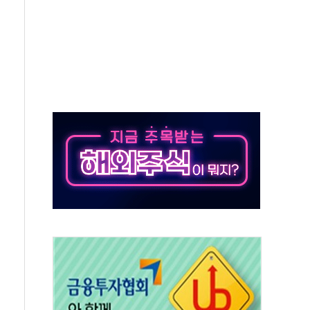
 반도체 EPC 추가 수주
 자사주 취득
8.5% 증가... 해외 자회사가 이끈 '더블 성장'
야청' 파장…친명계 "처절한 역사를 말장난으로" 비판
주택자 과도한 세금 부당"…소득세법 개정안 발의 예고
부위원장에 김태유·국립외교원장에 김흥규
 주택 공급…도시정비법·주택법 등 처리 협조하라"
자 웹리포트 만든다…AI 금융데이터 분석 과정 개설
안정성 한순간도 흔들려선 안돼"