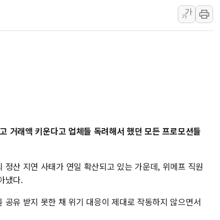
가
에쓰씨엔지니어링, 큐니티와
가
애드포러스, 30억원 규모
롯데웰푸드, 2분기 영업익 8
이성윤 '호남 민심은 주석
나경원 의원 "장기보유 1
李대통령, 규제합리화위 
한병도 "국민의힘, 말로만
금투협, ChatGPT로 투
고 거래액 키운다고 업체들 독려해서 했던 모든 프로모션들
박홍근 "국가재정시스템 
 정산 지연 사태가 연일 확산되고 있는 가운데, 위메프 직원
아냈다.
 공유 받지 못한 채 위기 대응이 제대로 작동하지 않으면서