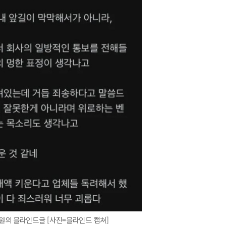
원의 블라인드글 [사진=블라인드 캡쳐]