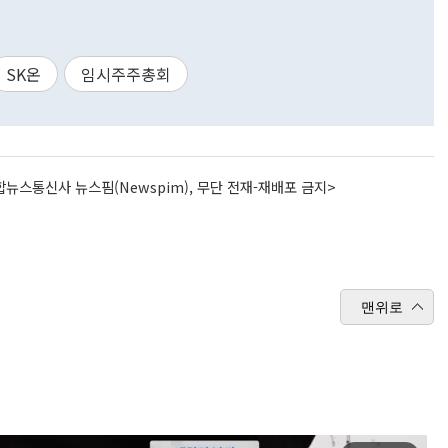
SK온
임시주주총회
뉴스통신사 뉴스핌(Newspim), 무단 전재-재배포 금지>
맨위로