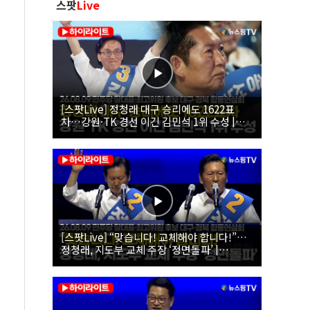
스팟
Live
[스팟Live] 정청래 대구 승리에도 1622표
차…강원·TK 경선 이긴 김민석 1위 수성 |
26.08.09 더불어민주당 당대표·최고위원 후
보 대구·경북 합동연설회
[스팟Live] “맞습니다! 교체해야 합니다!”…
정청래, 지도부 교체 주장 ‘정면돌파’ |
26.08.09 더불어민주당 당대표·최고위원 후
보 대구·경북 합동연설회