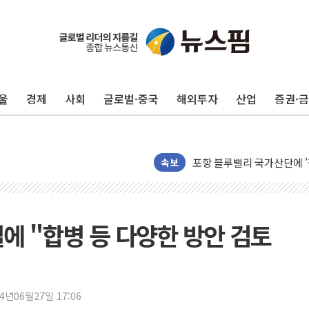
울
경제
사회
글로벌·중국
해외투자
산업
증권·
평택 진위면 공장서 질식사
포항 블루밸리 국가산단에 '
상주 낙동강 선착장 하류서 50
속보
[종합] 김민석, 정청래에 누적 '
민주당 경북도당위원장에 오중
인천서 말다툼 중 어머니 살
병설에 "합병 등 다양한 방안 검토
김민석, 강원·대구·경북 경선서
[속보] 민주, 강원·대구·경북 
[속보] 민주, 경북 경선 결과 
24년06월27일 17:06
[속보] 민주, 대구 경선 결과 