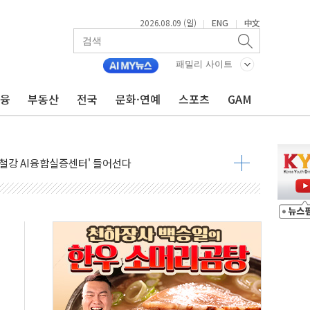
2026.08.09 (일)
ENG
中文
|
|
패밀리 사이트
금융
부동산
전국
문화·연예
스포츠
GAM
고 발생…작업자 1명 숨져
철강 AI융합실증센터' 들어선다
대 숨진 채 발견...경찰, 조사 중
1.48%p' 차 선두 유지...金 46.01% vs 鄭 44.53%
기 당선...합산득표율 68.63%
해 10대 구속…범행 후 반려견도 죽여
 정청래에 승리…金 48.54% vs 鄭 44.40%
경선 결과...김민석 48.54% 정청래 44.40%
발표...김민석 47.37% 정청래 45.71% 송영길 6.92%
발표...정청래 47.82% 김민석 46.35% 송영길 5.83%