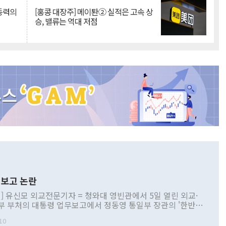
 동력의
[홍콩 대장주] 메이퇀② 실적은 고속 상
승, 밸류는 역대 저점
보고 논란
] 유신모 외교전문기자 = 청와대 영빈관에서 5일 열린 외교·
부 부처의 대통령 업무보고에서 정동영 통일부 장관의 '한반도
 구상'과 업무보고 발언이 논란을 빚고 있다. 이날 정 장관의
10
정부 내 조율을 거치지 않은 사안을 정책으로 추진하겠다고 공