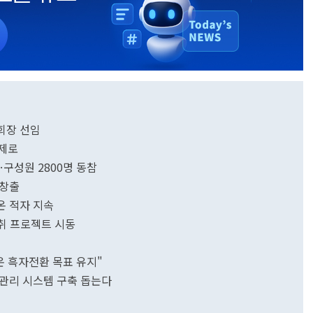
회장 선임
과제로
…구성원 2800명 동참
 창출
K온 적자 지속
성취 프로젝트 시동
SK온 흑자전환 목표 유지"
설관리 시스템 구축 돕는다