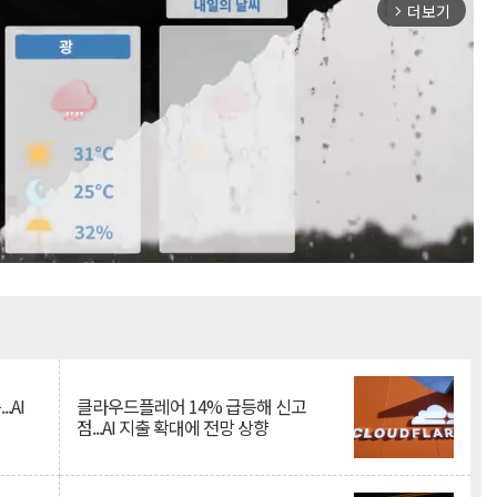
더보기
arrow_forward_ios
Mute
.AI
클라우드플레어 14% 급등해 신고
점...AI 지출 확대에 전망 상향