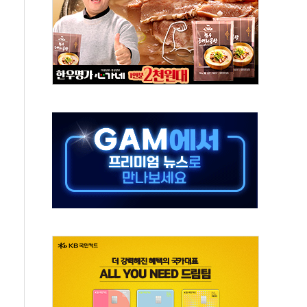
발표...김민석 50.30% 정청래 41.94% 송영길 7.76%
객 400명 맞이…"마음 잇는 시간 되길"
 지급 확정되나…재상고 앞두고 막판 셈법
'행복상자' 전달
극기 거꾸로' 논란…이틀만에 철거
 예술·체육요원 최대 33% 감축
 역대 최대폭 감소한 9.4%↓…유통업계 양극화 심화
 특사'로 콜롬비아 대통령 취임식 참석
시간당 30mm 강한 비...호우 피해 없어
방…野 "청년 우롱 기괴" vs 與 "송구한 해프닝"