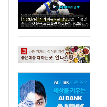
[스팟Live] “자기 이름으로 정당명을…” 송영
길이 피켓 문구 보고 놀란 이유는? | 26.08.09
더불어민주당 당대표·최고위원 후보 대구·경
북 합동연설회