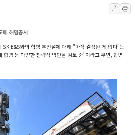
가
[속보] 민주, 강원 경선 결과 
가
정재헌 CEO, SKT 장기고
최태원, 노소영에 9440억
보도에 해명공시
하나금융, 명동 소상공인에 
인천시 광복절 현수막 '태
 SK E&S와의 합병 추진설에 대해 "아직 결정된 게 없다"는
병무청, 보충역 전면 손질…
해 합병 등 다양한 전략적 방안을 검토 중"이라고 부연, 합병
홈플러스發 대형마트 판매,
윤준병·이해민 의원, '정부
'호우·산사태 주의보' 울진 
여야, 황희 '버스 하우스' 공