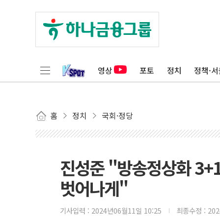
영상
포토
정치
정책·서
홈
정치
국회·정당
진성준 "방송정상화 3+
벗어나게"
기사입력 :
2024년06월11일 10:25
최종수정 :
20