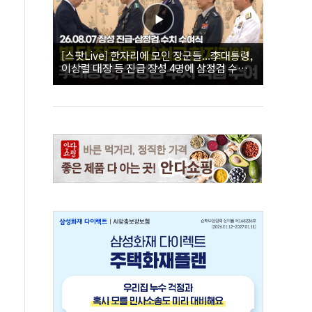
[스팟Live] 한자리에 모인 장군들...李대통령,
이상렬 대장 등 진급 장성 4명에 삼정검 수치
직접 수여｜26.08.07 장성 진급·삼정검 수치
수여식