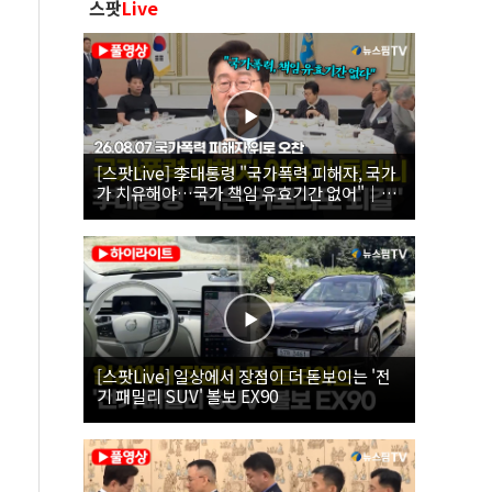
스팟
Live
[스팟Live] 李대통령 "국가폭력 피해자, 국가
가 치유해야…국가 책임 유효기간 없어"｜
26.08.07 국가폭력 피해자 위로 오찬
[스팟Live] 일상에서 장점이 더 돋보이는 '전
기 패밀리 SUV' 볼보 EX90