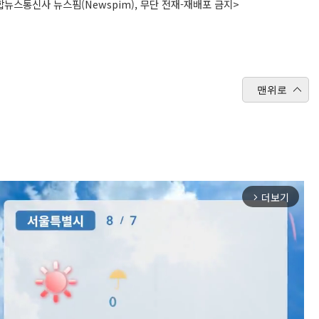
뉴스통신사 뉴스핌(Newspim), 무단 전재-재배포 금지>
맨위로
더보기
arrow_forward_ios