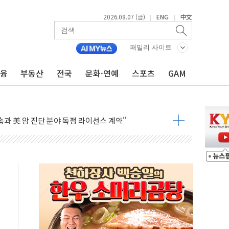
2026.08.07 (금)
ENG
中文
|
|
인에게 흉기 휘두른 30대 세입자…경찰, 현행범 체포
이익 30억원
패밀리 사이트
 거래 재개…"재무구조 개편"
금융
부동산
전국
문화·연예
스포츠
GAM
업 중 온열질환 보장…폭염기 신속 보상 강화
 120억원
과 美 암 진단 분야 독점 라이선스 계약"
제 'VRN11' 캐나다 IND 신청
 3군단과 군 장병 금융교육·전역 지원 협약
-맞춤건강보험' 6개월 배타적사용권 획득
주' 무더기 상폐 위기…관리종목 우려 지정예고 총 63개
특별공급 경쟁률… 실수요자 관심
만의 신' 26일 출시, 유저의 캐릭터가 AI로 플레이한다
 만으로 혜택 얻는 피드코인 이벤트 진행
 정상화시 5년 내 9만가구 순증...이주 대란도 제한적