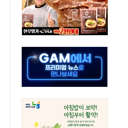
위원회
 3파전…한화·흥국·한투 참여
D직 주 52시간제 개선해야…기술격차 확대 막아야"
임금협약 타결…연봉 6.3% 인상
실리카겔 등 8~9월 공연 라인업 공개
31년까지 3개 보급단 '1등급 스마트 물류센터' 전환