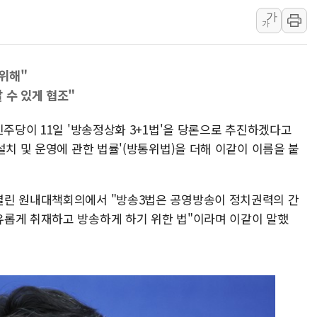
가
[인사] 공정거래
가
KDB생명 본입찰
반도체공학회 "R&
위해"
카카오, 2026년 
 수 있게 협조"
현대카드, 박재범·
[르포] 육군, 20
민주당이 11일 '방송정상화 3+1법'을 당론으로 추진하겠다고
설치 및 운영에 관한 법률'(방통위법)을 더해 이같이 이름을 붙
열린 원내대책회의에서 "방송3법은 공영방송이 정치권력의 간
롭게 취재하고 방송하게 하기 위한 법"이라며 이같이 말했