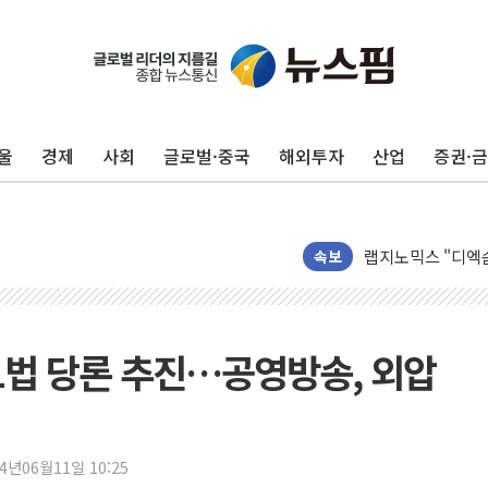
'변기 수리' 집주
워트, 상반기 영업
프롬바이오, 10일
울
경제
사회
글로벌·중국
해외투자
산업
증권·
NH농협생명, 농작
아바코, 2분기 매출
랩지노믹스 "디엑솜
보로노이, 폐암 치료
속보
푸본현대생명, 육군
교보생명, '교보K
벼랑 끝 선 '동전
1법 당론 추진…공영방송, 외압
1순위보다 낮은 
컴투스 '제우스: 오
네이버 클립, 시청
24년06월11일 10:25
서울 재건축·재개발