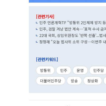
[관련기사]
민주 언론개혁TF "방통위 2인체제 방지 등 
민주, 검찰 겨냥 법안 계속…'표적 수사 금지
22대 국회, 상임위원장도 '반쪽 선출'...법
정청래 "오늘 법사위 소위 구성…이번주 내
[관련키워드]
방통위
민주
운영
민주당
더불어민주당
방송
정상화