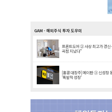
GAM
- 해외주식 투자 도우미
프론트도어 ② 사상 최고가 경신
곡점 지났다"
[홍콩 대장주] 메이퇀 ③ 신성장
'폭발적 성장'