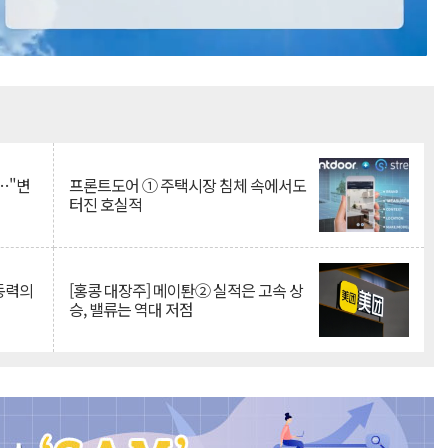
Mute
…"변
프론트도어 ① 주택시장 침체 속에서도
터진 호실적
 동력의
[홍콩 대장주] 메이퇀② 실적은 고속 상
승, 밸류는 역대 저점