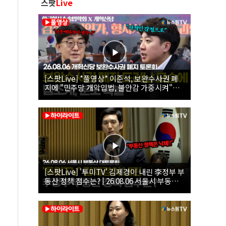
스팟
Live
[스팟Live] *풀영상* 이준석, 보완수사권 폐
지에 "민주당 개악입법, 불안감 가중시켜"｜
26.08.06 개혁신당 보완수사권 폐지 토론회
[스팟Live] '투미TV' 김제경이 내린 李정부 부
동산 정책 점수는? | 26.08.06 서울시 부동산
대토론회