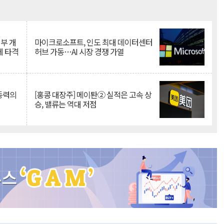
Mute
뇌부 개
마이크로소프트, 인도 최대 데이터센터
에 타격
허브 가동…AI 시장 경쟁 가열
 동력의
[홍콩 대장주] 메이퇀② 실적은 고속 상
승, 밸류는 역대 저점