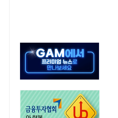
야, 경쟁상대 中과 비교해야"
하는 '선봉'의 대민 봉사
미사일 1발 발사… 올해 10번째·42일 만 도발
 새 안보 위기… 반군·마약카르텔이 습득해 전투 활용
어선 구조
무해한 표면 부식 물질"
분만에 진화...외국인 노동자 숨져