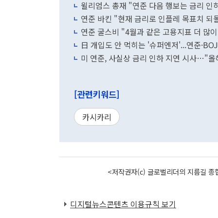
윌리엄스 총재 "연준 다음 행보는 금리 인하
연준 바킨 "현재 금리로 인플레 목표치 되
연준 굴스비 "4월과 같은 고용지표 더 많이
日 개입도 안 먹히는 '슈퍼엔저'...연준·BO
미 연준, 사실상 금리 인하 지연 시사…"올
[관련키워드]
카시카리
<저작권자(c) 글로벌리더의 지름길 종합
디지털뉴스콘텐츠 이용규칙 보기