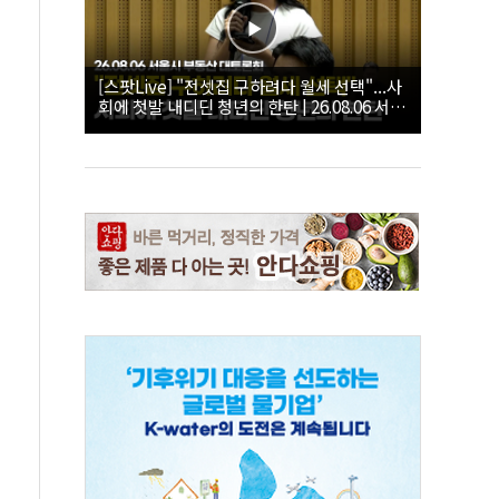
[스팟Live] "전셋집 구하려다 월세 선택"...사
회에 첫발 내디딘 청년의 한탄 | 26.08.06 서울
시 부동산 대토론회