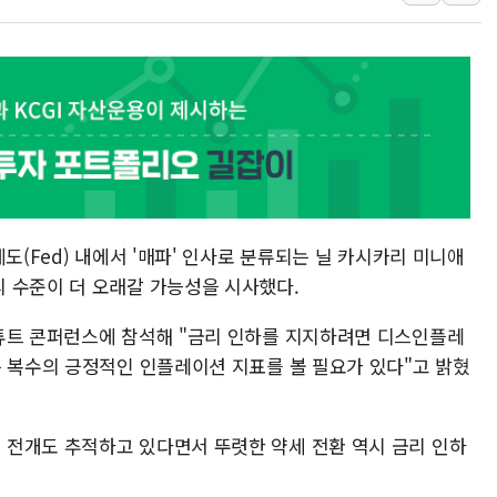
김정관 산업부 장관 "주 52시간 손봐
해군 1함대 창설 80주년…지역과 함께
[3보] 북, 원산서 동해로 단거리 탄도
우크라 드론 전술, 중남미 콜롬비아에
동해해경, 독도 해상서 부유물 감긴 
주한미군 "오산기지 누출, 백린 아닌 
구미 폐염산처리업체서 불 2시간30여
도(Fed) 내에서 '매파' 인사로 분류되는 닐 카시카리 미니애
 수준이 더 오래갈 가능성을 시사했다.
튜트 콘퍼런스에 참석해 "금리 인하를 지지하려면 디스인플레
는 복수의 긍정적인 인플레이션 지표를 볼 필요가 있다"고 밝혔
전개도 추적하고 있다면서 뚜렷한 약세 전환 역시 금리 인하