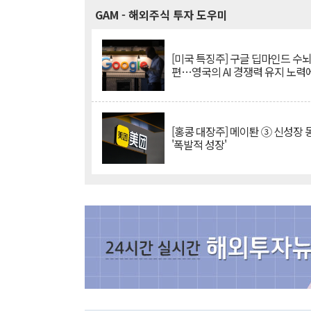
GAM
- 해외주식 투자 도우미
[미국 특징주] 구글 딥마인드 수
편…영국의 AI 경쟁력 유지 노력
[홍콩 대장주] 메이퇀 ③ 신성장
'폭발적 성장'