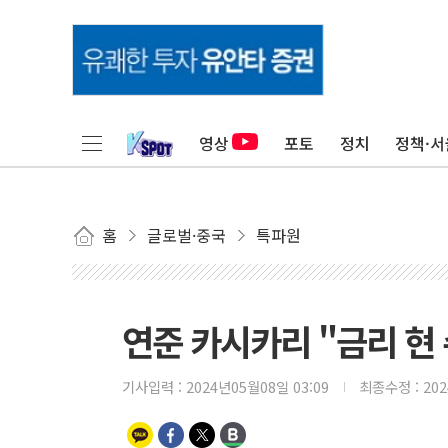
영상
포토
정치
정책·서
홈
글로벌·중국
특파원
연준 카시카리 "금리 현 
기사입력 :
2024년05월08일 03:09
최종수정 :
20