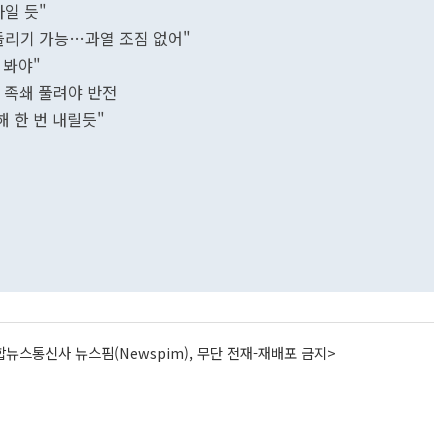
일 듯"
돌리기 가능…과열 조짐 없어"
 봐야"
J 족쇄 풀려야 반전
해 한 번 내릴듯"
뉴스통신사 뉴스핌(Newspim), 무단 전재-재배포 금지>