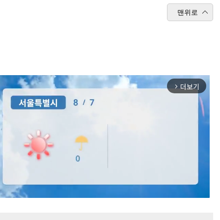
맨위로
더보기
arrow_forward_ios