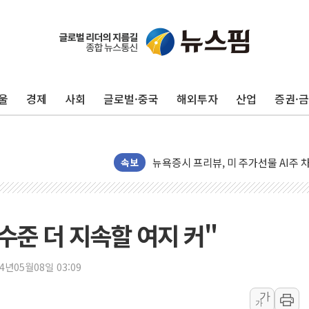
유럽증시, 견조한 실적 소화하며 대부분
리투아니아 국방 "러, 우크라 드론으로
구광모, 내주 실리콘밸리서 젠슨 황 
울
경제
사회
글로벌·중국
해외투자
산업
증권·
뉴욕증시 개장 전 특징주...모더나
김정관 장관 "영업이익 N% 성과급
뉴욕증시 프리뷰, 미 주가선물 AI주
속보
청와대, 북한 단거리 탄도미사일 발사
금값 7주 만에 최고…美 고용 둔화·
[인도증시] 중동 긴장 완화에 실적 호
수준 더 지속할 여지 커"
러, 1인칭시점 드론으로 우크라 민간
[베트남 증시] 지수 하락 속 'DGC
24년05월08일 03:09
'월가의 황제' 다이먼 "금융시장 레
가
양주 섬유염색공장서 화재 1명 중상…
가