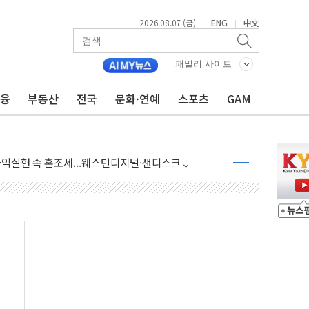
2026.08.07 (금)
ENG
中文
|
|
 상승… "2분기 기업 순이익 21% 증가" 전망
패밀리 사이트
 나토 회원국 공격 검토… 거짓 깃발 작전"
재회…로봇·AI 데이터센터·모빌리티 구체화
금융
부동산
전국
문화·연예
스포츠
GAM
·아이온큐·도어대시↑ VS 샌디스크·피그마·앱러빈↓
 반대…상법·자본시장법 개정 논의"
 차익실현 속 혼조세...웨스턴디지털·샌디스크↓
에 긴급 안보 점검회의
호르무즈 재개방 기대에 강세
조까지, 상승...호실적 보고 기업 상승세 뚜렷
인 '사파리' 공격… 시민들 공포감 극대화 전략
' 임시 주총 기대감에 홀로 상한가…마진 잔액은 사상 최고
버리지 위험수위…숨은 차입이 더 큰 변수"
대응 1단계 진압 중