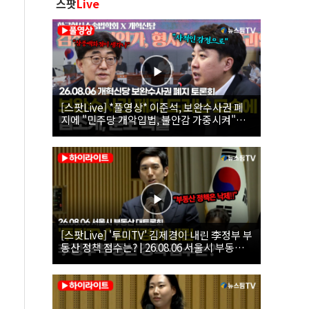
스팟
Live
[스팟Live] *풀영상* 이준석, 보완수사권 폐
지에 "민주당 개악입법, 불안감 가중시켜"｜
26.08.06 개혁신당 보완수사권 폐지 토론회
[스팟Live] '투미TV' 김제경이 내린 李정부 부
동산 정책 점수는? | 26.08.06 서울시 부동산
대토론회