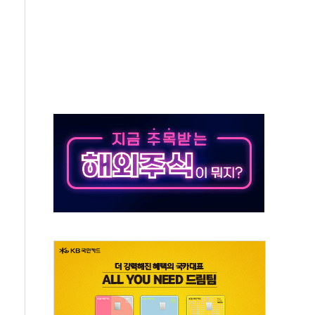
 새 안보 위기… 반군·마약카르텔이 습득해 전투 활용
어선 구조
무해한 표면 부식 물질"
분만에 진화...외국인 노동자 숨져
즌2
축 피해 최소화 '총력 대응'
유입에도 박스권…美 암호화폐 법안 처리 여부도 변수