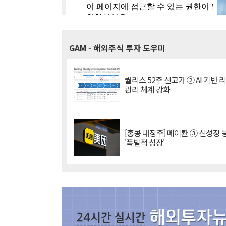
GAM
- 해외주식 투자 도우미
퀄리스 52주 신고가 ② AI 기반 
관리 체계 강화
[홍콩 대장주] 메이퇀 ③ 신성장
'폭발적 성장'