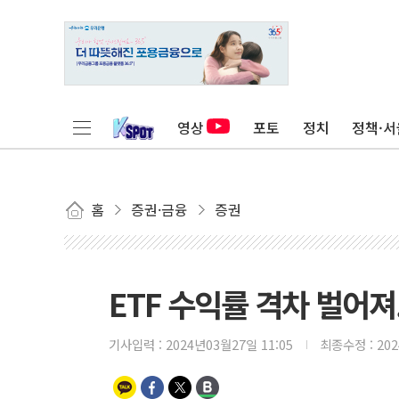
영상
포토
정치
정책·서
홈
증권·금융
증권
ETF 수익률 격차 벌어져.
기사입력 :
2024년03월27일 11:05
최종수정 :
20