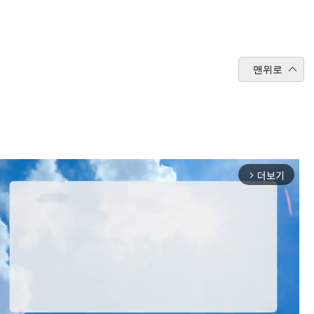
맨위로
더보기
arrow_forward_ios