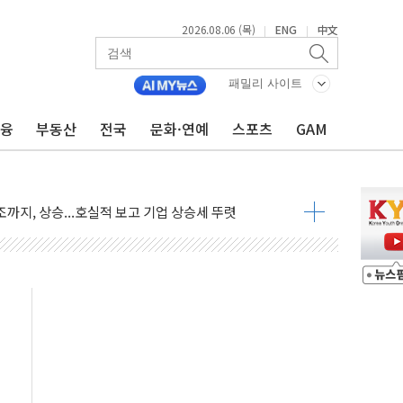
2026.08.06 (목)
ENG
中文
|
|
·아이온큐·도어대시↑ VS 샌디스크·피그마·앱러빈↓
패밀리 사이트
 반대…상법·자본시장법 개정 논의"
금융
부동산
전국
문화·연예
스포츠
GAM
 차익실현 속 혼조세...웨스턴디지털·샌디스크↓
에 긴급 안보 점검회의
호르무즈 재개방 기대에 강세
조까지, 상승...호실적 보고 기업 상승세 뚜렷
인 '사파리' 공격… 시민들 공포감 극대화 전략
' 임시 주총 기대감에 홀로 상한가…마진 잔액은 사상 최고
버리지 위험수위…숨은 차입이 더 큰 변수"
대응 1단계 진압 중
야, 경쟁상대 中과 비교해야"
하는 '선봉'의 대민 봉사
미사일 1발 발사… 올해 10번째·42일 만 도발