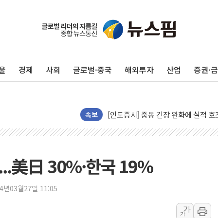
뉴욕증시 개장 전 특징주...모더나
김정관 장관 "영업이익 N% 성과급
울
경제
사회
글로벌·중국
해외투자
산업
증권·
뉴욕증시 프리뷰, 미 주가선물 AI주
청와대, 북한 단거리 탄도미사일 발사
금값 7주 만에 최고…美 고용 둔화·
[인도증시] 중동 긴장 완화에 실적 호
속보
러, 1인칭시점 드론으로 우크라 민간
[베트남 증시] 지수 하락 속 'DGC
'월가의 황제' 다이먼 "금융시장 레
..美日 30%·한국 19%
양주 섬유염색공장서 화재 1명 중상…
김정관 산업부 장관 "주 52시간 손봐
24년03월27일 11:05
해군 1함대 창설 80주년…지역과 함께
가
가
[3보] 북, 원산서 동해로 단거리 탄도