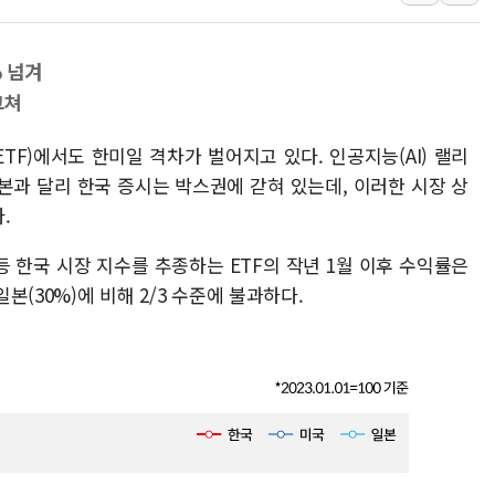
우크라 드론 전술, 중남미 콜롬비아에
동해해경, 독도 해상서 부유물 감긴 
% 넘겨
주한미군 "오산기지 누출, 백린 아닌 
그쳐
구미 폐염산처리업체서 불 2시간30여
TF)에서도 한미일 격차가 벌어지고 있다. 인공지능(AI) 랠리
해군과 함께하는 '불금전파, 송정' 시
본과 달리 한국 증시는 박스권에 갇혀 있는데, 이러한 시장 상
강원도 폭염특보 11일째…온열질환·가
.
[코인 시황] 비트코인, ETF 자금 
 한국 시장 지수를 추종하는 ETF의 작년 1월 이후 수익률은
일본(30%)에 비해 2/3 수준에 불과하다.