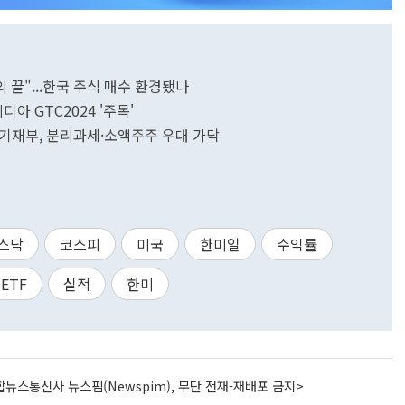
 끝"...한국 주식 매수 환경됐나
디아 GTC2024 '주목'
…기재부, 분리과세·소액주주 우대 가닥
스닥
코스피
미국
한미일
수익률
ETF
실적
한미
뉴스통신사 뉴스핌(Newspim), 무단 전재-재배포 금지>