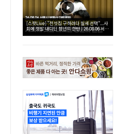
[스팟Live] "전셋집 구하려다 월세 선택"...사
회에 첫발 내디딘 청년의 한탄 | 26.08.06 서울
시 부동산 대토론회