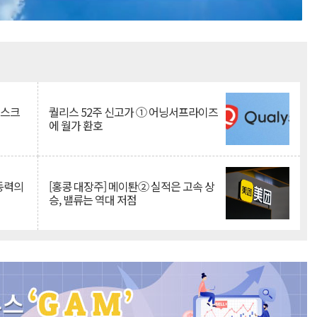
Mute
리스크
퀄리스 52주 신고가 ① 어닝서프라이즈
에 월가 환호
 동력의
[홍콩 대장주] 메이퇀② 실적은 고속 상
승, 밸류는 역대 저점