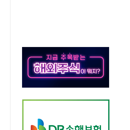
'행복상자' 전달
극기 거꾸로' 논란…이틀만에 철거
 예술·체육요원 최대 33% 감축
 역대 최대폭 감소한 9.4%↓…유통업계 양극화 심화
 특사'로 콜롬비아 대통령 취임식 참석
시간당 30mm 강한 비...호우 피해 없어
방…野 "청년 우롱 기괴" vs 與 "송구한 해프닝"
 2026'서 어린이 과학연극 2편 수상
우스' 잠실점, 직장인 핫플레이스로 부상
정 조율 완료…초고가·비거주 1주택 등 여론 수렴"