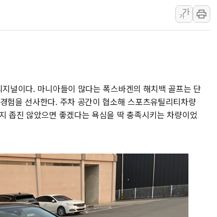
하나금융, 명동 소상공인에 
가
인천시 광복절 현수막 '태
가
병무청, 보충역 전면 손질…
홈플러스發 대형마트 판매,
윤준병·이해민 의원, '정부
'호우·산사태 주의보' 울진 
오리지널이다. 마니아들이 많다는 폭스바겐의 해치백 골프는 단
여야, 황희 '버스 하우스' 공
 경험을 선사한다. 주차 공간이 협소해 스포츠유틸리티차량
풀무원재단, '국제과학연극제
까지 좁진 않았으면 좋겠다는 욕심을 딱 충족시키는 차량이었
현대그린푸드 '텍사스로드하
與 "세제개편안 8월 말 당