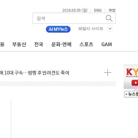
2026.08.09 (일)
ENG
中文
|
|
패밀리 사이트
금융
부동산
전국
문화·연예
스포츠
GAM
1.48%p' 차 선두 유지...金 46.01% vs 鄭 44.53%
기 당선...합산득표율 68.63%
해 10대 구속…범행 후 반려견도 죽여
 정청래에 승리…金 48.54% vs 鄭 44.40%
경선 결과...김민석 48.54% 정청래 44.40%
발표...김민석 47.37% 정청래 45.71% 송영길 6.92%
발표...정청래 47.82% 김민석 46.35% 송영길 5.83%
발표...김민석 50.30% 정청래 41.94% 송영길 7.76%
객 400명 맞이…"마음 잇는 시간 되길"
 지급 확정되나…재상고 앞두고 막판 셈법