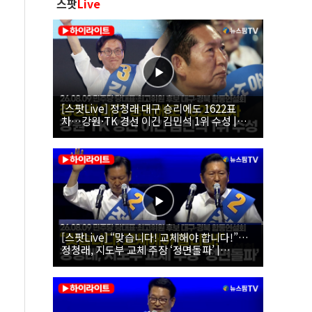
스팟
Live
[스팟Live] 정청래 대구 승리에도 1622표
차…강원·TK 경선 이긴 김민석 1위 수성 |
26.08.09 더불어민주당 당대표·최고위원 후
보 대구·경북 합동연설회
[스팟Live] “맞습니다! 교체해야 합니다!”…
정청래, 지도부 교체 주장 ‘정면돌파’ |
26.08.09 더불어민주당 당대표·최고위원 후
보 대구·경북 합동연설회