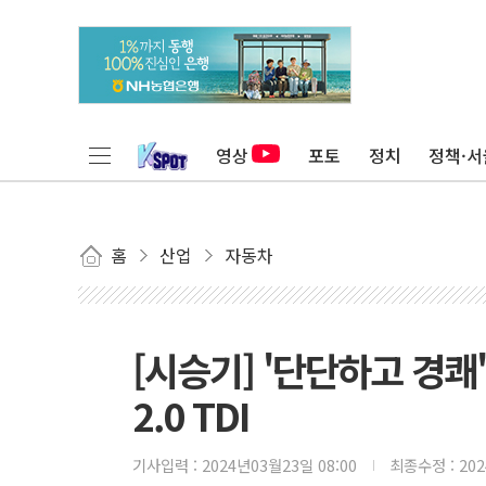
영상
포토
정치
정책·서
홈
산업
자동차
[시승기] '단단하고 경
2.0 TDI
기사입력 :
2024년03월23일 08:00
최종수정 :
20