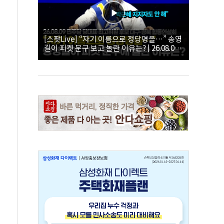
[스팟Live] “자기 이름으로 정당명을…” 송영
길이 피켓 문구 보고 놀란 이유는? | 26.08.09
더불어민주당 당대표·최고위원 후보 대구·경
북 합동연설회