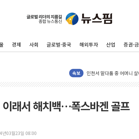
울
경제
사회
글로벌·중국
해외투자
산업
증권·
[종합] 김민석, 정청래에 누적 '
민주당 경북도당위원장에 오중
인천서 말다툼 중 어머니 살
속보
김민석, 강원·대구·경북 경선서
[속보] 민주, 강원·대구·경북 
[속보] 민주, 경북 경선 결과 
쾌' 이래서 해치백…폭스바겐 골프
[속보] 민주, 대구 경선 결과 
[속보] 민주, 강원 경선 결과 
정재헌 CEO, SKT 장기고
최태원, 노소영에 9440억
24년03월23일 08:00