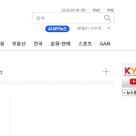
2026.08.08 (토)
ENG
中文
|
|
낮아지며 상승… STOXX 600 지수는 나흘 연속 최고치
세
패밀리 사이트
엘·이란 위협에 맞설 자체 억지력 강화
금융
부동산
전국
문화·연예
스포츠
GAM
동
톱'… 美 해상봉쇄 영향
각
체주 '활짝'
스닥 선물 1%대 상승
상 기대 후퇴
·태양광주↑ VS 트레이드데스크·웬디스↓
 끝까지 찾겠다"