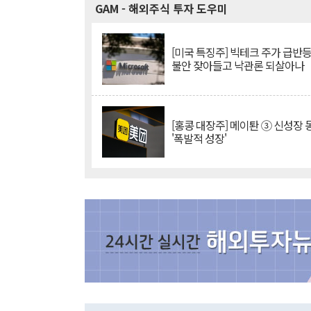
GAM
- 해외주식 투자 도우미
[미국 특징주] 빅테크 주가 급반등..
불안 잦아들고 낙관론 되살아나
[홍콩 대장주] 메이퇀 ③ 신성장
'폭발적 성장'