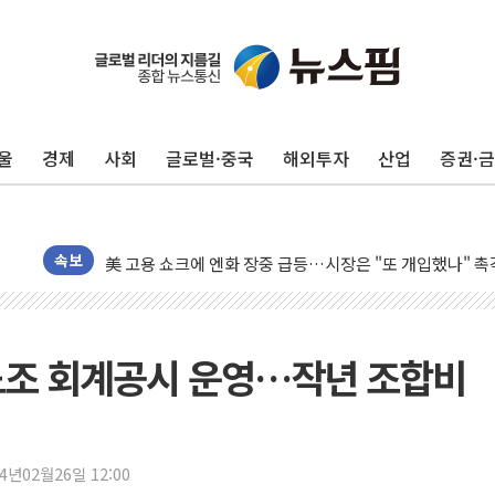
유럽증시, 美 고용 예상 밖 부진에 연준 금리 인상 가능성 
미 연준 매파 기세 꺾이나…고용 감소에 9월 동결 전망 우
[종합] 이슬람 수니파 3국, '공동방위협정' 체결… 이스라
울
경제
사회
글로벌·중국
해외투자
산업
증권·
트럼프, 백신·자폐증 행정명령 검토…"이르면 다음 주"
美 항소법원, 백악관 무도회장 공사 중단 명령…트럼프 제
이란 핵심 원유 수출항 '하르그섬', 최근 1주일 이상 '올스
美 고용 쇼크에 엔화 장중 급등…시장은 "또 개입했나" 촉
속보
[AI MY 뉴스] 뉴욕 반도체주 프리뷰...美 고용 쇼크에 반도
뉴욕증시 프리뷰, 美 고용 쇼크에 금리 인상 우려 후퇴…나
[종합] 美 7월 고용 2만3000명 감소 '쇼크'…9월 금리 인
 노조 회계공시 운영…작년 조합비
[사진] 이슬람 수니파 3개국, 공동방위협정 체결
뉴욕증시 개장 전 특징주...아틀라시안·클라우드플레어
보훈부, 미 DPAA와 MOU… "6·25 미군 실종자 7359명
24년02월26일 12:00
트럼프 "금리 내려야"…파월 때와 달리 워시엔 톤 낮춰