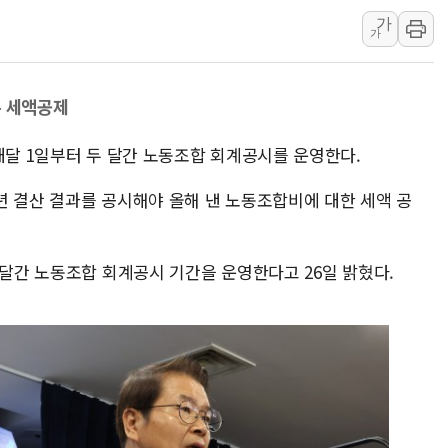
가
특정 정치인 측근 포항시 정책특보 내정설...포항시 '시끌'
가
李 "해남 태양광, 대한민국 다음 100년 밑거름…수도권 집
李 대통령, '6시간 마라톤 부동산 2차 회의' 주재… "전폭
분 세액공제
트럼프, 中 겨냥 폴리실리콘 관세 15% 부과…美 태양광주
[사진] 빈살만과 에르도안의 만남
내달 1일부터 두 달간 노동조합 회계공시를 운영한다.
이란와이어 "이란 최고지도자 위독…곧 사망해도 놀랍지 
3년 결산 결과를 공시해야 올해 낸 노동조합비에 대한 세액 공
 달간 노동조합 회계공시 기간을 운영한다고 26일 밝혔다.