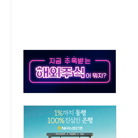
중 완화 전환점"
적 공급 확대·속도전 총력"
 급등
않아"