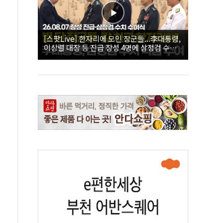
[스팟Live] 한자리에 모인 장군들...李대통령,
이상렬 대장 등 진급 장성 4명에 삼정검 수치
직접 수여｜26.08.07 장성 진급·삼정검 수치
수여식