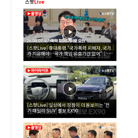
스팟
Live
[스팟Live] 李대통령 "국가폭력 피해자, 국가
가 치유해야…국가 책임 유효기간 없어"｜
26.08.07 국가폭력 피해자 위로 오찬
[스팟Live] 일상에서 장점이 더 돋보이는 '전
기 패밀리 SUV' 볼보 EX90