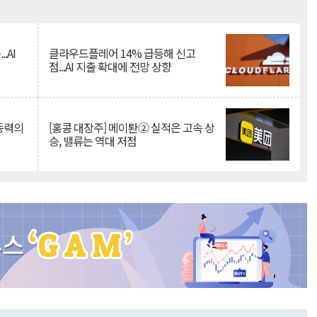
Mute
.AI
클라우드플레어 14% 급등해 신고
점...AI 지출 확대에 전망 상향
 동력의
[홍콩 대장주] 메이퇀② 실적은 고속 상
승, 밸류는 역대 저점