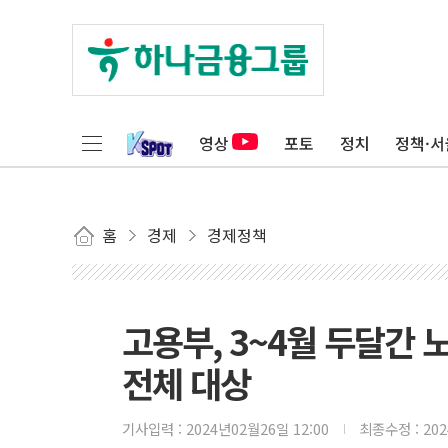
영상
포토
정치
정책·서
홈
경제
경제정책
고용부, 3~4월 두달간
전체 대상
기사입력 :
2024년02월26일 12:00
최종수정 :
20