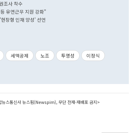
직권조사 착수
 등 유연근무 지원 강화"
현장형 인재 양성' 선언
세액공제
노조
투명성
이정식
뉴스통신사 뉴스핌(Newspim), 무단 전재-재배포 금지>