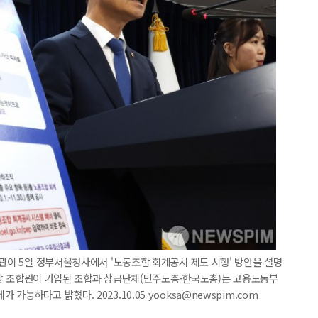
장관이 5일 정부서울청사에서 '노동조합 회계공시 제도 시행' 방안을 설명
명 이상 조합원이 가입된 조합과 상급단체(민주노총·한국노총)는 고용노동부
능하다고 밝혔다. 2023.10.05 yooksa@newspim.com