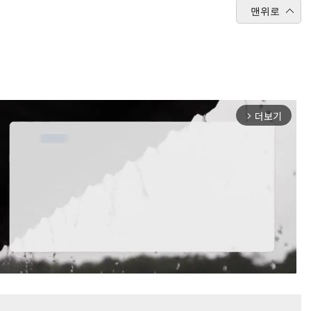
맨위로
더보기
arrow_forward_ios