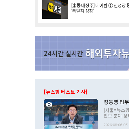
[홍콩 대장주] 메이퇀 ③ 신성장
'폭발적 성장'
[뉴스핌 베스트 기사]
정동영 업무
[서울=뉴스핌
안보 분야 정
평화공존 발전
2026-08-06 06:
발언 중에는 