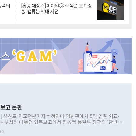
 동력의
[홍콩 대장주] 메이퇀② 실적은 고속 상
승, 밸류는 역대 저점
보고 논란
] 유신모 외교전문기자 = 청와대 영빈관에서 5일 열린 외교·
부 부처의 대통령 업무보고에서 정동영 통일부 장관의 '한반도
 구상'과 업무보고 발언이 논란을 빚고 있다. 이날 정 장관의
10
정부 내 조율을 거치지 않은 사안을 정책으로 추진하겠다고 공