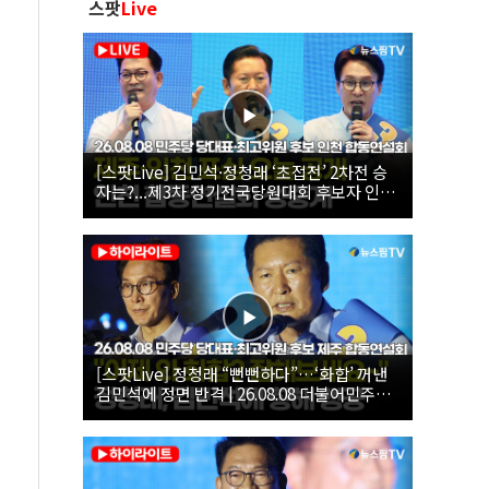
스팟
Live
[스팟Live] 김민석·정청래 ‘초접전’ 2차전 승
자는?...제3차 정기전국당원대회 후보자 인천
합동연설회 생중계 | 26.08.08
[스팟Live] 정청래 “뻔뻔하다”…‘화합’ 꺼낸
김민석에 정면 반격 | 26.08.08 더불어민주당
당대표·최고위원 후보 제주 합동연설회