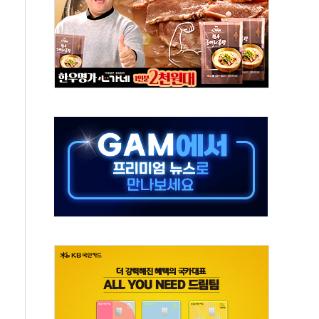
재검토 지시…與 "적극 환영"·野 "졸속 국정"
주의보…10일까지 최대 3.5m 높은 물결
사망 23명…정부, 비상대응기구 가동
, 수도 베이징도 부동산 규제 철폐
위 상승으로 피서객 7명 고립…전원 구조
별똥별 멍' 운영…페르세우스 유성우 관측
시간당 50mm 이상 폭우…호우경보 발효
0대 숨져…온열질환 여부 조사
능시험 오전 집중 편성…체감온도 38도 넘으면 중단