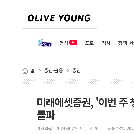
영상
포토
정치
정책·서
홈
증권·금융
증권
미래에셋증권, '이번 주 
돌파
기사입력 :
2024년02월15일 14:26
최종수정 :
20