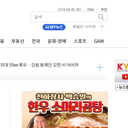
2026.08.08 (토)
ENG
中文
|
|
패밀리 사이트
금융
부동산
전국
문화·연예
스포츠
GAM
(8.10~8.14)
만지작…공습 한계·탄약 부족 현실화
 최대 50㎜ 폭우…강원 동해안 강한 비 어어져
…60대 환경미화원 수거차에 치여 사망
흉기 난동…60대 남성 2명 숨져
손해 보는 일 없게"…'결혼 페널티' 22개 과제 손본다
서 모터보트 전복…1명 사망·1명 실종
자 기림의 날 참석..."국제적 시민 연대로 목소리 내야"
질 중 실종 60대 나흘만에 숨진 채 발견
 흉기 살해 10대 아들 체포
 '뻔뻔' 받아친 정청래…제주 연설서 신경전 고조