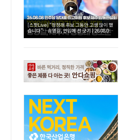
[스팟Live] “정청래 후보 그동안 고생 많이 했
습니다”…송영길, 연임에 선 긋기 | 26.08.08
더불어민주당 당대표·최고위원 후보 제주 합
동연설회