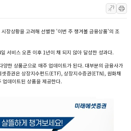
가
李대통령, ISA 개편 
가
동해중부 전 해상 풍랑
연일 폭염에 온열질환 
 시장상황을 고려해 선별한 '이번 주 챙겨볼 금융상품'의 조
中 전방위 아파트 부양
인제 용대리 계곡서 수
동해시, 11~14일 '
4일 서비스 오픈 이후 1년이 채 되지 않아 달성한 성과다.
강원 중·남부 동해안 
다양한 상품군으로 매주 업데이트가 된다. 대부분의 금융사가
청양 밭에서 일하던 9
증권은 상장지수펀드(ETF), 상장지수증권(ETN), 원화채
폭염에 車 운전면허 기
주 업데이트된 상품을 제공한다.