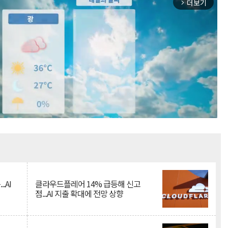
더보기
arrow_forward_ios
Mute
.AI
클라우드플레어 14% 급등해 신고
점...AI 지출 확대에 전망 상향