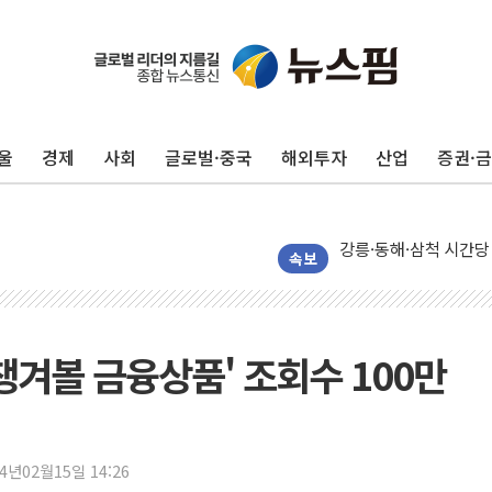
울
경제
사회
글로벌·중국
해외투자
산업
증권·
이번주 국내 주요 금융일정
美, 이란전 출구전략 
강릉·동해·삼척 시간당
폐기물 수거하다 참변
속보
서울 중랑구 주택가서 
李대통령 "결혼 때문에 
여수 오동도 인근 해상
챙겨볼 금융상품' 조회수 100만
추미애, '위안부' 피해
인천 선재도 갯벌서 해루
인천서 말다툼 중 어머니
24년02월15일 14:26
'화합' 꺼낸 김민석에