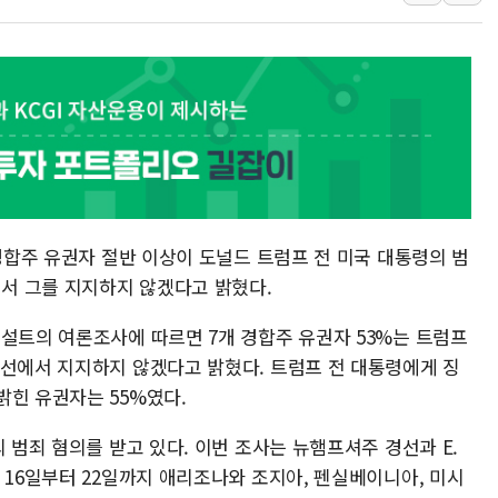
美공화, 韓 '개정 정통망법'에 
롯데쇼핑, 백화점이 이끈 반등..
합수본, '투표율 조작 의혹' 서
교원그룹 펫 프렌들리 호텔 '키녹'
벤처업계 "정부 세제개편안 환영.
최영근 한국전광 대표, ESG경
 경합주 유권자 절반 이상이 도널드 트럼프 전 미국 대통령의 범
에서 그를 지지하지 않겠다고 밝혔다.
컨설트의 여론조사에 따르면 7개 경합주 유권자 53%는 트럼프
대선에서 지지하지 않겠다고 밝혔다. 트럼프 전 대통령에게 징
밝힌 유권자는 55%였다.
 범죄 혐의를 받고 있다. 이번 조사는 뉴햄프셔주 경선과 E.
 16일부터 22일까지 애리조나와 조지아, 펜실베이니아, 미시