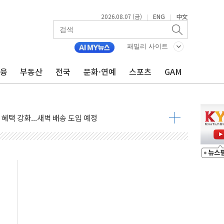
2026.08.07 (금)
ENG
中文
|
|
품공사 등 20곳 '최우수'...인천환경공단 등 '부진'
 숨진 채 발견
패밀리 사이트
보안기업, 중국제 공유기서 '백도어' 발견
금융
부동산
전국
문화·연예
스포츠
GAM
않겠다"
회원 수 세계 1위…국내 회원 34% 증가
 혜택 강화...새벽 배송 도입 예정
으로 부동산과 건강까지 영역 확장 예정
장기공급 합의에 7%대 급등
IT 2026' 참가
억원…순이익 흑자 전환
 따른 중과세는 과세 원칙 어긋나"
이용자수 1000만 돌파
고한 파트너십 이어갈 예정"