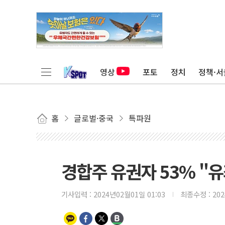
영상
포토
정치
정책·서
홈
글로벌·중국
특파원
경합주 유권자 53% "
기사입력 :
2024년02월01일 01:03
최종수정 :
20