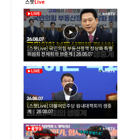
스팟
Live
[스팟Live] 국민의힘 부동산정책 정상화 특별
위원회 전체회의 생중계 | 26.08.07
[스팟Live] 더불어민주당 원내대책회의 생중
계｜26.08.07