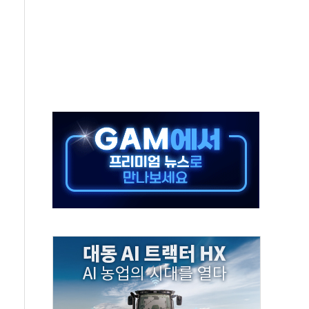
항의 서한…"표현의 자유 위협"
.2분기 영업이익 121% 급증
울·경기·충북 선관위 등 추가 압수수색
, 30일 2주년 기념 행사
..RSU 세제지원 긍정 검토되길"
영대상 환경부분 최우수상 수상