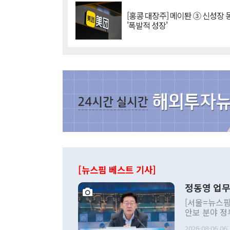
[홍콩 대장주] 메이퇀 ③ 신성장
'폭발적 성장'
[뉴스핌 베스트 기사]
정동영 업무
[서울=뉴스핌
안보 분야 정
평화공존 발전
2026-08-06 06: