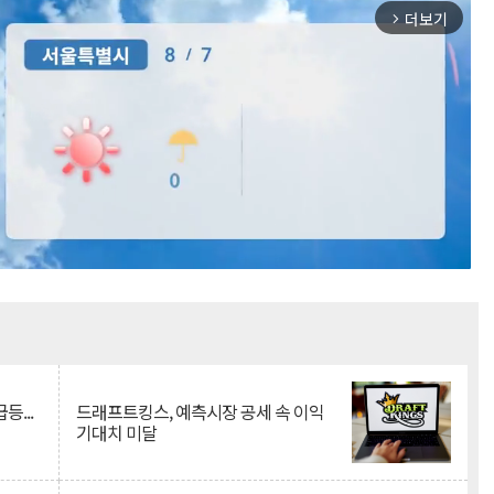
더보기
arrow_forward_ios
Mute
등...
드래프트킹스, 예측시장 공세 속 이익
기대치 미달