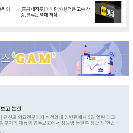
 동력의
[홍콩 대장주] 메이퇀② 실적은 고속 상
승, 밸류는 역대 저점
보고 논란
] 유신모 외교전문기자 = 청와대 영빈관에서 5일 열린 외교·
부 부처의 대통령 업무보고에서 정동영 통일부 장관의 '한반도
 구상'과 업무보고 발언이 논란을 빚고 있다. 이날 정 장관의
10