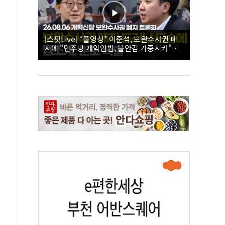
[스팟Live] *풀영상* 이준석, 보완수사권 폐
지에 "민주당 개악입법, 불안감 가중시켜"｜
26.08.06 개혁신당 보완수사권 폐지 토론회