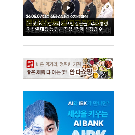
[스팟Live] 한자리에 모인 장군들...李대통령,
이상렬 대장 등 진급 장성 4명에 삼정검 수치
직접 수여｜26.08.07 장성 진급·삼정검 수치
수여식