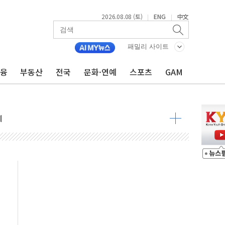
2026.08.08 (토)
ENG
中文
|
|
 정청래 격차 확대'
타진
패밀리 사이트
최고치
금융
부동산
전국
문화·연예
스포츠
GAM
 요구
낮아지며 상승… STOXX 600 지수는 나흘 연속 최고치
세
엘·이란 위협에 맞설 자체 억지력 강화
동
톱'… 美 해상봉쇄 영향
각
체주 '활짝'
스닥 선물 1%대 상승
상 기대 후퇴