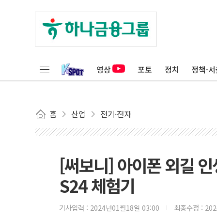
영상
포토
정치
정책·서
홈
산업
전기·전자
[써보니] 아이폰 외길 인
S24 체험기
기사입력 :
2024년01월18일 03:00
최종수정 :
20