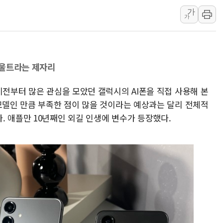
가
[사진] 이슬람 수니파 3개국, 공동방위협정 체결
가
뉴욕증시 개장 전 특징주...아틀라시안·클라우드플레어
보훈부, 미 DPAA와 MOU… "6·25 미군 실종자 7359명
트럼프 "금리 내려야"…파월 때와 달리 워시엔 톤 낮춰
·울트라는 제자리
특정 정치인 측근 포항시 정책특보 내정설...포항시 '시끌'
李 "해남 태양광, 대한민국 다음 100년 밑거름…수도권 집
이전부터 많은 관심을 모았던 갤럭시의 AI폰을 직접 사용해 본
 모델인 만큼 부족한 점이 많을 것이라는 예상과는 달리 전체적
. 애플만 10년째인 외길 인생에 변수가 등장했다.