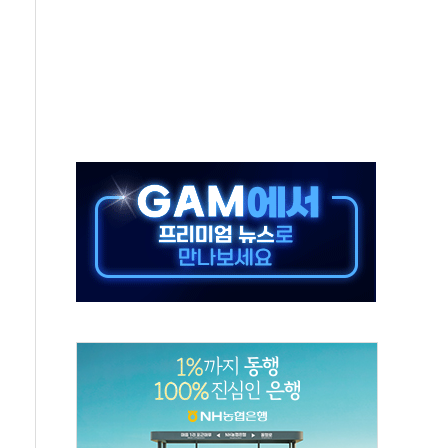
·태양광주↑ VS 트레이드데스크·웬디스↓
 끝까지 찾겠다"
중 완화 전환점"