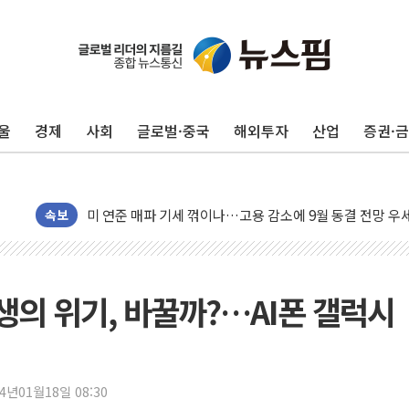
민주, 오늘 제주·인천 경선 결과 발표...'김민석 재역전 vs
한상협, 업계 개인정보 보안 새판 짠다…'자율규제단체' 
뉴욕증시, 고용 쇼크에 금리 인상 우려 후퇴…S&P500 
울
경제
사회
글로벌·중국
해외투자
산업
증권·
트럼프, 쿡 연준 이사 해임 재추진…"26일까지 의혹 소명"
유럽증시, 美 고용 예상 밖 부진에 연준 금리 인상 가능성 
미 연준 매파 기세 꺾이나…고용 감소에 9월 동결 전망 우
[종합] 이슬람 수니파 3국, '공동방위협정' 체결… 이스라
속보
트럼프, 백신·자폐증 행정명령 검토…"이르면 다음 주"
美 항소법원, 백악관 무도회장 공사 중단 명령…트럼프 제
이란 핵심 원유 수출항 '하르그섬', 최근 1주일 이상 '올스
생의 위기, 바꿀까?…AI폰 갤럭시
美 고용 쇼크에 엔화 장중 급등…시장은 "또 개입했나" 촉
[AI MY 뉴스] 뉴욕 반도체주 프리뷰...美 고용 쇼크에 반도
뉴욕증시 프리뷰, 美 고용 쇼크에 금리 인상 우려 후퇴…나
24년01월18일 08:30
[종합] 美 7월 고용 2만3000명 감소 '쇼크'…9월 금리 인