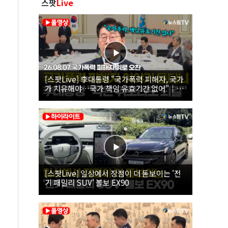
스팟
Live
[스팟Live] 李대통령 "국가폭력 피해자, 국가
가 치유해야…국가 책임 유효기간 없어"｜
26.08.07 국가폭력 피해자 위로 오찬
[스팟Live] 일상에서 장점이 더 돋보이는 '전
기 패밀리 SUV' 볼보 EX90