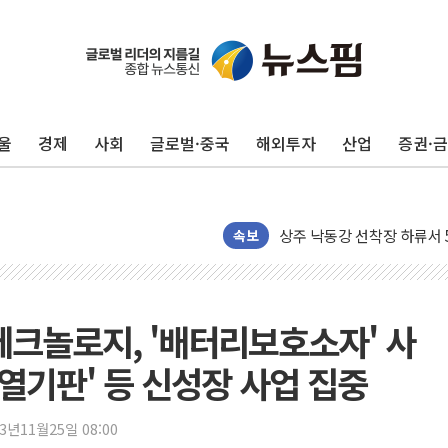
울
경제
사회
글로벌·중국
해외투자
산업
증권·
평택 진위면 공장서 질식사
포항 블루밸리 국가산단에 '
상주 낙동강 선착장 하류서 50
속보
[종합] 김민석, 정청래에 누적 1
민주당 경북도당위원장에 오중
인천서 말다툼 중 어머니 살
테크놀로지, '배터리보호소자' 사
김민석, 강원·대구·경북 경선서
[속보] 민주, 강원·대구·경북 
방열기판' 등 신성장 사업 집중
[속보] 민주, 경북 경선 결과 
[속보] 민주, 대구 경선 결과 
23년11월25일 08:00
[속보] 민주, 강원 경선 결과 