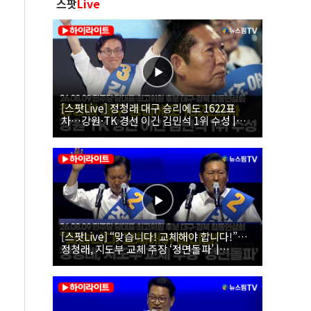
스팟
Live
[스팟Live] 정청래 대구 승리에도 1622표
차…강원·TK 경선 이긴 김민석 1위 수성 |
26.08.09 더불어민주당 당대표·최고위원 후
보 대구·경북 합동연설회
[스팟Live] “맞습니다! 교체해야 합니다!”…
정청래, 지도부 교체 주장 ‘정면돌파’ |
26.08.09 더불어민주당 당대표·최고위원 후
보 대구·경북 합동연설회