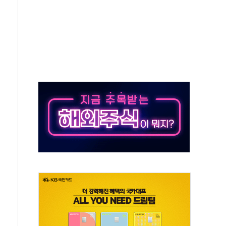
객 400명 맞이…"마음 잇는 시간 되길"
 지급 확정되나…재상고 앞두고 막판 셈법
'행복상자' 전달
극기 거꾸로' 논란…이틀만에 철거
 예술·체육요원 최대 33% 감축
 역대 최대폭 감소한 9.4%↓…유통업계 양극화 심화
 특사'로 콜롬비아 대통령 취임식 참석
시간당 30mm 강한 비...호우 피해 없어
방…野 "청년 우롱 기괴" vs 與 "송구한 해프닝"