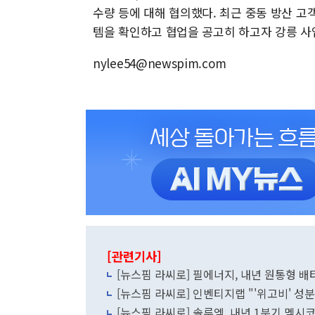
수량 등에 대해 협의했다. 최근 중동 방산 
템을 확인하고 협업을 공고히 하고자 강릉 사
nylee54@newspim.com
[관련기사]
[뉴스핌 라씨로] 필에너지, 내년 원통형 배
[뉴스핌 라씨로] 인벤티지랩 "'위고비' 성
[뉴스핌 라씨로] 솔루엠, 내년 1분기 멕시코