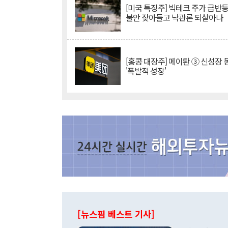
[미국 특징주] 빅테크 주가 급반등..
불안 잦아들고 낙관론 되살아나
[홍콩 대장주] 메이퇀 ③ 신성장
'폭발적 성장'
[뉴스핌 베스트 기사]