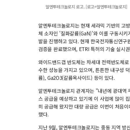
알엔투테크놀로지 로고. [로고=알엔투테크놀로지]
알엔투테크놀로지는 현재 세라믹 기반의 고방
체 소자인 '질화갈륨(GaN)'와 이를 구동시키기
발을 진행하고 있다. 현재 한국전자통신연구원(
검증을 완료했으며, ETRI 특허의 기술 실시권
와이드밴드갭 반도체는 차세대 전력반도체로 기존
수한 성능을 가지고 있으며, 튼튼한 내구성 덕분
륨), Ga2O3(갈륨옥사이드) 등이 있다.
알엔투테크놀로지 관계자는 "내년에 광대역 
스 공급을 예상하고 있기에 이 사업에 많이 집
히 공급해 왔지만 대량 공급은 이번이 처음이
했다.
지난 9월, 알엔투테크놀로지는 중동 지역 방산