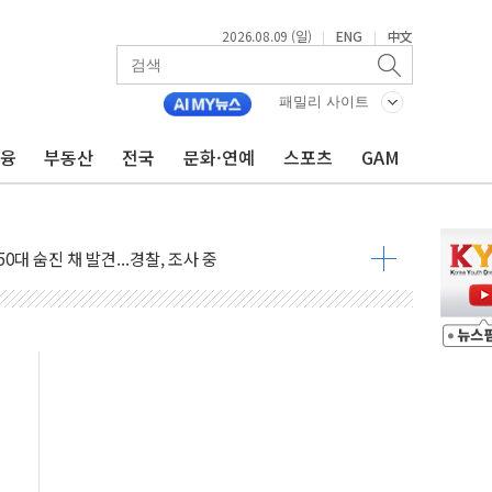
2026.08.09 (일)
ENG
中文
|
|
패밀리 사이트
금융
부동산
전국
문화·연예
스포츠
GAM
고 발생…작업자 1명 숨져
철강 AI융합실증센터' 들어선다
대 숨진 채 발견...경찰, 조사 중
.48%p 차 선두 유지...金 46.01% vs 鄭 44.53%
기 당선...합산득표율 68.63%
해 10대 구속…범행 후 반려견도 죽여
 정청래에 승리…金 48.54% vs 鄭 44.40%
경선 결과...김민석 48.54% 정청래 44.40%
발표...김민석 47.37% 정청래 45.71% 송영길 6.92%
발표...정청래 47.82% 김민석 46.35% 송영길 5.83%
발표...김민석 50.30% 정청래 41.94% 송영길 7.76%