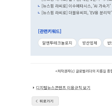
[뉴스핌 라씨로] 이수페타시스, 'AI 가속기'
[뉴스핌 라씨로] 더블유씨피, 'EV용 분리
[관련키워드]
알엔투테크놀로지
방산업체
반
<저작권자(c) 글로벌리더의 지름길 종합
디지털뉴스콘텐츠 이용규칙 보기
뒤로가기