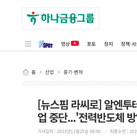
영상
포토
정치
정책·서
홈
산업
중기·벤처
[뉴스핌 라씨로] 알엔투
업 중단...'전력반도체 
기사입력 :
2023년11월25일 08:00
최종수정 :
20