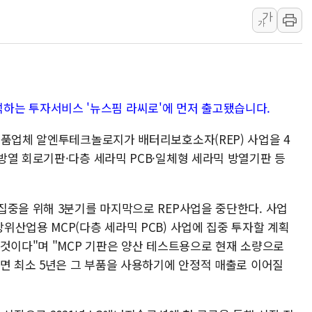
가
정재헌 CEO, SKT 장기고
가
최태원, 노소영에 9440억
하나금융, 명동 소상공인에 
인천시 광복절 현수막 '태
병무청, 보충역 전면 손질…
가 분석하는 투자서비스 '뉴스핌 라씨로'에 먼저 출고됐습니다.
홈플러스發 대형마트 판매,
부품업체 알엔투테크놀로지가 배터리보호소자(REP) 사업을 4
윤준병·이해민 의원, '정부
방열 회로기판·다층 세라믹 PCB·일체형 세라믹 방열기판 등
'호우·산사태 주의보' 울진 
여야, 황희 '버스 하우스' 공
집중을 위해 3분기를 마지막으로 REP사업을 중단한다. 사업
산업용 MCP(다층 세라믹 PCB) 사업에 집중 투자할 계획
 것이다"며 "MCP 기판은 양산 테스트용으로 현재 소량으로
되면 최소 5년은 그 부품을 사용하기에 안정적 매출로 이어질