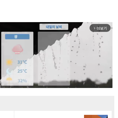
더보기
arrow_forward_ios
Mute