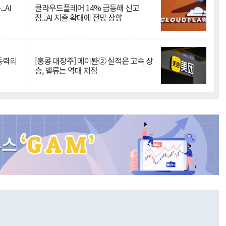
.AI
클라우드플레어 14% 급등해 신고
점...AI 지출 확대에 전망 상향
 동력의
[홍콩 대장주] 메이퇀② 실적은 고속 상
승, 밸류는 역대 저점