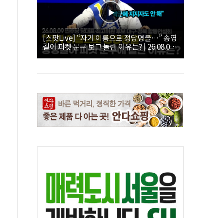
[스팟Live] “자기 이름으로 정당명을…” 송영
길이 피켓 문구 보고 놀란 이유는? | 26.08.09
더불어민주당 당대표·최고위원 후보 대구·경
북 합동연설회