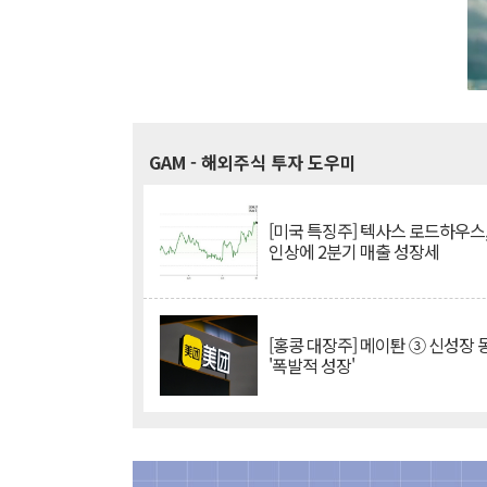
GAM
- 해외주식 투자 도우미
[미국 특징주] 텍사스 로드하우스
인상에 2분기 매출 성장세
[홍콩 대장주] 메이퇀 ③ 신성장
'폭발적 성장'