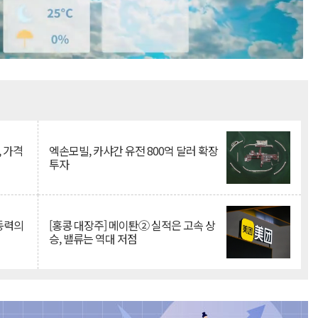
Mute
, 가격
엑손모빌, 카샤간 유전 800억 달러 확장
투자
 동력의
[홍콩 대장주] 메이퇀② 실적은 고속 상
승, 밸류는 역대 저점