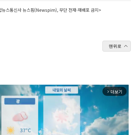
뉴스통신사 뉴스핌(Newspim), 무단 전재-재배포 금지>
맨위로
더보기
arrow_forward_ios