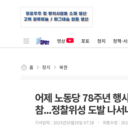
영상
포토
정치
정책·서
홈
정치
북한
어제 노동당 78주년 행
참...정찰위성 도발 나서
기사입력 :
2023년10월10일 07:18
최종수정 :
20