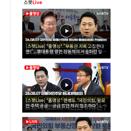
스팟
Live
[스팟Live] *풀영상* "부동산 지옥 고집한다
면!"...李대통령 향한 장동혁의 서슬퍼런 일갈
| 26.08.07 국민의힘 부동산정책 정상화 특별
위원회 전체회의
[스팟Live] *풀영상* 한병도 “국민의힘, 말로
만 주택 공급…공급 법안 처리 협조하라”｜
26.08.07 더불어민주당 원내대책회의