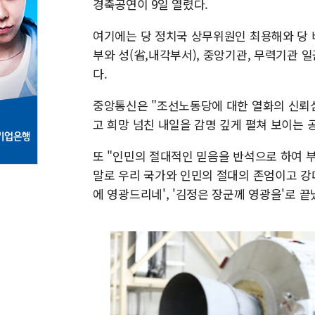
경축공연이 9일 열렸다.
여기에는 당 정치국 상무위원인 최용해와 당 
부와 성(省,내각부서), 중앙기관, 무력기관 
다.
중앙통신은 "조선노동당에 대한 열화의 신뢰심
고 희망 넘친 내일을 감명 깊게 펼쳐 보이는
또 "인민의 절대적인 믿음을 반석으로 하여
말로 우리 국가와 인민의 절대의 존엄이고 강
에 영광드리네', '김정은 장군께 영광을'로 끝