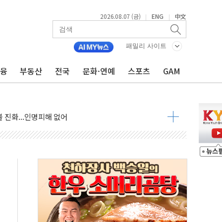
2026.08.07 (금)
ENG
中文
|
|
패밀리 사이트
금융
부동산
전국
문화·연예
스포츠
GAM
 발언' 논란 서범수·진종오 징계절차 개시
불 진화...인명피해 없어
06건 공매
X90…'올 터치'는 호불호
시간36분만에 주불진화....인명피해 없어
…자료는 전·현직 직원으로부터 확보"
가자 3만 명 돌파
선 운항허가 취득...중국 노선 다변화