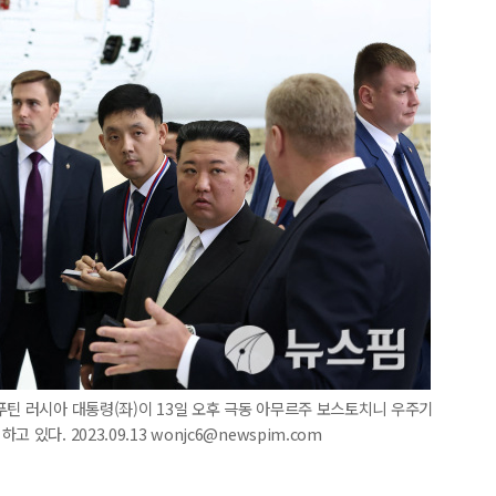
푸틴 러시아 대통령(좌)이 13일 오후 극동 아무르주 보스토치니 우주기
다. 2023.09.13 wonjc6@newspim.com