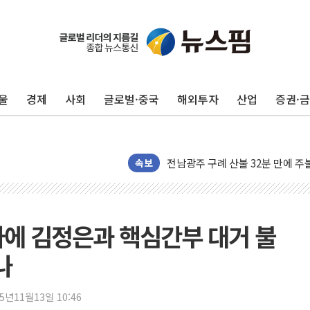
울
경제
사회
글로벌·중국
해외투자
산업
증권·
국민의힘 윤리위, '부산 돌려차기
수박으로 여름 나는 하마
전남광주 구례 산불 32분 만에 주
캠코, 5918억원 규모 압류재산 15
속보
[시승기] 공간·승차감 잡은 볼보 E
가오픈한 홈플러스
돌아온 홈플러스
사에 김정은과 핵심간부 대거 불
[종합] 청도 흥선리 야산 산불 1
나
한미 법카 제보자 "신동국과 무관
라인게임즈, '콰이어트' 테스트 참
25년11월13일 10:46
에어로케이항공, 청주-중국 청두 노