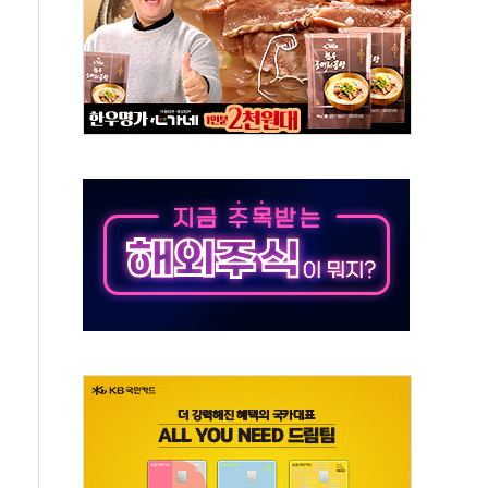
 창작자 지원 규모 2배 확대
...휴대폰 결제 최대 6000원 할인
고 제휴 전자책 요금제 출시
 호출 서비스
..지역축제 '불금전파, 송정'과 상생
비 본격화…'AI 데이터 기반 메디테크 혁신허브' 구상
로 출입 통제
동영 통일부 장관
부 장관