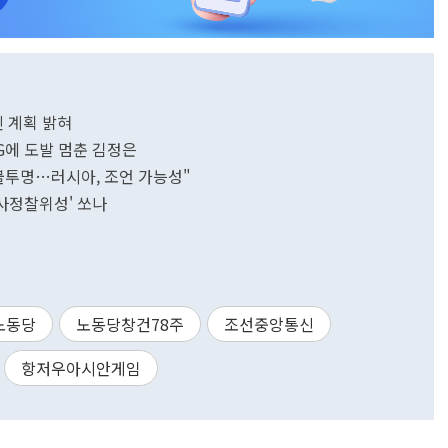
진 계획 밝혀
G에 도발 멈춘 김정은
 불투명…러시아, 조언 가능성"
군사정찰위성' 쏘나
노동당
노동당창건78주
조선중앙통신
항저우아시안게임