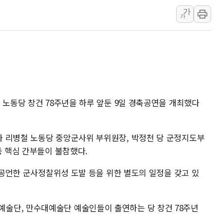
가
네이버, AI 브리핑 도입 후 블로그
가
SKT, '8월 월간 럭키 페스타' 실시
LG헬로비전 '헬로모바일', 교보문
KTis, 02-114로 카카오 T 택시
해군1함대 '창설 80주년' 기념식.
원주시, 첨단의료복합단지 지정 준
삼척시, 무건리 이끼폭포 생태탐방
 노동당 창건 78주년을 하루 앞둔 9일 경축공연을 개최했다
임동원 전 장관과 대화 나누는 정
취재진과 대화하는 정세현 전 통일
 리병철 노동당 중앙군사위 부위원장, 박정천 당 군정지도부
등 핵심 간부들이 불참했다.
를 공언한 군사정찰위성 도발 등을 위한 별도의 일정을 갖고 있
술단, 만수대예술단 예술인들이 출연하는 당 창건 78주년