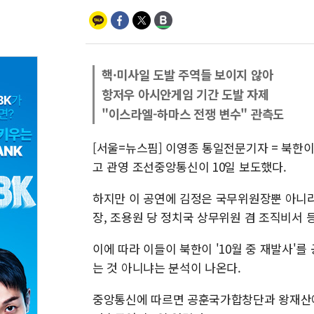
핵·미사일 도발 주역들 보이지 않아
항저우 아시안게임 기간 도발 자제
"이스라엘-하마스 전쟁 변수" 관측도
[서울=뉴스핌] 이영종 통일전문기자 = 북한이
고 관영 조선중앙통신이 10일 보도했다.
하지만 이 공연에 김정은 국무위원장뿐 아니라
장, 조용원 당 정치국 상무위원 겸 조직비서 
이에 따라 이들이 북한이 '10월 중 재발사'
는 것 아니냐는 분석이 나온다.
중앙통신에 따르면 공훈국가합창단과 왕재산예