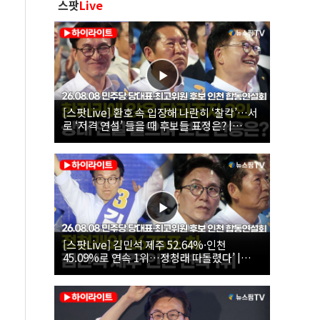
스팟
Live
[스팟Live] 환호 속 입장해 나란히 ‘찰칵’…서
로 ‘저격 연설’ 들을 때 후보들 표정은? |
26.08.08 더불어민주당 당대표·최고위원 후
보 인천 합동연설회
[스팟Live] 김민석 제주 52.64%·인천
45.09%로 연속 1위…정청래 따돌렸다’ |
26.08.08 더불어민주당 당대표·최고위원 후
보 인천 합동연설회