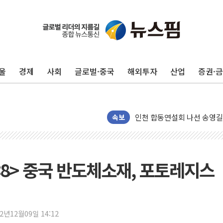
울
경제
사회
글로벌·중국
해외투자
산업
증권·
울진·영덕 '호우특보'-포항 '
[종합] 김민석, 정청래에 '0.86
인천 합동연설회 나선 송영길
속보
김민석, 2주차 제주·인천 경선서
인사하는 김민석 당대표 후보
[속보] 민주, 제주·인천 경선 결
<8> 중국 반도체소재, 포토레지스
[속보] 민주, 인천 경선 결과 발
[속보] 민주, 제주 경선 결과 발
이번주 국내 주요 금융일정(8.1
美, 이란전 출구전략 만지작
22년12월09일 14:12