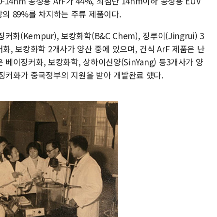
130-14nm 공정용 ArF가 44%, 최첨단 14nm이하 공정용 EUV
시장의 89%를 차지하는 주류 제품이다.
(Kempur), 보캉화학(B&C Chem), 징루이(Jingrui) 3
화, 보캉화학 2개사가 양산 중에 있으며, 건식 ArF 제품은 난
품은 베이징커화, 보캉화학, 상하이신양(SinYang) 등3개사가 양
이징커화가 중국정부의 지원을 받아 개발완료 했다.