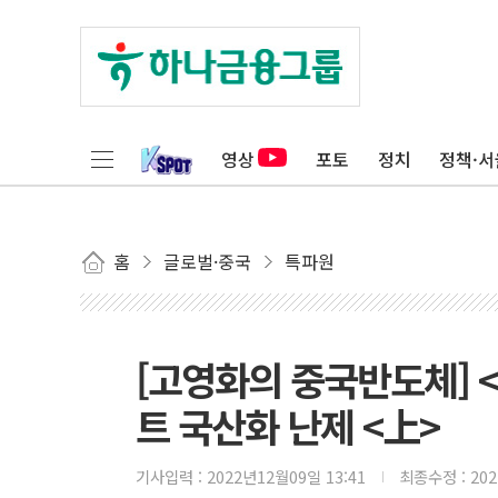
영상
포토
정치
정책·서
홈
글로벌·중국
특파원
[고영화의 중국반도체] 
트 국산화 난제 <上>
기사입력 :
2022년12월09일 13:41
최종수정 :
20