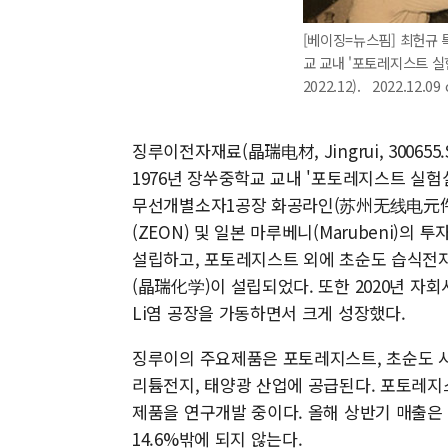
[베이징=뉴스핌] 최헌규 특파
교 교내 '포토레지스트 실
2022.12). 2022.12.0
징루이전자재료(晶瑞电材, Jingrui, 3006
1976년 장쑤중학교 교내 '포토레지스트 실험
무선개별소자1공장 화공라인(苏州无线电元件一
(ZEON) 및 일본 마루베니(Marubeni
설립하고, 포토레지스트 외에 초순도 습식전자
(晶瑞化学)이 설립되었다. 또한 2020년 자회
Li염 공장을 가동하면서 크게 성장했다.
징루이의 주요제품은 포토레지스트, 초순도 시약,
리튬전지, 태양광 산업에 공급된다. 포토레지스트는 
제품을 연구개발 중이다. 올해 상반기 매출은 
14.6%밖에 되지 않는다.