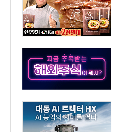
50㎜ 폭우…강원 동해안 강한 비 이어져
 환경미화원 수거차에 치여 사망
동…60대 남성 2명 숨져
보는 일 없게"…'결혼 페널티' 22개 과제 손본다
터보트 전복…1명 사망·1명 실종
의 날 참석..."국제적 시민 연대로 목소리 내야"
 실종 60대 나흘만에 숨진 채 발견
 살해 10대 아들 체포
' 받아친 정청래…제주 연설서 신경전 고조
지시…與 "적극 환영"·野 "졸속 국정"