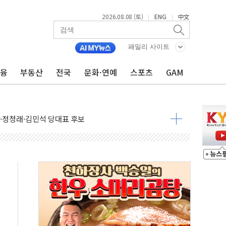
2026.08.08 (토)
ENG
中文
|
|
패밀리 사이트
금융
부동산
전국
문화·연예
스포츠
GAM
산사태 주의보'...경북도, 호우 피해·통제구간 없어
%p' 차 재역전 성공...金 45.42% vs 鄭 44.56%
·정청래·김민석 당대표 후보
 정청래에 승리...47.75% vs 42.08%
과 발표...김민석 47.75% 정청래 42.08%
표...김민석 45.09% 정청래 43.27% 송영길 11.63%
표...김민석 52.64% 정청래 39.89% 송영길 7.47%
0~8.14)
…공습 한계·탄약 부족 현실화