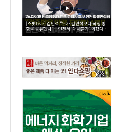
[스팟Live] 김민석 “누가 김민석보다 국정 방
향을 공유했나”…인천서 ‘대체불가’ 외쳤다 |
26.08.08 더불어민주당 당대표·최고위원 후
보 인천 합동연설회