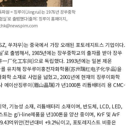
원 = 징루이(Jingrui)는 1976년 장쑤중학
험실'로 출범했다(출처: 징루이 홈페이지,
9 chk@newspim.com
55.SZ, 쑤저우)는 중국에서 가장 오래된 포토레지트스 기업이다.
실'로 출범해서, 1985년에는 장쑤중학교의 출자를 받아 장쑤
厂化工车间)으로 독립했다. 1993년에는 일본 제온
)의 투자를 유치해 장쑤루이홍전자화학품(苏州瑞红电子化学品)을
화학 소재로 사업을 넓혔고, 2001년에 현재의 징루이화학
사 메이산징루이(眉山晶瑞)가 년1000톤 리튭배터리 용 CMC-
 기능성 소재, 리튬배터리 소재이며, 반도체, LCD, LED,
g/i-line제품을 년100톤을 양산 중이며, KrF 및 ArF
9.43억위안(전년대비 +9.2%)이고, 포토레지스트 비중은