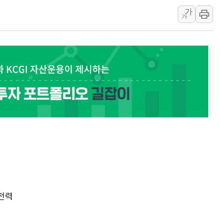
강릉·동해·삼척 시간당 최대 
가
폐기물 수거하다 참변…60대
가
서울 중랑구 주택가서 흉기 난
李대통령 "결혼 때문에 손해 
여수 오동도 인근 해상서 모
추미애, '위안부' 피해자 기림
인천 선재도 갯벌서 해루질 중
인천서 말다툼 중 어머니 흉기
'화합' 꺼낸 김민석에 '뻔뻔
李대통령, ISA 개편 재검토 
 전력