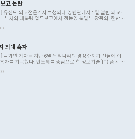
보고 논란
] 유신모 외교전문기자 = 청와대 영빈관에서 5일 열린 외교·
부 부처의 대통령 업무보고에서 정동영 통일부 장관의 '한반도
 구상'과 업무보고 발언이 논란을 빚고 있다. 이날 정 장관의
10
정부 내 조율을 거치지 않은 사안을 정책으로 추진하겠다고 공
는가 하면 사실 관계에 맞지 않은 설명도 있었다. 이재명 대통
로 신중을 기해 달라고 경고했고, 조현 외교부 장관은 '이상
지 최대 흑자
 근거한 비현실적 구상'이라는 비판을 내놨다. 그동안 정 장
책 관련 발언이 물의를 빚은 적은 여러 번 있지만 대통령과 유
] 박가연 기자 = 지난 6월 우리나라의 경상수지가 전월에 이
이 공개적으로 부정적 입장을 표명한 것은 이례적이다. 정 장
 흑자를 기록했다. 반도체를 중심으로 한 정보기술(IT) 품목 수
대북 접근법과 월권을 제어해야 한다는 목소리도 높아지고 있
간 상품수출이 처음으로 1000억달러를 넘어선 영향이다. [자
00
 따르
기자간담회를 하고 있다. [사진=통일부] 2026.07.23 ◆통일
 경상수지는 497억3000만달러 흑자로 집계됐다. 전월(386억
 넘어선 주장 정 장관은 이날 업무보고에서 '한반도 평화공존
)에 이어 두 달 연속 월간 기준 역대 최대 기록을 갈아치웠다.
 설명하면서 이재명 정부 2년차 핵심 과제로 상호 존중·평화
해 상반기 누적 경상수지 흑자는 1910억1000만달러를 기록
·핵 없는 한반도 등 3대 기본 방향을 제시했다. 정 장관은 "대
지 흑자를 견인한 것은 상품수지다. 6월 상품수지는 478억
언어는 멈춰야 한다"면서 주적 용어 대체를 주장했다. 지난 25
 흑자를 기록하며 전월에 이어 역대 최대를 다시 썼다. 국제수
D(완전하고 검증가능하며 되돌릴 수 없는 비핵화) 구도는 이미
수출은 1123억7000만달러로 전년 동월 대비 84.5% 증가하
했다. 또 "현 시점에서 흘러간 선(先)비핵화만 되뇌는 것은
 처음으로 1000억달러를 넘어섰다. 상품수입은 644억8000만
 데 힘이 되지 않는다"고 주장했다. 정 장관은 또 "정전 체제
6% 늘었다. 통관 기준으로는 반도체 수출이 전년 동월 대비
로 바꾸는 논의에 착수하겠다"면서 "북·미 정상회담 견인과
증했고 컴퓨터·주변기기(SSD)는 282.7% 증가했다. IT 품목
화의 동력을 확보하기 위해 최선을 다할 것"이라고 말했다. 하
.4% 늘었으며 비IT 품목도 ▲석유제품(47.5%) ▲화공품
령은 정 장관의 구상에 대부분 제동을 걸었다. 이 대통령은 "평
▲철강제품(17.9%) ▲승용차(6.1%) 등을 중심으로 18.6% 증가