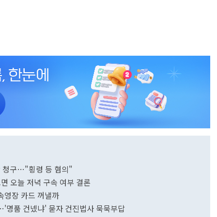
 청구…"횡령 등 혐의"
면 오늘 저녁 구속 여부 결론
구속영장 카드 꺼낼까
…'명품 건넸냐' 묻자 건진법사 묵묵부답