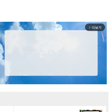
더보기
arrow_forward_ios
Mute