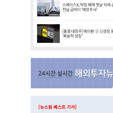
스페이스X, 락업 해제 첫날 되레 급
전날 급락이 '예방주사'
[홍콩 대장주] 메이퇀 ③ 신성장
'폭발적 성장'
[뉴스핌 베스트 기사]