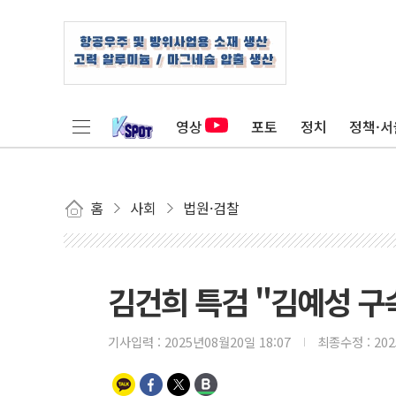
영상
포토
정치
정책·서
홈
사회
법원·검찰
김건희 특검 "김예성 구
기사입력 :
2025년08월20일 18:07
최종수정 :
20