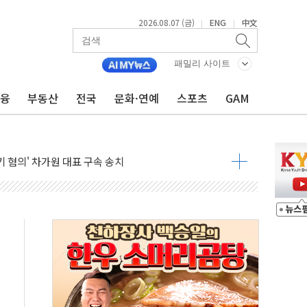
 무너져…대전서 50대 일용직 추락 사망
2026.08.07 (금)
ENG
中文
|
|
출 풀고 재개발·재건축 촉진하는 것이 부동산 정상화"
'尹 관저 이전 감사 무마' 유병호 감사위원 구속 기소
패밀리 사이트
이버…내년 AI 팩토리 매출 본격화
금융
부동산
전국
문화·연예
스포츠
GAM
원 환시 개입...4월 말 '56조원' 사상 최대
재단, 스타트업 지원 프로그램 성료
사기 혐의' 차가원 대표 구속 송치
놓고 국민만 잡아"
 책임' 임성근 전 사단장 항소심도 징역 3년 선고
 특별위원회 전체회의서 발언하는 장동혁 대표
스텔 살인' 50대 남성 구속 송치
육박 7년 새 7배 늘었다...폭염 대책비는 8.6배 증가
혹한 여름"…구윤철, 쪽방촌 폭염 대응상황 점검
유럽 패싱… '유로화 팔아 엔화 부양' 사후 통보만
…'닥터 코퍼'가 말하는 경기 신호가 달라졌다