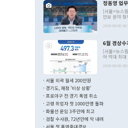
정동영 업무
[서울=뉴스핌
안보 분야 정
평화공존 발전
2026-08-06 06:
발언 중에는 
언한 것이 있
령은 공개적으
6월 경상수
주의적 희망에
관의 대북 정
[서울=뉴스핌
관 부처 장관
어 역대 최대
관의 무리한 
출 호조로 월
다. [정동영 통일부 장관이 지난달 23일 오후 서울 종로구 정부서울청사에
2026-08-06 08:
료=한국은행] 한국은행이 6일 발표한 '2026년 6월 국제수지(잠정)'에
서 취임 1주년 
면 지난 6월
부 장관 권한
1000만달러
서울 외곽 월세 200만원
발전 구상'을
이에 따라 올
적 갈등 해결
경기도, 재정 '비상 상황'
했다. 경상수
결과 혐오의 
9000만달러
프로야구 전 경기 폭염 취소
년간의 CVI
지 기준 상품
고령 취업자 첫 1000만명 돌파
무너졌다고도 
며 월간 기준
현실을 바꾸는
달러로 38.
화물선 운임 3주만에 최고
를 평화 체제
196.9% 급
검찰 수사권, 72년만에 막 내려
함께 4자 대
수출은 160
지만 이 대통
서울 첫 폭염중대경보
(18.6%) 