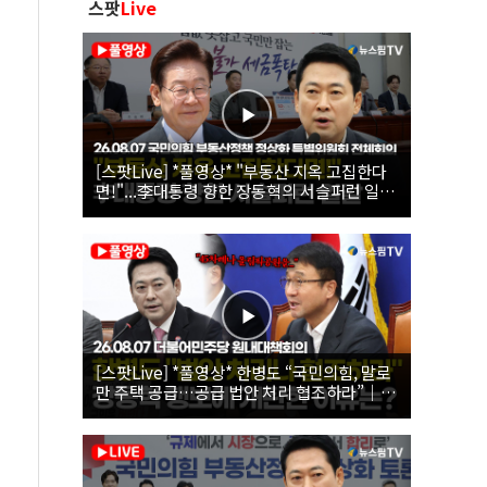
스팟
Live
[스팟Live] *풀영상* "부동산 지옥 고집한다
면!"...李대통령 향한 장동혁의 서슬퍼런 일갈
| 26.08.07 국민의힘 부동산정책 정상화 특별
위원회 전체회의
[스팟Live] *풀영상* 한병도 “국민의힘, 말로
만 주택 공급…공급 법안 처리 협조하라”｜
26.08.07 더불어민주당 원내대책회의