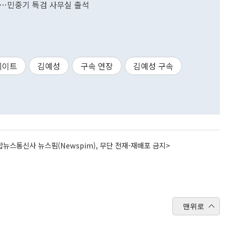
"…민중기 특검 사무실 출석
게이트
김예성
구속 연장
김예성 구속
뉴스통신사 뉴스핌(Newspim), 무단 전재-재배포 금지>
맨위로