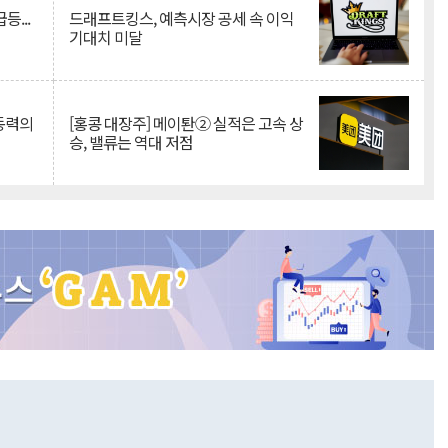
등...
드래프트킹스, 예측시장 공세 속 이익
기대치 미달
 동력의
[홍콩 대장주] 메이퇀② 실적은 고속 상
승, 밸류는 역대 저점