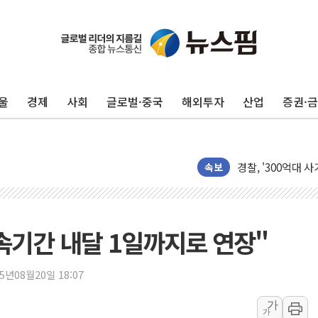
창호 교체하다 난간
장동혁 "규제와 대
[속보] 종합특검, 
AI에 승부 건 네
울
경제
사회
글로벌·중국
해외투자
산업
증권·
日, 4~6월 105조
오렌지플래닛 창업
경찰, '300억대 
장동혁 "집값 올려
속보
[속보] '해병 순직
부동산정책 정상화
경찰, '강북구 오피
속기간 내달 1일까지로 연장"
전국 그늘막 4만개 
"취약계층에 더 가
25년08월20일 18:07
美·日 환율공조에 
가
가
구리값 사상 최고치