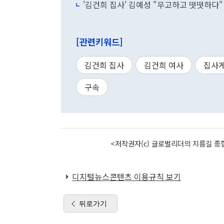
'김건희 집사' 김예성 "무고하고 떳떳하다
[관련키워드]
김건희 집사
김건희 여사
집사
구속
<저작권자(c) 글로벌리더의 지름길 종합
디지털뉴스콘텐츠 이용규칙 보기
뒤로가기