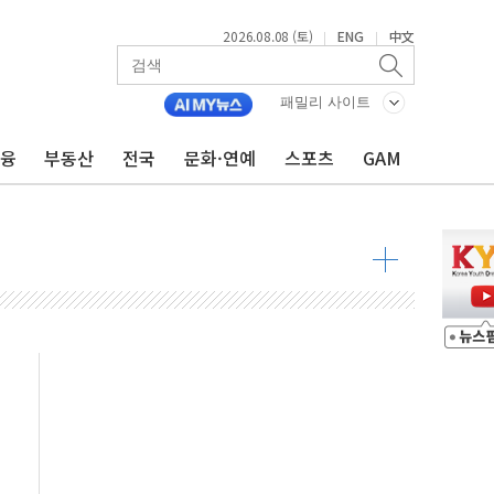
2026.08.08 (토)
ENG
中文
|
|
패밀리 사이트
금융
부동산
전국
문화·연예
스포츠
GAM
 물결
동
 구조
관측
 발효
8도 넘으면 중단
해소될 듯