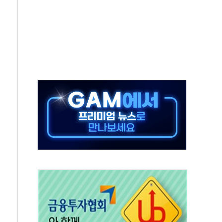
것"
지대' 우려
타진
청래 '격차 확대'
최고치
 요구
낮아지며 상승… STOXX 600 지수는 나흘 연속 최고치
세