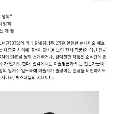
오세훈 "용산공원 주택 검토, 민주당 스스로 원칙 뒤집는 
충북 주말 무더위 지속…청주·진천 35도, 곳곳 소나기
 행복"
10월 보완수사권 폐지·공소청 출범…피해자들 '범죄 사각
서 밝혀
한상협, 업계 개인정보 보안 새판 짠다…'자율규제단체' 
는 게 꿈
민주당, 오늘 제주·인천 경선 발표...김민석 '재역전' vs 정
단(BTS)의 리더 RM(김남준.27)은 열렬한 현대미술 애호
뉴욕증시, 고용 쇼크에 금리 인상 우려 후퇴…S&P500 
 대중들 사이에 'RM이 관심을 보인 전시(작품)와 아닌 전시
트럼프, 쿡 연준 이사 해임 재추진…"26일까지 의혹 소명"
 RM이 SNS를 통해 소개하거나, 컬렉션한 작품은 순식간에 입
유럽증시, 美 고용 예상 밖 부진에 연준 금리 인상 가능성 
매수가 일기도 한다. 일각에서는 미술평론가 또는 전문가들의
미 연준 매파 기세 꺾이나…고용 감소에 9월 동결 전망 우
셀럽의 일거수 일투족에 미술계가 출렁이는 현상을 비판하기도
의 시대요, 빅스타들의 시대이니.