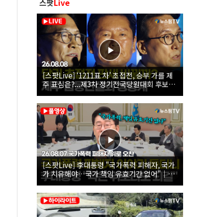
스팟
Live
[스팟Live] ‘1211표 차’ 초접전, 승부 가를 제
주 표심은?...제3차 정기전국당원대회 후보자
제주 합동연설회 생중계 | 26.08.08
[스팟Live] 李대통령 "국가폭력 피해자, 국가
가 치유해야…국가 책임 유효기간 없어"｜
26.08.07 국가폭력 피해자 위로 오찬