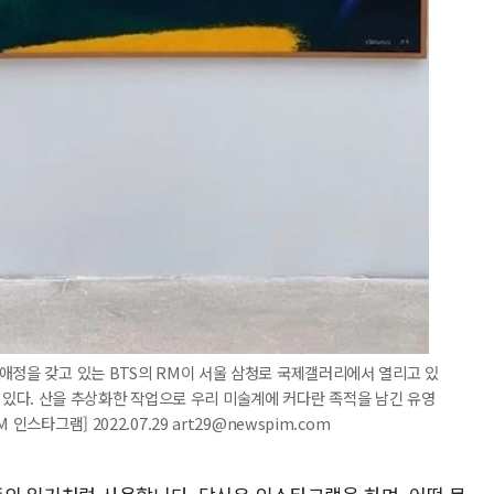
애정을 갖고 있는 BTS의 RM이 서울 삼청로 국제갤러리에서 열리고 있
람하고 있다. 산을 추상화한 작업으로 우리 미술계에 커다란 족적을 남긴 유영
스타그램] 2022.07.29 art29@newspim.com