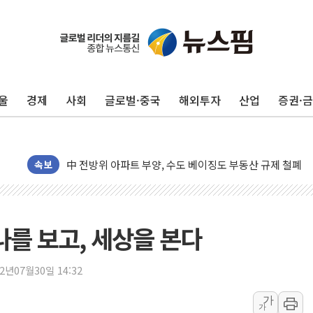
울
경제
사회
글로벌·중국
해외투자
산업
증권·
동해중부 전 해상 풍랑주의보…10일까지 최대 3.5m 높은
연일 폭염에 온열질환 사망 23명…정부, 비상대응기구 가
中 전방위 아파트 부양, 수도 베이징도 부동산 규제 철폐
인제 용대리 계곡서 수위 상승으로 피서객 7명 고립…전원
속보
동해시, 11~14일 '별똥별 멍' 운영…페르세우스 유성우 
강원 중·남부 동해안 시간당 50mm 이상 폭우…호우경보
청양 밭에서 일하던 90대 숨져…온열질환 여부 조사
 나를 보고, 세상을 본다
폭염에 車 운전면허 기능시험 오전 집중 편성…체감온도 3
李대통령, 'ISA·주가누르기 방지법' 전면 재검토 지시
22년07월30일 14:32
'호우 특보' 경북 울진 시간당 20~30mm 강한 비...가뭄 
가
가
주말 무더위·열대야 지속…내륙 곳곳 소나기