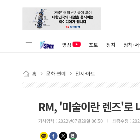
영상
포토
정치
정책·서
홈
문화·연예
전시·아트
RM, '미술이란 렌즈'로
기사입력 :
2022년07월29일 06:50
최종수정 :
20