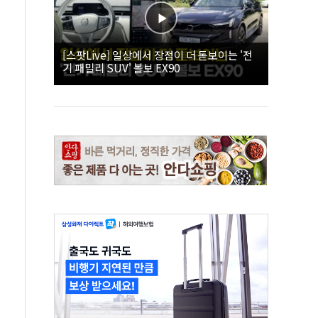
[스팟Live] 일상에서 장점이 더 돋보이는 '전
기 패밀리 SUV' 볼보 EX90