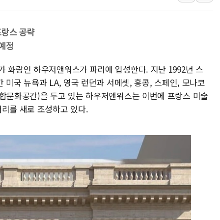
보훈부, 미 DPAA와 MOU… "6·25 미군 실종자 7359명
트럼프 "금리 내려야"…파월 때와 달리 워시엔 톤 낮춰
프랑스 공략
특정 정치인 측근 포항시 정책특보 내정설...포항시 '시끌'
 예정
李 "해남 태양광, 대한민국 다음 100년 밑거름…수도권 집
 화랑인 하우저앤워스가 파리에 입성한다. 지난 1992년 스
李 대통령, '6시간 마라톤 부동산 2차 회의' 주재… "전폭
미국 뉴욕과 LA, 영국 런던과 서메셋, 홍콩, 스페인, 모나코
트럼프, 中 겨냥 폴리실리콘 관세 15% 부과…美 태양광주
복합문화공간)을 두고 있는 하우저앤워스는 이번에 프랑스 미술
러리를 새로 조성하고 있다.