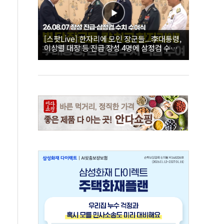
[스팟Live] 한자리에 모인 장군들...李대통령,
이상렬 대장 등 진급 장성 4명에 삼정검 수치
직접 수여｜26.08.07 장성 진급·삼정검 수치
수여식