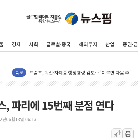
뉴욕증시, 고용 쇼크에 금리 인상 우려 후퇴…S&P500 
트럼프, 쿡 연준 이사 해임 재추진…"26일까지 의혹 소명"
유럽증시, 美 고용 예상 밖 부진에 연준 금리 인상 가능성 
울
경제
사회
글로벌·중국
해외투자
산업
증권·
미 연준 매파 기세 꺾이나…고용 감소에 9월 동결 전망 우
[종합] 이슬람 수니파 3국, '공동방위협정' 체결… 이스라
트럼프, 백신·자폐증 행정명령 검토…"이르면 다음 주"
美 항소법원, 백악관 무도회장 공사 중단 명령…트럼프 제
속보
이란 핵심 원유 수출항 '하르그섬', 최근 1주일 이상 '올스
美 고용 쇼크에 엔화 장중 급등…시장은 "또 개입했나" 촉
[AI MY 뉴스] 뉴욕 반도체주 프리뷰...美 고용 쇼크에 반도
, 파리에 15번째 분점 연다
뉴욕증시 프리뷰, 美 고용 쇼크에 금리 인상 우려 후퇴…나
[종합] 美 7월 고용 2만3000명 감소 '쇼크'…9월 금리 인
22년06월13일 06:13
[사진] 이슬람 수니파 3개국, 공동방위협정 체결
가
가
뉴욕증시 개장 전 특징주...아틀라시안·클라우드플레어