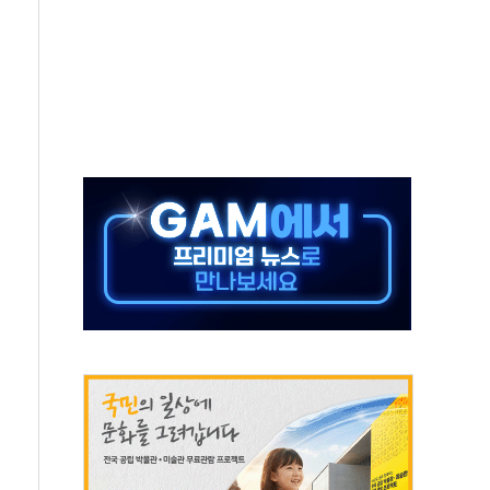
 끝까지 찾겠다"
중 완화 전환점"
적 공급 확대·속도전 총력"
 급등