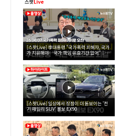
스팟
Live
[스팟Live] 李대통령 "국가폭력 피해자, 국가
가 치유해야…국가 책임 유효기간 없어"｜
26.08.07 국가폭력 피해자 위로 오찬
[스팟Live] 일상에서 장점이 더 돋보이는 '전
기 패밀리 SUV' 볼보 EX90