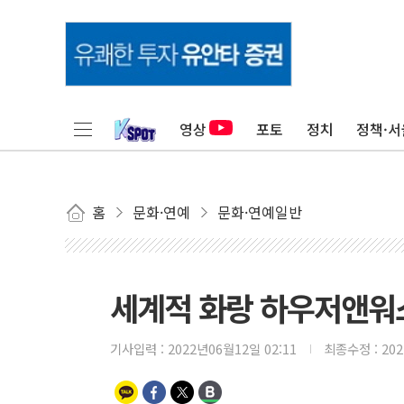
영상
포토
정치
정책·서
홈
문화·연예
문화·연예일반
세계적 화랑 하우저앤워스
기사입력 :
2022년06월12일 02:11
최종수정 :
20