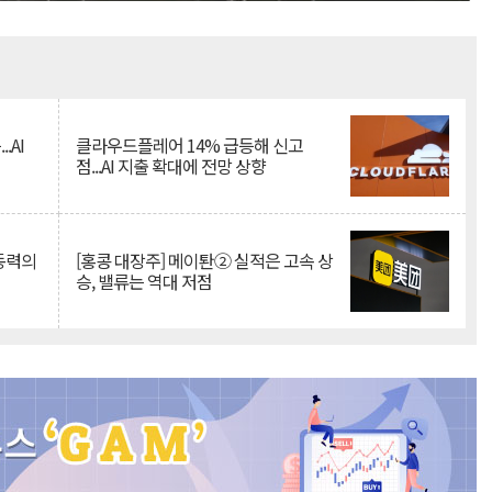
Mute
.AI
클라우드플레어 14% 급등해 신고
점...AI 지출 확대에 전망 상향
 동력의
[홍콩 대장주] 메이퇀② 실적은 고속 상
승, 밸류는 역대 저점