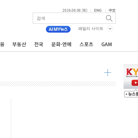
2026.08.08 (토)
ENG
中文
|
|
최고치
 요구
패밀리 사이트
낮아지며 상승… STOXX 600 지수는 나흘 연속 최고치
금융
부동산
전국
문화·연예
스포츠
GAM
세
엘·이란 위협에 맞설 자체 억지력 강화
동
톱'… 美 해상봉쇄 영향
각
체주 '활짝'
스닥 선물 1%대 상승
상 기대 후퇴
·태양광주↑ VS 트레이드데스크·웬디스↓