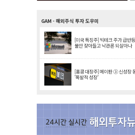
GAM
- 해외주식 투자 도우미
[미국 특징주] 빅테크 주가 급반등..
불안 잦아들고 낙관론 되살아나
[홍콩 대장주] 메이퇀 ③ 신성장
'폭발적 성장'