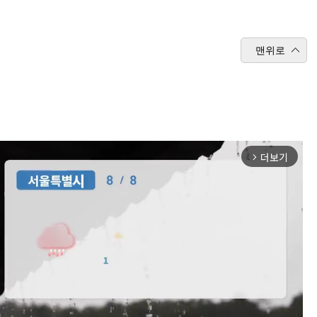
맨위로
더보기
arrow_forward_ios