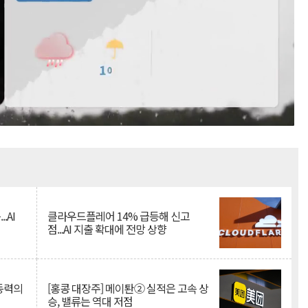
Mute
.AI
클라우드플레어 14% 급등해 신고
점...AI 지출 확대에 전망 상향
 동력의
[홍콩 대장주] 메이퇀② 실적은 고속 상
승, 밸류는 역대 저점