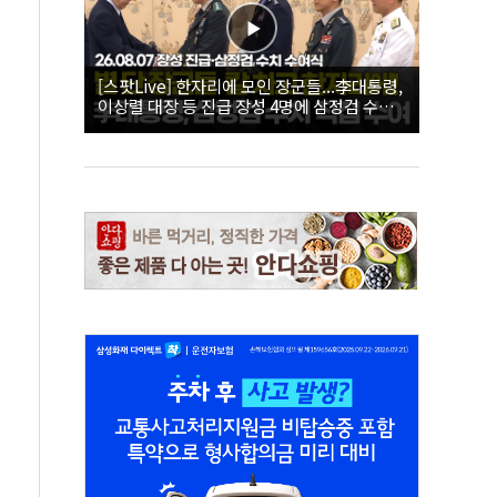
[스팟Live] 한자리에 모인 장군들...李대통령,
이상렬 대장 등 진급 장성 4명에 삼정검 수치
직접 수여｜26.08.07 장성 진급·삼정검 수치
수여식