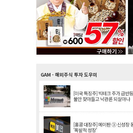
GAM
- 해외주식 투자 도우미
[미국 특징주] 빅테크 주가 급반등..
불안 잦아들고 낙관론 되살아나
[홍콩 대장주] 메이퇀 ③ 신성장
'폭발적 성장'