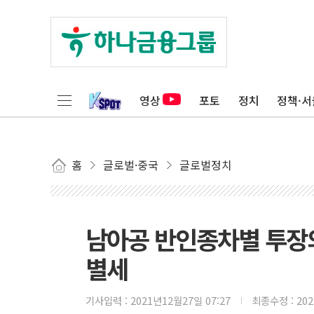
영상
포토
정치
정책·서
홈
글로벌·중국
글로벌정치
남아공 반인종차별 투장의
별세
기사입력 :
2021년12월27일 07:27
최종수정 :
20