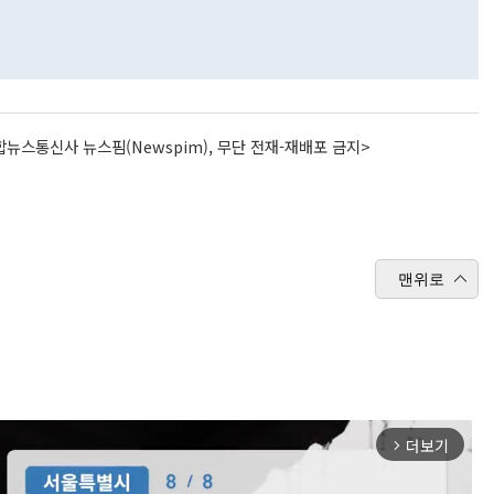
뉴스통신사 뉴스핌(Newspim), 무단 전재-재배포 금지>
맨위로
더보기
arrow_forward_ios