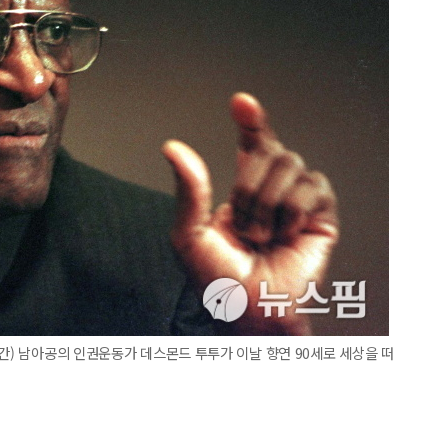
시간) 남아공의 인권운동가 데스몬드 투투가 이날 향연 90세로 세상을 떠