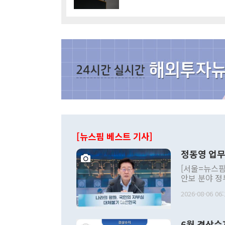
[뉴스핌 베스트 기사]
정동영 업무
[서울=뉴스핌
안보 분야 정
평화공존 발전
2026-08-06 06:
발언 중에는 
언한 것이 있
령은 공개적으
6월 경상수