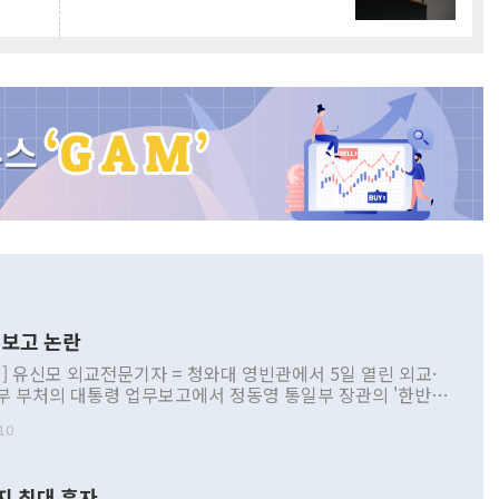
보고 논란
] 유신모 외교전문기자 = 청와대 영빈관에서 5일 열린 외교·
부 부처의 대통령 업무보고에서 정동영 통일부 장관의 '한반도
 구상'과 업무보고 발언이 논란을 빚고 있다. 이날 정 장관의
10
정부 내 조율을 거치지 않은 사안을 정책으로 추진하겠다고 공
는가 하면 사실 관계에 맞지 않은 설명도 있었다. 이재명 대통
로 신중을 기해 달라고 경고했고, 조현 외교부 장관은 '이상
지 최대 흑자