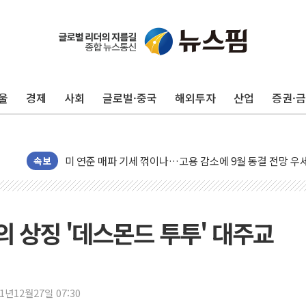
민주, 오늘 제주·인천 경선 결과 발표...'김민석 재역전 vs
한상협, 업계 개인정보 보안 새판 짠다…'자율규제단체' 
뉴욕증시, 고용 쇼크에 금리 인상 우려 후퇴…S&P500 
울
경제
사회
글로벌·중국
해외투자
산업
증권·
트럼프, 쿡 연준 이사 해임 재추진…"26일까지 의혹 소명"
유럽증시, 美 고용 예상 밖 부진에 연준 금리 인상 가능성 
미 연준 매파 기세 꺾이나…고용 감소에 9월 동결 전망 우
[종합] 이슬람 수니파 3국, '공동방위협정' 체결… 이스라
속보
트럼프, 백신·자폐증 행정명령 검토…"이르면 다음 주"
美 항소법원, 백악관 무도회장 공사 중단 명령…트럼프 제
이란 핵심 원유 수출항 '하르그섬', 최근 1주일 이상 '올스
 상징 '데스몬드 투투' 대주교
美 고용 쇼크에 엔화 장중 급등…시장은 "또 개입했나" 촉
[AI MY 뉴스] 뉴욕 반도체주 프리뷰...美 고용 쇼크에 반도
뉴욕증시 프리뷰, 美 고용 쇼크에 금리 인상 우려 후퇴…나
21년12월27일 07:30
[종합] 美 7월 고용 2만3000명 감소 '쇼크'…9월 금리 인