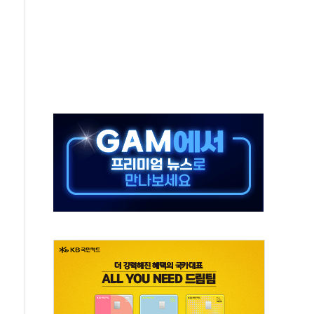
·태양광주↑ VS 트레이드데스크·웬디스↓
 끝까지 찾겠다"
중 완화 전환점"