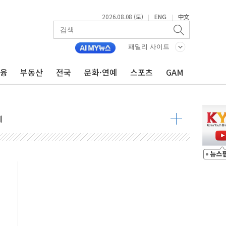
2026.08.08 (토)
ENG
中文
|
|
 정청래 격차 확대'
타진
패밀리 사이트
최고치
금융
부동산
전국
문화·연예
스포츠
GAM
 요구
낮아지며 상승… STOXX 600 지수는 나흘 연속 최고치
세
엘·이란 위협에 맞설 자체 억지력 강화
동
톱'… 美 해상봉쇄 영향
각
체주 '활짝'
스닥 선물 1%대 상승
상 기대 후퇴