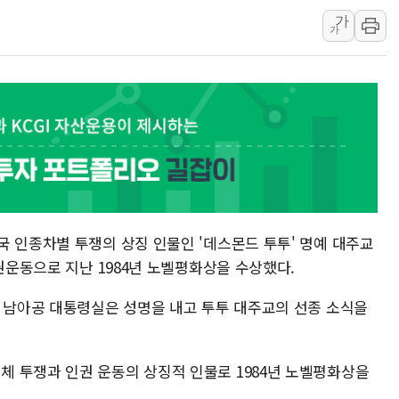
가
[사진] 이슬람 수니파 3개국, 공동방위협정 체결
가
뉴욕증시 개장 전 특징주...아틀라시안·클라우드플레어
보훈부, 미 DPAA와 MOU… "6·25 미군 실종자 7359명
트럼프 "금리 내려야"…파월 때와 달리 워시엔 톤 낮춰
특정 정치인 측근 포항시 정책특보 내정설...포항시 '시끌'
李 "해남 태양광, 대한민국 다음 100년 밑거름…수도권 집
국 인종차별 투쟁의 상징 인물인 '데스몬드 투투' 명예 대주교
인권운동으로 지난 1984년 노벨평화상을 수상했다.
날 남아공 대통령실은 성명을 내고 투투 대주교의 선종 소식을
 투쟁과 인권 운동의 상징적 인물로 1984년 노벨평화상을