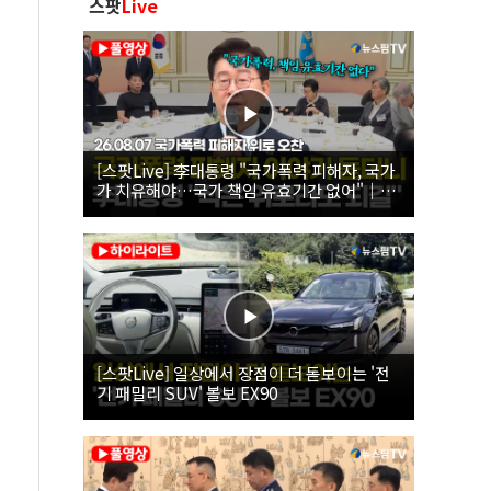
스팟
Live
[스팟Live] 李대통령 "국가폭력 피해자, 국가
가 치유해야…국가 책임 유효기간 없어"｜
26.08.07 국가폭력 피해자 위로 오찬
[스팟Live] 일상에서 장점이 더 돋보이는 '전
기 패밀리 SUV' 볼보 EX90