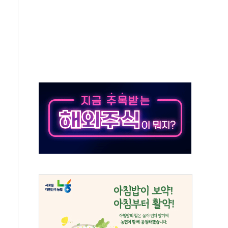
하는 '선봉'의 대민 봉사
미사일 1발 발사… 올해 10번째·42일 만 도발
 새 안보 위기… 반군·마약카르텔이 습득해 전투 활용
어선 구조
무해한 표면 부식 물질"
분만에 진화...외국인 노동자 숨져