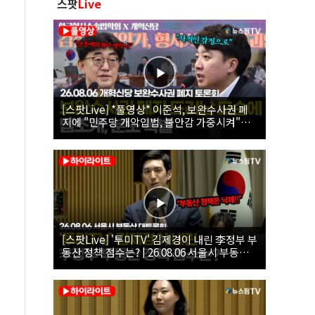
스팟
Live
[스팟Live] *풀영상* 이준석, 보완수사권 폐
지에 "민주당 개악입법, 불안감 가중시켜"｜
26.08.06 개혁신당 보완수사권 폐지 토론회
[스팟Live] '투미TV' 김제경이 내린 李정부 부
동산 정책 점수는? | 26.08.06 서울시 부동산
대토론회