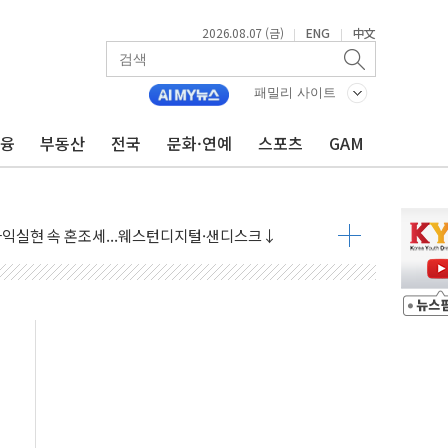
2026.08.07 (금)
ENG
中文
|
|
 상승… "2분기 기업 순이익 21% 증가" 전망
 나토 회원국 공격 검토… 거짓 깃발 작전"
패밀리 사이트
재회…로봇·AI 데이터센터·모빌리티 구체화
금융
부동산
전국
문화·연예
스포츠
GAM
·아이온큐·도어대시↑ VS 샌디스크·피그마·앱러빈↓
 반대…상법·자본시장법 개정 논의"
 차익실현 속 혼조세...웨스턴디지털·샌디스크↓
에 긴급 안보 점검회의
호르무즈 재개방 기대에 강세
조까지, 상승...호실적 보고 기업 상승세 뚜렷
인 '사파리' 공격… 시민들 공포감 극대화 전략
' 임시 주총 기대감에 홀로 상한가…마진 잔액은 사상 최고
버리지 위험수위…숨은 차입이 더 큰 변수"
대응 1단계 진압 중
야, 경쟁상대 中과 비교해야"