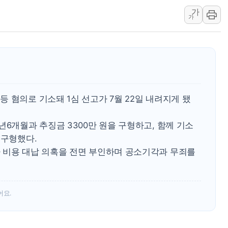
가
해군 1함대 창설 80주년…지역과 함께
가
[3보] 북, 원산서 동해로 단거리 탄도
우크라 드론 전술, 중남미 콜롬비아에
동해해경, 독도 해상서 부유물 감긴 
주한미군 "오산기지 누출, 백린 아닌 
구미 폐염산처리업체서 불 2시간30여
 혐의로 기소돼 1심 선고가 7월 22일 내려지게 됐
년6개월과 추징금 3300만 원을 구형하고, 함께 기소
 구형했다.
 비용 대납 의혹을 전면 부인하며 공소기각과 무죄를
어요.