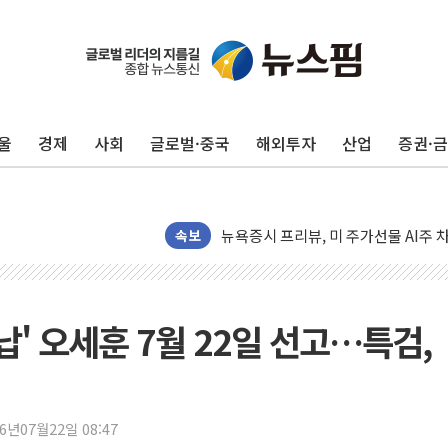
유럽증시, 견조한 실적 소화하며 대부분
리투아니아 국방 "러, 우크라 드론으로
구광모, 내주 실리콘밸리서 젠슨 황 
울
경제
사회
글로벌·중국
해외투자
산업
증권·
뉴욕증시 개장 전 특징주...모더나
김정관 장관 "영업이익 N% 성과급
뉴욕증시 프리뷰, 미 주가선물 AI주
청와대, 북한 단거리 탄도미사일 발사
속보
금값 7주 만에 최고…美 고용 둔화·
[인도증시] 중동 긴장 완화에 실적 호
러, 1인칭시점 드론으로 우크라 민간
납' 오세훈 7월 22일 선고…특검,
[베트남 증시] 지수 하락 속 'DGC
'월가의 황제' 다이먼 "금융시장 레
양주 섬유염색공장서 화재 1명 중상…
26년07월22일 08:47
김정관 산업부 장관 "주 52시간 손봐