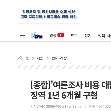
영상
포토
정치
정책·서
홈
사회
법원·검찰
[종합]'여론조사 비용 대
징역 1년 6개월 구형
기사입력 :
2026년06월17일 17:09
최종수정 :
20