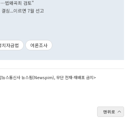
검…법왜곡죄 검토"
결심...이르면 7월 선고
정치자금법
여론조사
뉴스통신사 뉴스핌(Newspim), 무단 전재-재배포 금지>
맨위로