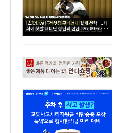
[스팟Live] "전셋집 구하려다 월세 선택"...사
회에 첫발 내디딘 청년의 한탄 | 26.08.06 서울
시 부동산 대토론회