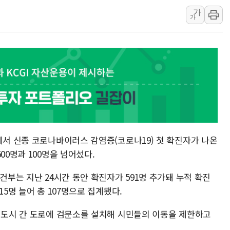
가
강릉·동해·삼척 시간당 최대 
가
폐기물 수거하다 참변…60대
서울 중랑구 주택가서 흉기 난
李대통령 "결혼 때문에 손해 
여수 오동도 인근 해상서 모
추미애, '위안부' 피해자 기림
인천 선재도 갯벌서 해루질 중
인천서 말다툼 중 어머니 흉기
'화합' 꺼낸 김민석에 '뻔뻔
에서 신종 코로나바이러스 감염증(코로나19) 첫 확진자가 나온
00명과 100명을 넘어섰다.
건부는 지난 24시간 동안 확진자가 591명 추가돼 누적 확진
15명 늘어 총 107명으로 집계됐다.
요 도시 간 도로에 검문소를 설치해 시민들의 이동을 제한하고