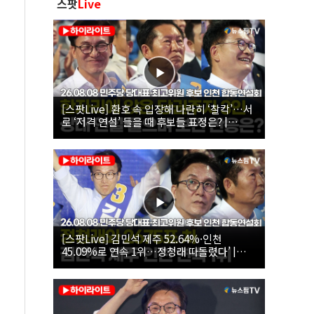
스팟
Live
[스팟Live] 환호 속 입장해 나란히 ‘찰칵’…서
로 ‘저격 연설’ 들을 때 후보들 표정은? |
26.08.08 더불어민주당 당대표·최고위원 후
보 인천 합동연설회
[스팟Live] 김민석 제주 52.64%·인천
45.09%로 연속 1위…정청래 따돌렸다’ |
26.08.08 더불어민주당 당대표·최고위원 후
보 인천 합동연설회