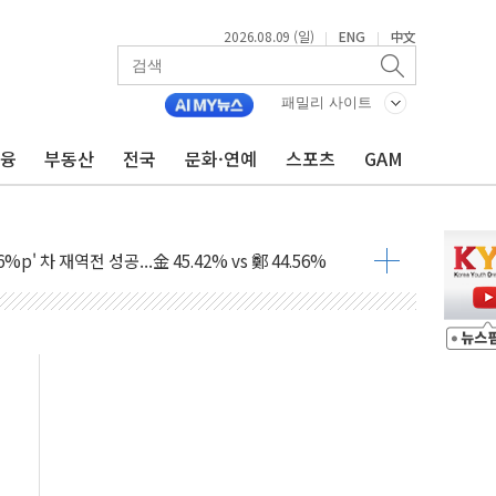
2026.08.09 (일)
ENG
中文
|
|
패밀리 사이트
금융
부동산
전국
문화·연예
스포츠
GAM
투입…고수온 양식장 복구·지원 '총력'
산사태 주의보'...경북도, 호우 피해·통제구간 없어
%p' 차 재역전 성공...金 45.42% vs 鄭 44.56%
·정청래·김민석 당대표 후보
 정청래에 승리...47.75% vs 42.08%
과 발표...김민석 47.75% 정청래 42.08%
표...김민석 45.09% 정청래 43.27% 송영길 11.63%
표...김민석 52.64% 정청래 39.89% 송영길 7.47%
0~8.14)
…공습 한계·탄약 부족 현실화