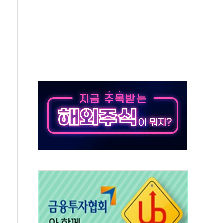
50㎜ 폭우…강원 동해안 강한 비 이어져
 환경미화원 수거차에 치여 사망
동…60대 남성 2명 숨져
보는 일 없게"…'결혼 페널티' 22개 과제 손본다
터보트 전복…1명 사망·1명 실종
의 날 참석..."국제적 시민 연대로 목소리 내야"
 실종 60대 나흘만에 숨진 채 발견
 살해 10대 아들 체포
' 받아친 정청래…제주 연설서 신경전 고조