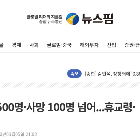
울
경제
사회
글로벌·중국
해외투자
산업
증권·
포항시 재난예산 40억 긴급 
울진·영덕 '호우특보'-포항 '
[종합] 김민석, 정청래에 '0.86
인천 합동연설회 나선 송영길
속보
김민석, 2주차 제주·인천 경선서
인사하는 김민석 당대표 후보
[속보] 민주, 제주·인천 경선 결
500명·사망 100명 넘어...휴교령·
[속보] 민주, 인천 경선 결과 발
[속보] 민주, 제주 경선 결과 발
이번주 국내 주요 금융일정(8.1
20년03월05일 21:03
美, 이란전 출구전략 만지작