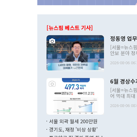
[뉴스핌 베스트 기사]
정동영 업무
[서울=뉴스핌
안보 분야 정
평화공존 발전
2026-08-06 06:
발언 중에는 
언한 것이 있
령은 공개적으
6월 경상수
주의적 희망에
관의 대북 정
[서울=뉴스핌
관 부처 장관
어 역대 최대
관의 무리한 
출 호조로 월
다. [정동영 통일부 장관이 지난달 23일 오후 서울 종로구 정부서울청사에
2026-08-06 08:
료=한국은행] 한국은행이 6일 발표한 '2026년 6월 국제수지(잠정)'에
서 취임 1주년 
면 지난 6월
부 장관 권한
1000만달러
서울 외곽 월세 200만원
발전 구상'을
이에 따라 올
적 갈등 해결
경기도, 재정 '비상 상황'
했다. 경상수
결과 혐오의 
9000만달러