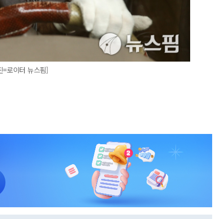
진=로이터 뉴스핌]