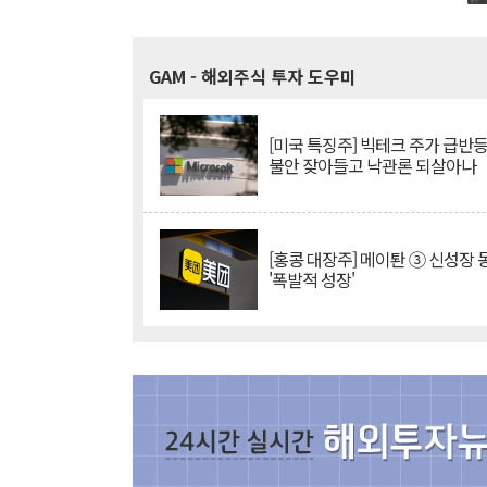
GAM
- 해외주식 투자 도우미
[미국 특징주] 빅테크 주가 급반등..
불안 잦아들고 낙관론 되살아나
[홍콩 대장주] 메이퇀 ③ 신성장
'폭발적 성장'