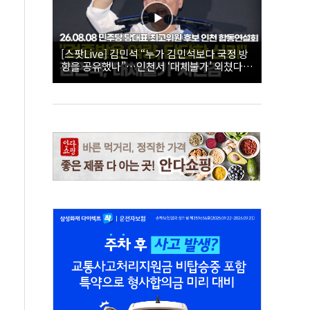
[스팟Live] 김민석 “누가 김민석보다 국정 방
향을 공유했나”…인천서 ‘대체불가’ 외쳤다 |
26.08.08 더불어민주당 당대표·최고위원 후
보 인천 합동연설회