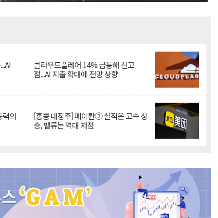
Mute
.AI
클라우드플레어 14% 급등해 신고
점...AI 지출 확대에 전망 상향
 동력의
[홍콩 대장주] 메이퇀② 실적은 고속 상
승, 밸류는 역대 저점