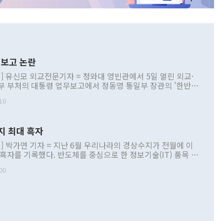
보고 논란
] 유신모 외교전문기자 = 청와대 영빈관에서 5일 열린 외교·
부 부처의 대통령 업무보고에서 정동영 통일부 장관의 '한반도
 구상'과 업무보고 발언이 논란을 빚고 있다. 이날 정 장관의
10
정부 내 조율을 거치지 않은 사안을 정책으로 추진하겠다고 공
는가 하면 사실 관계에 맞지 않은 설명도 있었다. 이재명 대통
로 신중을 기해 달라고 경고했고, 조현 외교부 장관은 '이상
지 최대 흑자
 근거한 비현실적 구상'이라는 비판을 내놨다. 그동안 정 장
책 관련 발언이 물의를 빚은 적은 여러 번 있지만 대통령과 유
] 박가연 기자 = 지난 6월 우리나라의 경상수지가 전월에 이
이 공개적으로 부정적 입장을 표명한 것은 이례적이다. 정 장
 흑자를 기록했다. 반도체를 중심으로 한 정보기술(IT) 품목 수
대북 접근법과 월권을 제어해야 한다는 목소리도 높아지고 있
간 상품수출이 처음으로 1000억달러를 넘어선 영향이다. [자
00
 따르
기자간담회를 하고 있다. [사진=통일부] 2026.07.23 ◆통일
 경상수지는 497억3000만달러 흑자로 집계됐다. 전월(386억
 넘어선 주장 정 장관은 이날 업무보고에서 '한반도 평화공존
)에 이어 두 달 연속 월간 기준 역대 최대 기록을 갈아치웠다.
 설명하면서 이재명 정부 2년차 핵심 과제로 상호 존중·평화
해 상반기 누적 경상수지 흑자는 1910억1000만달러를 기록
·핵 없는 한반도 등 3대 기본 방향을 제시했다. 정 장관은 "대
지 흑자를 견인한 것은 상품수지다. 6월 상품수지는 478억
언어는 멈춰야 한다"면서 주적 용어 대체를 주장했다. 지난 25
 흑자를 기록하며 전월에 이어 역대 최대를 다시 썼다. 국제수