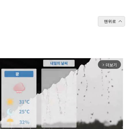
맨위로
더보기
arrow_forward_ios