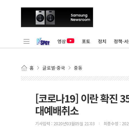
영상
포토
정치
정책·서
홈
글로벌·중국
중동
[코로나19] 이란 확진 3
대예배취소
기사입력 :
2020년03월05일 21:03
최종수정 :
20