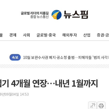
강원 중·남부 동해안 시간당 50mm 이상 폭우…호우경보
청양 밭에서 일하던 90대 숨져…온열질환 여부 조사
폭염에 車 운전면허 기능시험 오전 집중 편성…체감온도 3
李대통령, 'ISA·주가누르기 방지법' 전면 재검토 지시
'호우 특보' 경북 울진 시간당 20~30mm 강한 비...가뭄 
울
경제
사회
글로벌·중국
해외투자
산업
증권·
주말 무더위·열대야 지속…내륙 곳곳 소나기
오세훈 "용산공원 주택 검토, 민주당 스스로 원칙 뒤집는 
충북 주말 무더위 지속…청주·진천 35도, 곳곳 소나기
속보
10월 보완수사권 폐지·공소청 출범…피해자들 '범죄 사각
한상협, 업계 개인정보 보안 새판 짠다…'자율규제단체' 
민주당, 오늘 제주·인천 경선 발표...김민석 '재역전' vs 정
임기 4개월 연장…내년 1월까지
뉴욕증시, 고용 쇼크에 금리 인상 우려 후퇴…S&P500 
트럼프, 쿡 연준 이사 해임 재추진…"26일까지 의혹 소명"
19년09월04일 14:53
유럽증시, 美 고용 예상 밖 부진에 연준 금리 인상 가능성 
가
미 연준 매파 기세 꺾이나…고용 감소에 9월 동결 전망 우
가