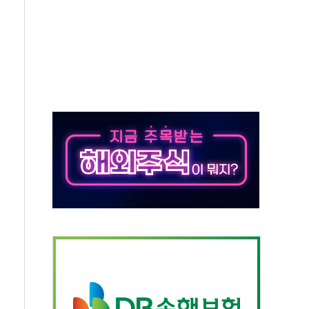
엘·이란 위협에 맞설 자체 억지력 강화
동
톱'… 美 해상봉쇄 영향