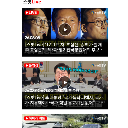
스팟
Live
[스팟Live] ‘1211표 차’ 초접전, 승부 가를 제
주 표심은?...제3차 정기전국당원대회 후보자
제주 합동연설회 생중계 | 26.08.08
[스팟Live] 李대통령 "국가폭력 피해자, 국가
가 치유해야…국가 책임 유효기간 없어"｜
26.08.07 국가폭력 피해자 위로 오찬