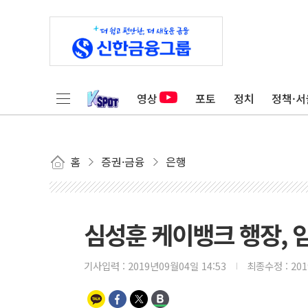
영상
포토
정치
정책·서
홈
증권·금융
은행
심성훈 케이뱅크 행장, 
기사입력 :
2019년09월04일 14:53
최종수정 :
20