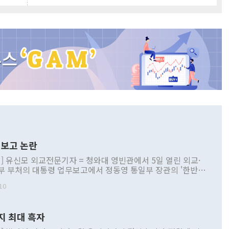
보고 논란
] 유신모 외교전문기자 = 청와대 영빈관에서 5일 열린 외교·
부 부처의 대통령 업무보고에서 정동영 통일부 장관의 '한반도
 구상'과 업무보고 발언이 논란을 빚고 있다. 이날 정 장관의
10
정부 내 조율을 거치지 않은 사안을 정책으로 추진하겠다고 공
는가 하면 사실 관계에 맞지 않은 설명도 있었다. 이재명 대통
로 신중을 기해 달라고 경고했고, 조현 외교부 장관은 '이상
지 최대 흑자
 근거한 비현실적 구상'이라는 비판을 내놨다. 그동안 정 장
책 관련 발언이 물의를 빚은 적은 여러 번 있지만 대통령과 유