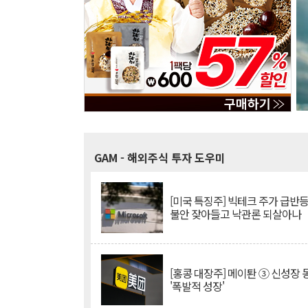
GAM
- 해외주식 투자 도우미
[미국 특징주] 빅테크 주가 급반등..
불안 잦아들고 낙관론 되살아나
[홍콩 대장주] 메이퇀 ③ 신성장
'폭발적 성장'