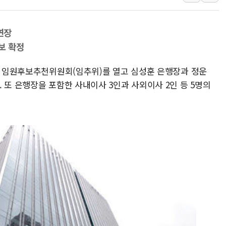
[종합] 이슬람 수니파 3국, '공동방위협정' 체결… 이스라
트럼프, 백신·자폐증 행정명령 검토…"이르면 다음 주"
연장
美 항소법원, 백악관 무도회장 공사 중단 명령…트럼프 제
보 확정
이란 핵심 원유 수출항 '하르그섬', 최근 1주일 이상 '올스
4일 임원후보추천위원회(임추위)를 열고 심성훈 은행장과 정운
 또 은행장을 포함한 사내이사 3인과 사외이사 2인 등 5명의