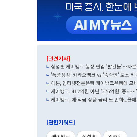
[관련기사]
심성훈 케이뱅크 행장 연임 '빨간불'…자본
'폭풍성장' 카카오뱅크 vs '숨죽인' 토스
아톤, 인터넷전문은행 케이뱅크은행에 모바
케이뱅크, 412억원 아닌 '276억원' 증자
케이뱅크, 예·적금 상품 금리 또 인하...올
[관련키워드]
케이뱅크
심성훈
임추위