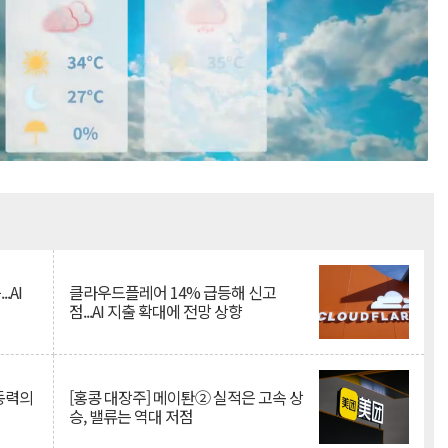
Mute
.AI
클라우드플레어 14% 급등해 신고
점...AI 지출 확대에 전망 상향
 동력의
[홍콩 대장주] 메이퇀② 실적은 고속 상
승, 밸류는 역대 저점