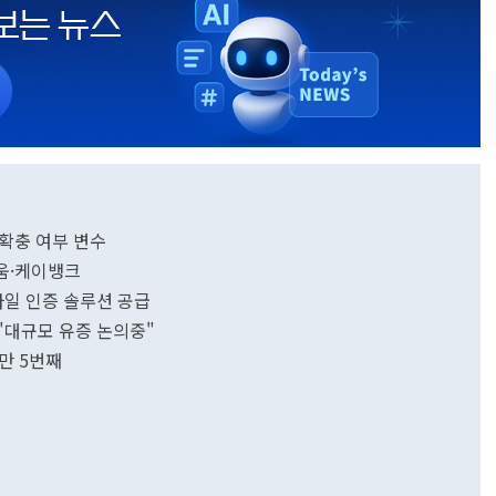
확충 여부 변수
·키움·케이뱅크
일 인증 솔루션 공급
…"대규모 유증 논의중"
해만 5번째