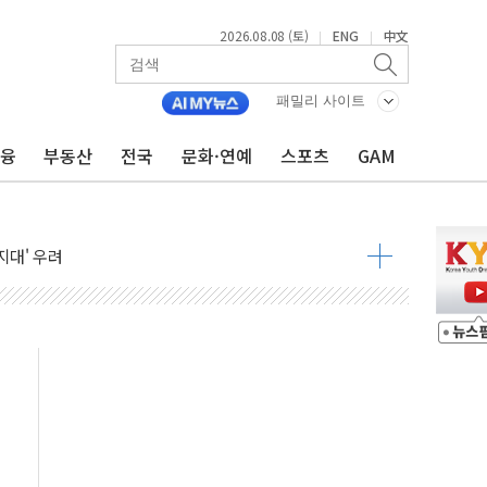
 발효
2026.08.08 (토)
ENG
中文
|
|
8도 넘으면 중단
패밀리 사이트
해소될 듯
금융
부동산
전국
문화·연예
스포츠
GAM
것"
지대' 우려
타진
청래 '격차 확대'
최고치
 요구
낮아지며 상승… STOXX 600 지수는 나흘 연속 최고치
세