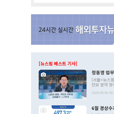
[뉴스핌 베스트 기사]
정동영 업무
[서울=뉴스핌
안보 분야 정
평화공존 발전
2026-08-06 06:
발언 중에는 
언한 것이 있
령은 공개적으
6월 경상수
주의적 희망에
관의 대북 정