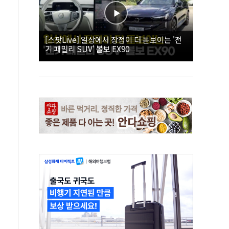
[스팟Live] 일상에서 장점이 더 돋보이는 '전
기 패밀리 SUV' 볼보 EX90