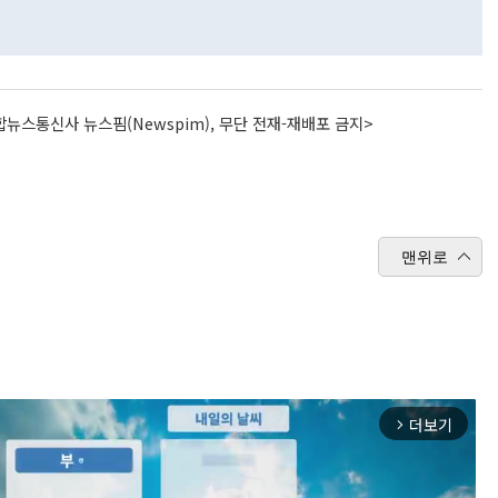
뉴스통신사 뉴스핌(Newspim), 무단 전재-재배포 금지>
맨위로
더보기
arrow_forward_ios