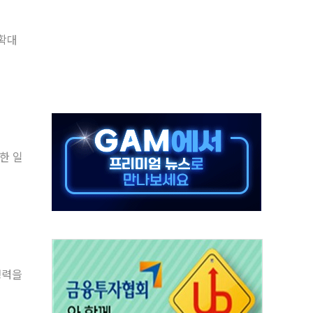
재검토 지시…與 "적극 환영"·野 "졸속 국정"
주의보…10일까지 최대 3.5m 높은 물결
 확대
사망 23명…정부, 비상대응기구 가동
, 수도 베이징도 부동산 규제 철폐
위 상승으로 피서객 7명 고립…전원 구조
별똥별 멍' 운영…페르세우스 유성우 관측
시간당 50mm 이상 폭우…호우경보 발효
0대 숨져…온열질환 여부 조사
한 일
능시험 오전 집중 편성…체감온도 38도 넘으면 중단
누르기 방지법' 전면 재검토 지시
쟁력을