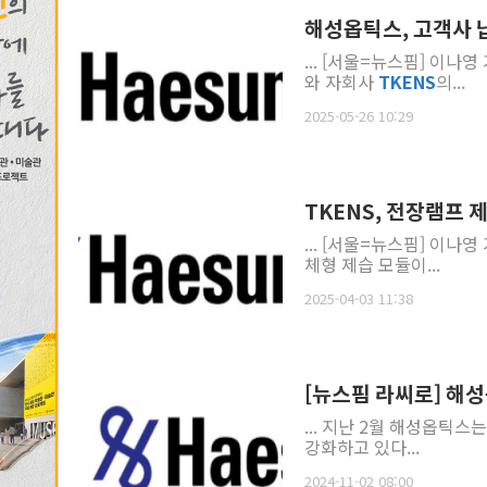
해성옵틱스, 고객사 
... [서울=뉴스핌] 이
와 자회사
TKENS
의...
2025-05-26 10:29
TKENS, 전장램프 
... [서울=뉴스핌] 이나
체형 제습 모듈이...
2025-04-03 11:38
[뉴스핌 라씨로] 해성
... 지난 2월 해성옵틱스
강화하고 있다...
2024-11-02 08:00