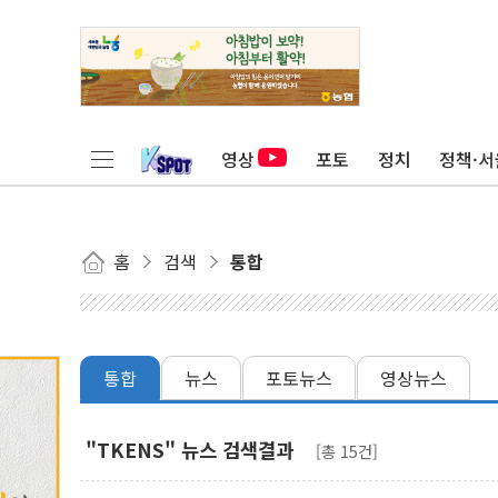
영상
포토
정치
정책·서
홈
검색
통합
통합
뉴스
포토뉴스
영상뉴스
"TKENS" 뉴스 검색결과
[총 15건]