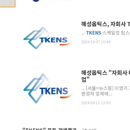
해성옵틱스, 자회사 T
...
TKENS
스케일업 팁스 선
2024-10-07 10:49
해성옵틱스 "자회사 
업"
... [서울=뉴스핌] 이
완성차 업체에...
2024-09-13 13:59