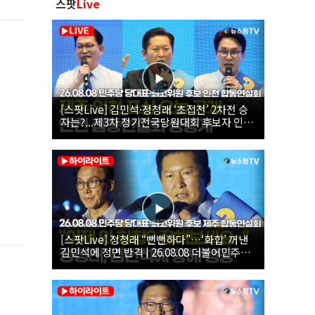
스팟
Live
[스팟Live] 김민석·정청래 ‘초접전’ 2차전 승
자는?...제3차 정기전국당원대회 후보자 인천
합동연설회 생중계 | 26.08.08
[스팟Live] 정청래 “뻔뻔하다”…‘화합’ 꺼낸
김민석에 정면 반격 | 26.08.08 더불어민주당
당대표·최고위원 후보 제주 합동연설회