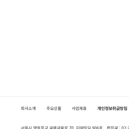
회사소개
주요상품
사업제휴
개인정보취급방침
서울시 영등포구 국제금융로 70, 미원빌딩 906호
편집국 : 02-