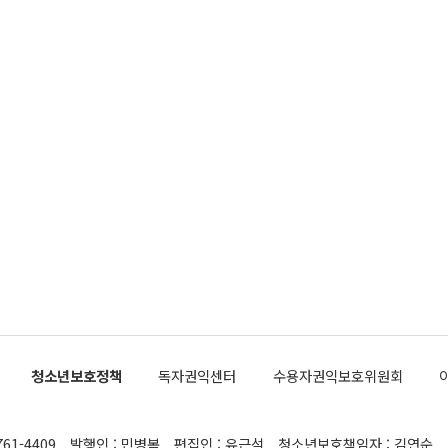
청소년보호정책
독자권익센터
수용자권익보호위원회
761-4409
발행인 : 민병복
편집인 : 유근석
청소년보호책임자 : 김연순