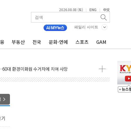
2026.08.08 (토)
ENG
中文
|
|
패밀리 사이트
금융
부동산
전국
문화·연예
스포츠
GAM
만지작…공습 한계·탄약 부족 현실화
 최대 50㎜ 폭우…강원 동해안 강한 비 어어져
…60대 환경미화원 수거차에 치여 사망
흉기 난동…60대 남성 2명 숨져
손해 보는 일 없게"…'결혼 페널티' 22개 과제 손본다
서 모터보트 전복…1명 사망·1명 실종
자 기림의 날 참석..."국제적 시민 연대로 목소리 내야"
색
질 중 실종 60대 나흘만에 숨진 채 발견
 흉기 살해 10대 아들 체포
보기
 '뻔뻔' 받아친 정청래…제주 연설서 신경전 고조