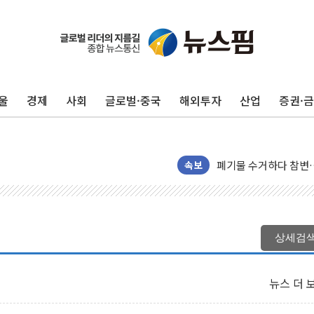
울
경제
사회
글로벌·중국
해외투자
산업
증권·
美, 이란전 출구전략 
강릉·동해·삼척 시간당
폐기물 수거하다 참변
속보
서울 중랑구 주택가서 
李대통령 "결혼 때문에 
여수 오동도 인근 해상
추미애, '위안부' 피해
상세검
인천 선재도 갯벌서 해루
인천서 말다툼 중 어머니
뉴스 더 
'화합' 꺼낸 김민석에