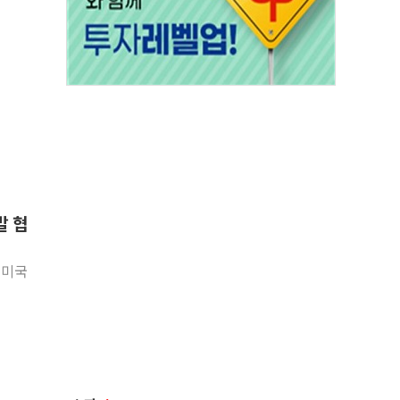
발 협
 미국