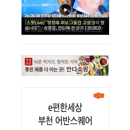
[스팟Live] “정청래 후보 그동안 고생 많이 했
습니다”…송영길, 연임에 선 긋기 | 26.08.08
더불어민주당 당대표·최고위원 후보 제주 합
동연설회