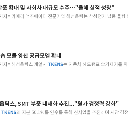
李대통령, ISA 개편 
납품 확대 및 자회사 대규모 수주…"올해 실적 성장"
동해중부 전 해상 풍랑
나영 기자= 카메라 액추에이터 전문기업 해성옵틱는 삼성전기 납품 물량
연일 폭염에 온열질환 
中 전방위 아파트 부양
인제 용대리 계곡서 수
동해시, 11~14일 '
강원 중·남부 동해안 
제습 모듈 양산 공급모델 확대
청양 밭에서 일하던 9
영 기자= 해성옵틱스 계열사
TKENS
는 자동차 헤드램프 습기제거를 위
폭염에 車 운전면허 기
李대통령, 'ISA·주가
옵틱스, SMT 부품 내재화 추진..."원가 경쟁력 강화"
는
TKENS
의 지분 50.1%를 인수를 통해 신사업을 추진하며 시장 경