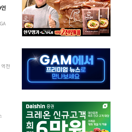
9언
해도 놀랍지 않아"
태양광 착공…여의도 1.6배 규모
GA
...금융주 낙폭 커
부정책 아냐" 해명
~9일 최대 100mm 호우
체결… 수니파 국가들의 새 안보 협력 구도
비온 59㎡ 18억원대
 역전
-서울시 '정책 엇박자'
…생애최초만 경쟁 치열
스