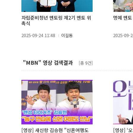
자립준비청년 멘토링 제2기 멘토 위
명예 멘토
촉식
2025-09-24 11:48
이길동
2025-09-2
"MBN" 영상 검색결과
[총 9건]
[영상] 새신랑 김승현 "신혼여행도
[영상] ‘