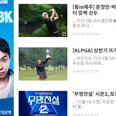
[핌in제주] 문정민·
더 깜짝 선두
... 지난 5월 sh수협은행
통산 최다...
2026-08-07 16:36
[KLPGA] 상반기 
... 박민
우승을 차지하며...
2026-08-03 12:06
'무명전설' 시즌2, 
... [서울=뉴스핌] 최문선
터'를...
2026-07-13 15:54