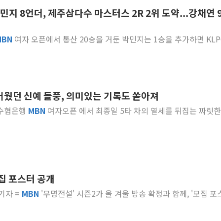
박민지 8언더, 제주삼다수 마스터스 2R 2위 도약...강채연 
이란와이어 "이란 최고지도자 위독…곧 사망
남동발전, 해남군에 국내 최대 규모 400MW 
MBN
여자 오픈에서 통산 20승을 거둔 박민지는 1승을 추가하면 KLP
[인도증시] 중동 불안 속 유가 상승에 소폭 하락
황희 '폐버스 청년주택' SNS 글 역풍에 "정
폭염 누그러지고 가뭄 숙지나...경북동해안권 8
사우디·튀르키예·파키스탄, '공동방위협정' 
뜨거웠던 신예 돌풍, 의미있는 기록도 쏟아져
신길동 신축도 3.3㎡당 7250만원…써밋 클라
지는 지난 5월 Sh수협은행
MBN
여자오픈 에서 최종일 5타 차의 열세를 뒤집는 짜릿한
용산공원·그린벨트로 또 충돌…반복되는 국토부
[AI 부동산 투데이] 특공 전략도 '극과 극'
모집 포스터 공개
 기자 =
MBN
'무명전설' 시즌2가 올 겨울 방송 확정과 함께, '모집 포