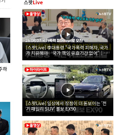
보기
스팟
Live
[스팟Live] 李대통령 "국가폭력 피해자, 국가
가 치유해야…국가 책임 유효기간 없어"｜
26.08.07 국가폭력 피해자 위로 오찬
주하
[스팟Live] 일상에서 장점이 더 돋보이는 '전
기 패밀리 SUV' 볼보 EX90