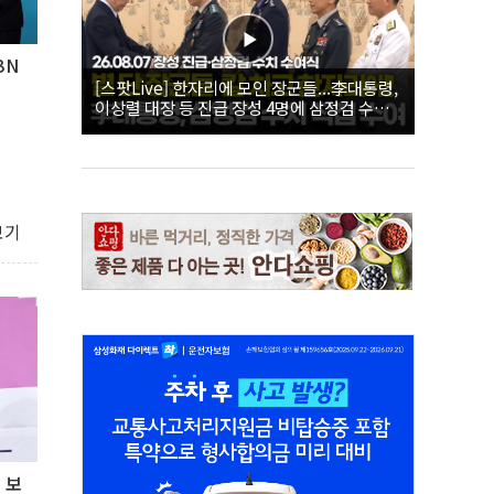
BN
[스팟Live] 한자리에 모인 장군들...李대통령,
이상렬 대장 등 진급 장성 4명에 삼정검 수치
직접 수여｜26.08.07 장성 진급·삼정검 수치
수여식
보기
 보