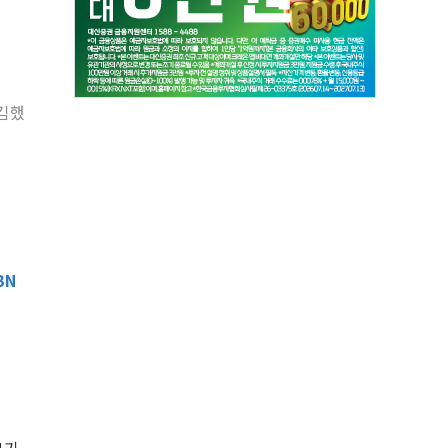
매김했
BN