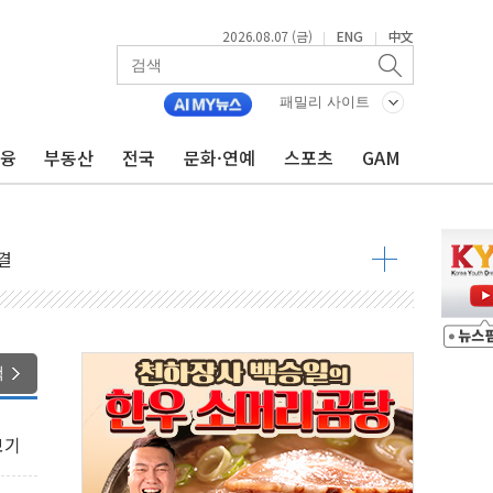
2026.08.07 (금)
ENG
中文
|
|
패밀리 사이트
금융
부동산
전국
문화·연예
스포츠
GAM
우려 후퇴…나스닥 선물 1%대 상승
…9월 금리 인상 기대 후퇴
체결
라우드플레어·태양광주↑ VS 트레이드데스크·웬디스↓
종자 7359명 끝까지 찾겠다"
 톤 낮춰
항시 '시끌'
색
름…수도권 집중 완화 전환점"
 주재… "전폭적 공급 확대·속도전 총력"
보기
…美 태양광주 급등