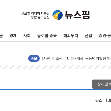
울
경제
사회
글로벌·중국
해외투자
산업
증권·
뉴욕증시 프리뷰, 美 고용 쇼크에 금리 인상 
[종합] 美 7월 고용 2만3000명 감소 '쇼크'
[사진] 이슬람 수니파 3개국, 공동방위협정 
뉴욕증시 개장 전 특징주...아틀라시안·클
속보
보훈부, 미 DPAA와 MOU… "6·25 미군 실
트럼프 "금리 내려야"…파월 때와 달리 워시엔
특정 정치인 측근 포항시 정책특보 내정설...포
상세검
李 "해남 태양광, 대한민국 다음 100년 밑거
李 대통령, '6시간 마라톤 부동산 2차 회의'
뉴스 더 
트럼프, 中 겨냥 폴리실리콘 관세 15% 부과
[사진] 빈살만과 에르도안의 만남