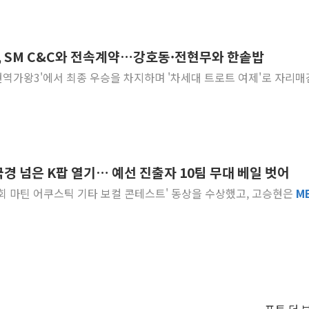
윤, SM C&C와 전속계약…강호동·전현무와 한솥밥
현역가왕3'에서 최종 우승을 차지하며 '차세대 트로트 여제'로 자리
 국경 넘은 K팝 열기… 예선 진출자 10팀 무대 베일 벗어
'제5회 마틴 어쿠스틱 기타 보컬 콘테스트' 동상을 수상했고, 고승현은
M