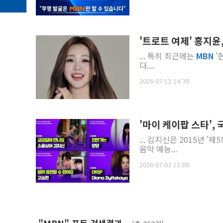
'트로트 여제' 홍지
... 특히 최근에는
MBN
'
다....
2026-07-13 14:38
'마이 케이팝 스타',
... 김지신은 2015년 
음악 예능...
2026-07-03 11:00