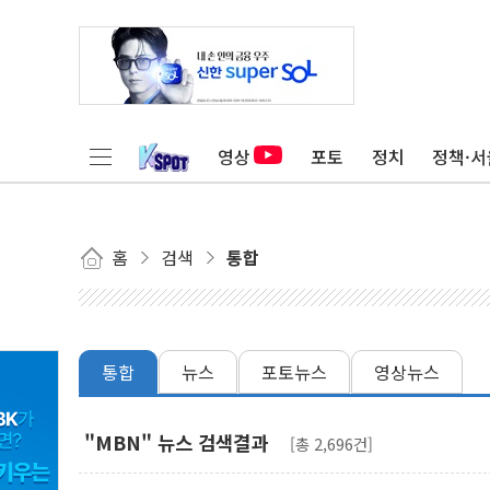
영상
포토
정치
정책·서
홈
검색
통합
통합
뉴스
포토뉴스
영상뉴스
"MBN" 뉴스 검색결과
[총 2,696건]