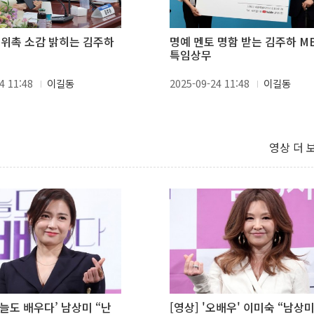
 위촉 소감 밝히는 김주하
명예 멘토 명함 받는 김주하 M
특임상무
4 11:48
이길동
2025-09-24 11:48
이길동
영상 더 
오늘도 배우다’ 남상미 “난
[영상] '오배우' 이미숙 “남상미