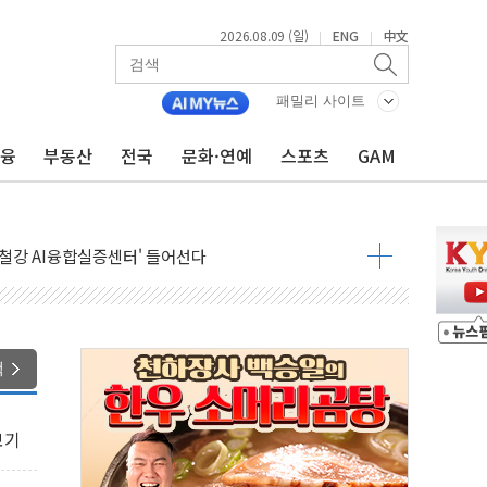
2026.08.09 (일)
ENG
中文
|
|
패밀리 사이트
금융
부동산
전국
문화·연예
스포츠
GAM
.'두천~하당'·'올미골교' 차량 통행 선제 제한
부 작업 중 근로자 1명 숨져
철강 AI융합실증센터' 들어선다
대 숨진 채 발견...경찰, 조사 중
.48%p 차 선두 유지...金 46.01% vs 鄭 44.53%
기 당선...합산득표율 68.63%
해 10대 구속…범행 후 반려견도 죽여
색
 정청래에 승리…金 48.54% vs 鄭 44.40%
경선 결과...김민석 48.54% 정청래 44.40%
보기
발표...김민석 47.37% 정청래 45.71% 송영길 6.92%
발표...정청래 47.82% 김민석 46.35% 송영길 5.83%