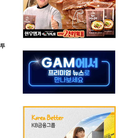
발표...김민석 50.30% 정청래 41.94% 송영길 7.76%
객 400명 맞이…"마음 잇는 시간 되길"
 지급 확정되나…재상고 앞두고 막판 셈법
'행복상자' 전달
한투
극기 거꾸로' 논란…이틀만에 철거
 예술·체육요원 최대 33% 감축
 역대 최대폭 감소한 9.4%↓…유통업계 양극화 심화
 특사'로 콜롬비아 대통령 취임식 참석
시간당 30mm 강한 비...호우 피해 없어