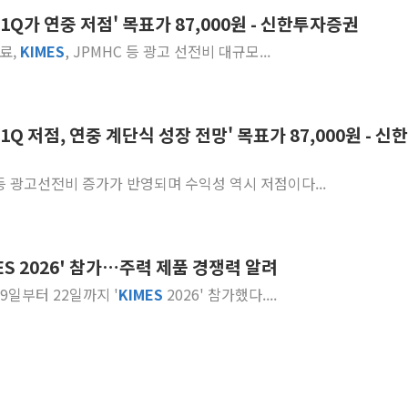
1Q가 연중 저점' 목표가 87,000원 - 신한투자증권
[속보] 민주, 강원 경선 결과 
수료,
KIMES
, JPMHC 등 광고 선전비 대규모...
정재헌 CEO, SKT 장기고
최태원, 노소영에 9440억
하나금융, 명동 소상공인에 
Q 저점, 연중 계단식 성장 전망' 목표가 87,000원 - 신
인천시 광복절 현수막 '태
병무청, 보충역 전면 손질…
 광고선전비 증가가 반영되며 수익성 역시 저점이다...
홈플러스發 대형마트 판매,
윤준병·이해민 의원, '정부
'호우·산사태 주의보' 울진 
ES 2026' 참가…주력 제품 경쟁력 알려
19일부터 22일까지 '
KIMES
2026' 참가했다....