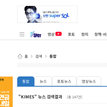
영상
포토
정치
정책·서
홈
검색
통합
통합
뉴스
포토뉴스
영상뉴스
"KIMES" 뉴스 검색결과
[총 147건]