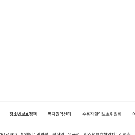
청소년보호정책
독자권익센터
수용자권익보호위원회
761-4409
발행인 : 민병복
편집인 : 유근석
청소년보호책임자 : 김연순