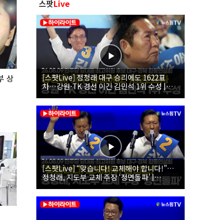
스팟
Live
[스팟Live] 정청래 대구 승리에도 1622표
부 상
차…강원·TK 경선 이긴 김민석 1위 수성 |
26.08.09 더불어민주당 당대표·최고위원 후
보 대구·경북 합동연설회
[스팟Live] “맞습니다! 교체해야 합니다!”…
정청래, 지도부 교체 주장 ‘정면돌파’ |
26.08.09 더불어민주당 당대표·최고위원 후
보 대구·경북 합동연설회
에