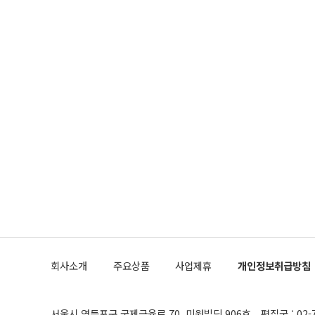
회사소개
주요상품
사업제휴
개인정보취급방침
서울시 영등포구 국제금융로 70, 미원빌딩 906호
편집국 : 02-