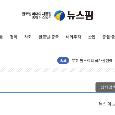
울
경제
사회
글로벌·중국
해외투자
산업
증권·
125mm 폭우 쏟아진 울진..
평택 진위면 공장서 탱크 내
포항 블루밸리 국가산단에 '
상주 낙동강 선착장 하류서 50
속보
[종합] 김민석, 정청래에 누적 1
민주당 경북도당위원장에 오중
인천서 말다툼 중 어머니 살
상세검
김민석, 강원·대구·경북 경선서
[속보] 민주, 강원·대구·경북 
뉴스 더 
[속보] 민주, 경북 경선 결과 
[속보] 민주, 대구 경선 결과 