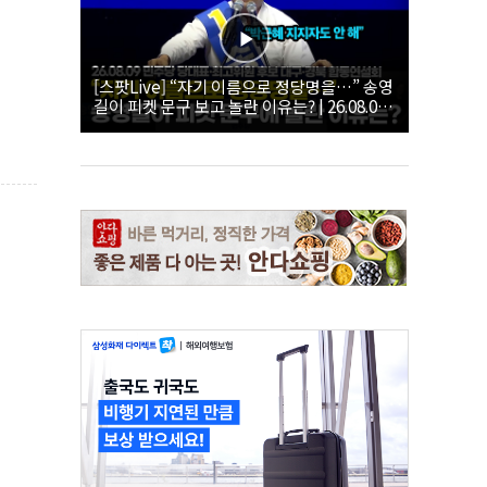
[스팟Live] “자기 이름으로 정당명을…” 송영
길이 피켓 문구 보고 놀란 이유는? | 26.08.09
더불어민주당 당대표·최고위원 후보 대구·경
북 합동연설회