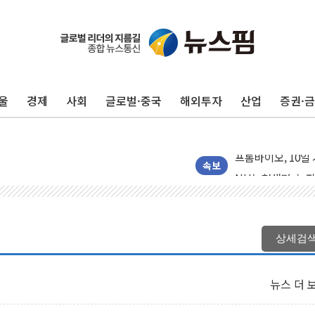
李대통령, 호우 피
울
경제
사회
글로벌·중국
해외투자
산업
증권·
'변기 수리' 집주
워트, 상반기 영업
프롬바이오, 10일
NH농협생명, 농작
속보
아바코, 2분기 매출
랩지노믹스 "디엑솜
보로노이, 폐암 치료
상세검
푸본현대생명, 육군
교보생명, '교보K
뉴스 더 
벼랑 끝 선 '동전
1순위보다 낮은 