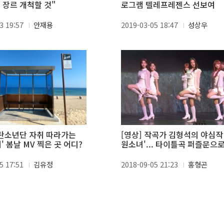
 장르 개척할 것"
로그램 텔레프레젠스 선보여
3 19:57
안재용
2019-03-05 18:47
성상우
방탄소년단 자취 따라가는
[영상] 작곡가 김형석의 야심작 
어' 봄날 MV 찍은 곳 어디?
원소녀'... 타이틀곡 퍼즐문으로
데뷔
5 17:51
김유정
2018-09-05 21:23
홍형곤