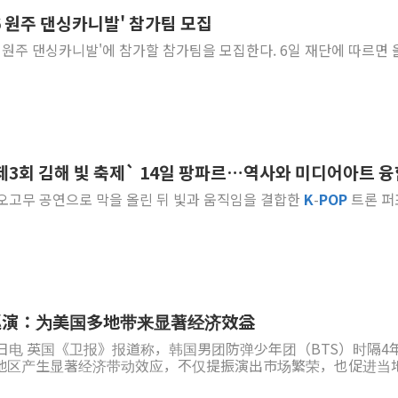
6 원주 댄싱카니발' 참가팀 모집
컴투스 '제우스: 오
주 댄싱카니발'에 참가할 참가팀을 모집한다. 6일 재단에 따르면 올해
네이버 클립, 시청
서울 재건축·재개발
[인사] 공정거래
KDB생명 본입찰
반도체공학회 "R&
3회 김해 빛 축제` 14일 팡파르…역사와 미디어아트 융
카카오, 2026년 
인 오고무 공연으로 막을 올린 뒤 빛과 움직임을 결합한
K
-
POP
트론 퍼
현대카드, 박재범·
巡演：为美国多地带来显著经济效益
日电 英国《卫报》报道称，韩国男团防弹少年团（BTS）时隔4
地区产生显著经济带动效应，不仅提振演出市场繁荣，也促进当
业消费增长...