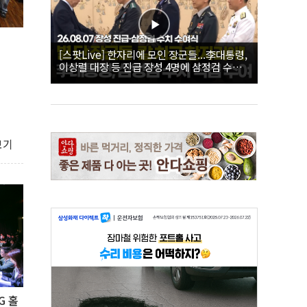
리
[스팟Live] 한자리에 모인 장군들...李대통령,
이상렬 대장 등 진급 장성 4명에 삼정검 수치
직접 수여｜26.08.07 장성 진급·삼정검 수치
수여식
보기
G 홀