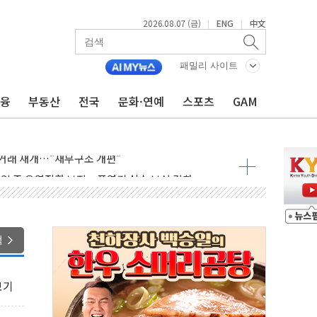
2026.08.07 (금)
ENG
中文
|
|
패밀리 사이트
해 경북 안동·의성 특별재난지역 선포
금융
부동산
전국
문화·연예
스포츠
GAM
인에게 흉기 휘두른 30대 세입자…경찰, 현행범 체포
이익 30억원
 거래 재개…"재무구조 개편"
업 중 온열질환 보장…폭염기 신속 보상 강화
 120억원
과 美 암 진단 분야 독점 라이선스 계약"
제 'VRN11' 캐나다 IND 신청
색
 3군단과 군 장병 금융교육·전역 지원 협약
-맞춤건강보험' 6개월 배타적사용권 획득
보기
주' 무더기 상폐 위기…관리종목 우려 지정예고 총 63개
특별공급 경쟁률… 실수요자 관심