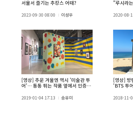
서울서 즐기는 추캉스 어때?
"루시라는
2023-09-30 08:00
이성우
2020-08-1
[영상] 추운 겨울엔 역시 '미술관 투
[영상] 
어'… 통통 튀는 작품 옆에서 인증샷
'BTS 투
찍자
2019-01-04 17:13
송유미
2018-11-0