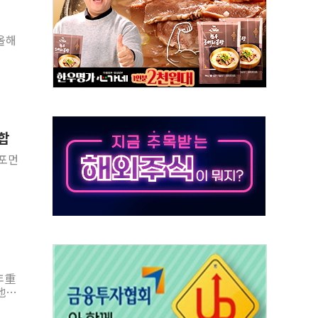
만의 신' 26일 출시, 유저의 캐릭터가 AI로 플레이한다
 만으로 혜택 얻는 피드코인 이벤트 진행
 정상화시 5년 내 9만가구 순증...이주 대란도 제한적
위원회
 3파전…한화·흥국·한투 참여
D직 주 52시간제 개선해야…기술격차 확대 막아야"
합
임금협약 타결…연봉 6.3% 인상
포먼
실리카겔 등 8~9월 공연 라인업 공개
年重
地酒