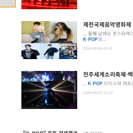
제천국제음악영화제 '원
... 둘째 날에는 몬스타
K
-
POP
과...
2026-08-04 09:41
전주세계소리축제·백제
...
K
-
POP
리믹스와 레트로
2026-08-03 15:03