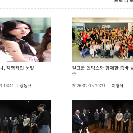
포토 더 
니, 치명적인 눈빛
걸그룹 엔믹스와 함께한 줌바 
스
3 14:41
장동규
2026-02-15 20:31
이형석