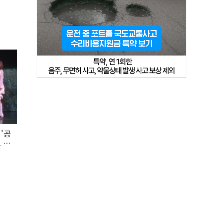
'공
 첫