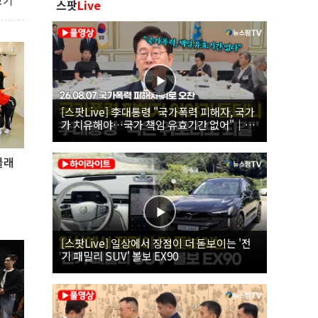
보기
스팟
Live
[스팟Live] 李대통령 "국가폭력 피해자, 국가
가 치유해야…국가 책임 유효기간 없어"｜
26.08.07 국가폭력 피해자 위로 오찬
클래
[스팟Live] 일상에서 장점이 더 돋보이는 '전
기 패밀리 SUV' 볼보 EX90