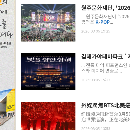
원주문화재단, '202
... 원주문화재단이 '2026 원
경연은
K
-
POP
...
2026-08-06 19:25
김해가야테마파크 `제
... 전통 타악 퍼포먼스
스와 미디어 연출로...
2026-08-05 15:43
外媒聚焦BTS北美
纽斯频通讯社首尔8月5
启世界巡演，正在北美
店、餐饮、交通等相关产
2026-08-05 13:53