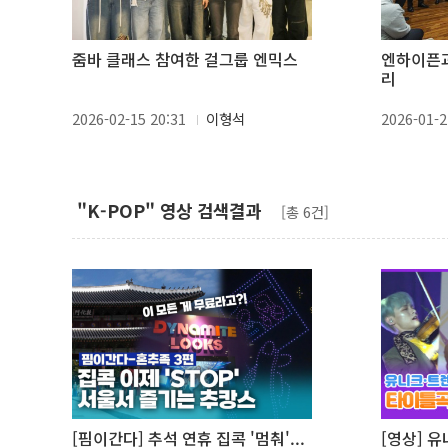
줌바 클래스 참여한 걸그룹 엔믹스
엔하이픈과
리
2026-02-15 20:31
이형석
2026-01-2
"K-POP" 영상 검색결과
[총 6건]
[핌이간다] 추석 연휴 집콕 '멈춰'...
[영상] 