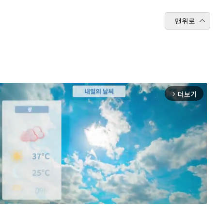
맨위로
더보기
arrow_forward_ios