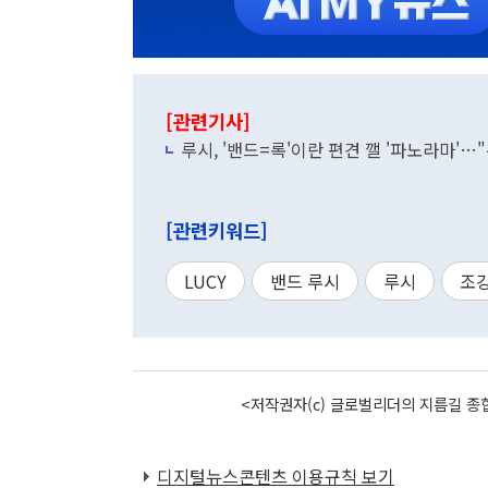
[관련기사]
루시, '밴드=록'이란 편견 깰 '파노라마'…
[관련키워드]
LUCY
밴드 루시
루시
조
<저작권자(c) 글로벌리더의 지름길 종합
디지털뉴스콘텐츠 이용규칙 보기