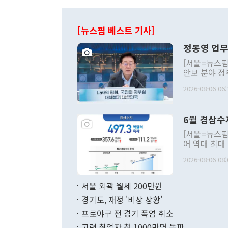
[뉴스핌 베스트 기사]
정동영 업무
[서울=뉴스핌
안보 분야 정
평화공존 발전
2026-08-06 06:
발언 중에는 
언한 것이 있
령은 공개적으
6월 경상수
주의적 희망에
관의 대북 정
[서울=뉴스핌
관 부처 장관
어 역대 최대
관의 무리한 
출 호조로 월
다. [정동영 통일부 장관이 지난달 23일 오후 서울 종로구 정부서울청사에
2026-08-06 08:
료=한국은행] 한국은행이 6일 발표한 '2026년 6월 국제수지(잠정)'에
서 취임 1주년 
면 지난 6월
부 장관 권한
1000만달러
서울 외곽 월세 200만원
발전 구상'을
이에 따라 올
적 갈등 해결
경기도, 재정 '비상 상황'
했다. 경상수
결과 혐오의 
9000만달러
프로야구 전 경기 폭염 취소
년간의 CVI
지 기준 상품
고령 취업자 첫 1000만명 돌파
무너졌다고도 