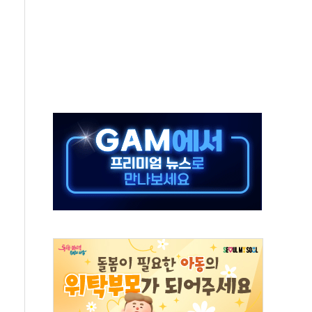
 군 장병 금융교육·전역 지원 협약
보험' 6개월 배타적사용권 획득
 상폐 위기…관리종목 우려 지정예고 총 63개
경쟁률… 실수요자 관심
 26일 출시, 유저의 캐릭터가 AI로 플레이한다
혜택 얻는 피드코인 이벤트 진행
5년 내 9만가구 순증...이주 대란도 제한적
한화·흥국·한투 참여