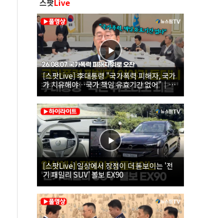
스팟
Live
[스팟Live] 李대통령 "국가폭력 피해자, 국가
가 치유해야…국가 책임 유효기간 없어"｜
26.08.07 국가폭력 피해자 위로 오찬
[스팟Live] 일상에서 장점이 더 돋보이는 '전
기 패밀리 SUV' 볼보 EX90