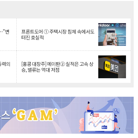
Mute
…"변
프론트도어 ① 주택시장 침체 속에서도
터진 호실적
 동력의
[홍콩 대장주] 메이퇀② 실적은 고속 상
승, 밸류는 역대 저점