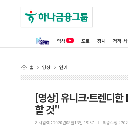
영상
포토
정치
정책·서
홈
영상
연예
[영상] 유니크·트렌디한
할 것"
기사입력 :
2020년08월13일 19:57
최종수정 :
20