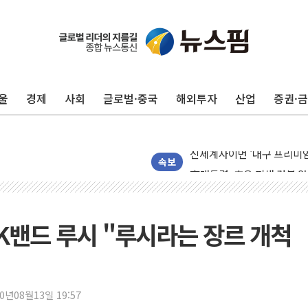
울
경제
사회
글로벌·중국
해외투자
산업
증권·
40.2도 찍은 서울 등 폭염
"文정부 악몽 재현 안돼"..
신세계사이먼 '대구 프리미엄 
李대통령, 호우 피해 경북 
속보
'변기 수리' 집주인에게 흉기
워트, 상반기 영업이익 30
프롬바이오, 10일 거래 재
 K밴드 루시 "루시라는 장르 개척
NH농협생명, 농작업 중 온
아바코, 2분기 매출 120억원
랩지노믹스 "디엑솜과 美 암
20년08월13일 19:57
보로노이, 폐암 치료제 'VRN