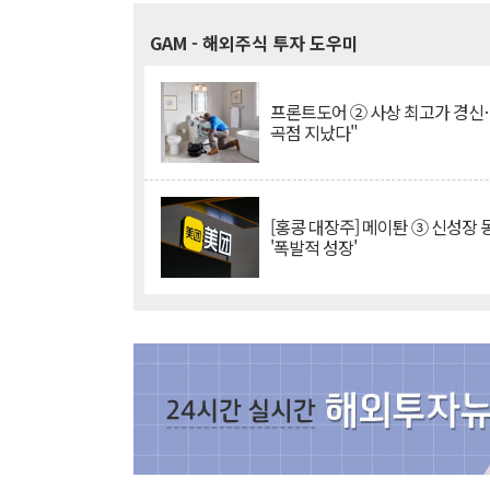
GAM
- 해외주식 투자 도우미
프론트도어 ② 사상 최고가 경신
곡점 지났다"
[홍콩 대장주] 메이퇀 ③ 신성장
'폭발적 성장'