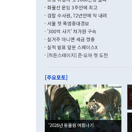
며 월간 기준
현실을 바꾸는
달러로 38.
화물선 운임 3주만에 최고
를 평화 체제
196.9% 급
검찰 수사권, 72년만에 막 내려
함께 4자 대
수출은 160
지만 이 대통
서울 첫 폭염중대경보
(18.6%) 
화공존 정책이
했다. 통관 기
'300억 사기' 차가원 구속
다"고 지적했
(16.4%)
투리가 잡혀 
실거주 아니면 세금 껑충
월(-10억9
쁜 상황이 초
증가와 유류할
실적 발표 앞둔 스페이스X
9·19 군사
기록했지만 
[히든스테이지] 즌·오아 첫 도전
"우리의 선의
로 전환됐다.
으로 약간의 의문
를 기록해 전
관은 업무보고
는 배당수입
주의에 근거한
줄면서 25억
[주요포토]
라며 "여러분
억1000만달
이 9월 러시
였던 올해 3
며 "정부 차
인의 해외투자
은 "그것은 
각각 증가했다
잘랐다. 정 
국인의 국내 
않았다는 점에
감소하며 전월
사합의 복원,
경신했다. 외
권이라는 지적
분기 말 만기
뒤 "여기 업
다. 내국인의
'2026년 동물원 여름나기
부의 한 소식
다. eoyn2@