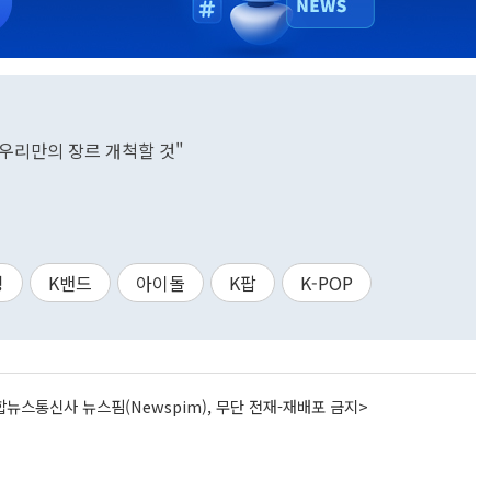
"우리만의 장르 개척할 것"
깅
K밴드
아이돌
K팝
K-POP
뉴스통신사 뉴스핌(Newspim), 무단 전재-재배포 금지>