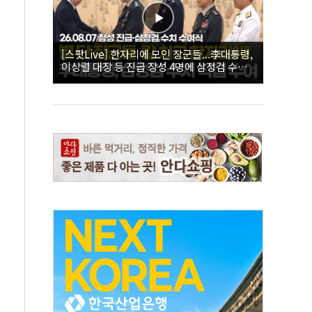
[스팟Live] 한자리에 모인 장군들...李대통령,
이상렬 대장 등 진급 장성 4명에 삼정검 수치
직접 수여｜26.08.07 장성 진급·삼정검 수치
수여식