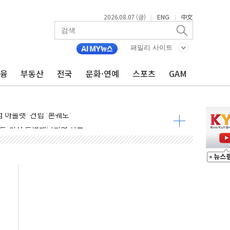
2026.08.07 (금)
ENG
中文
|
|
패밀리 사이트
금융
부동산
전국
문화·연예
스포츠
GAM
중대경보 해제…누적 온열질환자 2872명
.李 부동산 세제안에 與 내부서 '총선·대선 직격탄' 우려
아울렛' 건립 '본궤도'
안동·의성 특별재난지역 선포
 휘두른 30대 세입자…경찰, 현행범 체포
억원
개…"재무구조 개편"
열질환 보장…폭염기 신속 보상 강화
 진단 분야 독점 라이선스 계약"
11' 캐나다 IND 신청