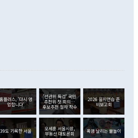
 처음으로 1000억달러를 넘어섰다. 상품수입은 644억8000만
 데 힘이 되지 않는다"고 주장했다. 정 장관은 또 "정전 체제
6% 늘었다. 통관 기준으로는 반도체 수출이 전년 동월 대비
로 바꾸는 논의에 착수하겠다"면서 "북·미 정상회담 견인과
증했고 컴퓨터·주변기기(SSD)는 282.7% 증가했다. IT 품목
화의 동력을 확보하기 위해 최선을 다할 것"이라고 말했다. 하
.4% 늘었으며 비IT 품목도 ▲석유제품(47.5%) ▲화공품
령은 정 장관의 구상에 대부분 제동을 걸었다. 이 대통령은 "평
▲철강제품(17.9%) ▲승용차(6.1%) 등을 중심으로 18.6% 증가
 정치적으로 악용되는 측면이 있다"며 "많이 조심하셔야 한
준 수입은 ▲원자재(30.5%) ▲자본재(35.3%) ▲소비재
다. 북한을 다른 이름으로 불러야 한다는 주장에는 "표현에 꼬
가 모두 늘었다. 서비스수지는 12억9000만달러 적자를 기록해 전
정쟁으로 휘몰아 들어가면 원래 하고자 했던 데에서 오히려 나
000만달러)보다 적자 폭이 확대됐다. 여행수지는 외국인 입국자
래될 수 있다"고 경고했다. 이 대통령은 남북 신뢰 구축을 위해
증료 인상 등에 따른 출국자 감소로 4억4000만달러 흑자를
합의를 선제적으로 복원해야 한다는 정 장관의 주장에 대해서도
지식재산권사용료수지는 전월 흑자에서 4억4000만달러 적자
대로 하는 게 과연 한반도의 평화와 안정에 플러스냐, 결론적
 본원소득수지는 배당소득을 중심으로 32억7000만달러 흑자
이 들 때도 있다"며 부정적으로 반응했다. 조현 외교부 장
월(21억7000만달러)보다 흑자 폭이 확대됐다. 배당소득수지
 사후 브리핑에서 정 장관이 언급한 '4자 회담'에 대해 "이상
이 늘어난 데다 전월 분기배당에 따른 기저효과로 배당지급이
 어떤 희망이라 하더라도 그건 아직 조율되지 않은 방법"이
6000만달러 흑자를 나타냈다. 금융계정 순자산은 6월 중 467
들께서 디스카운트해 주시면 좋겠다"고 선을 그었다. 정 장관
러 증가해 월간 기준 역대 최대 증가 폭을 기록했다. 종전 최대
아 블라디보스토크에서 열리는 '동방경제포럼(EEF)'을 언급하
월(369억9000만달러)을 넘어선 것이다. 직접투자에서는 내국
원에서 (참석을) 검토하고 있다"고 발언한 데 대해서도 조 장관
가 80억1000만달러, 외국인의 국내투자가 46억3000만달러
'선관위 특검' 국민
외교부의 몫"이라며 "아직 거기까지 진도가 나가지 않았다"고
홈플러스, '다시 영
2026 을지연습 준
. 증권투자에서는 외국인의 국내 주식 매도세가 이어졌다. 외
추천위 첫 회의…
업합니다'
비보고회
장관이 이날 소개한 대북 구상과 설명은 정부 내 조율을 거치지
주식 투자는 차익실현 매도 등의 영향으로 316억1000만달러
후보추천 절차 착수
서 문제가 있다. 특히 주적 표현 대체와 국호 사용, 9·19 군
(-310억5000만달러)에 이어 역대 최대 순매도 기록을 다시
 4자회담 추진 등은 통일부 장관이 결정할 사안이 아니어서 월
국인의 국내 채권투자는 세계국채지수(WGBI) 자금 유입에도
이 나오고 있다. 이 대통령은 정 장관의 업무보고를 듣고 난
도래 영향으로 증가 폭이 줄어든 52억9000만달러를 기록했
무보고에 발표했다고 승인난 건 아니다"라고 재차 확인했다. 정
오세훈 서울시장,
 해외 증권투자는 주식을 중심으로 35억6000만달러 증가했
39도 기록한 서울
폭염 날리는 물놀이
부동산 대토론회
통은 "정 장관의 발언 내용은 대부분 국가안전보장회의(NSC)
newspim.com