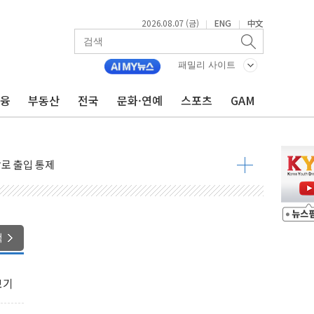
2026.08.07 (금)
ENG
中文
|
|
패밀리 사이트
금융
부동산
전국
문화·연예
스포츠
GAM
..지역축제 '불금전파, 송정'과 상생
비 본격화…'AI 데이터 기반 메디테크 혁신허브' 구상
로 출입 통제
추돌…1명 심정지·5명 부상
..진화헬기 3대 투입
 항소심도 징역 3년
000억원 돌파
색
 금융 지원
적금 완판
보기
개...장바구니에 홈플러스 담아달라" 호소
금융지주 포용금융 조직개편 신호탄