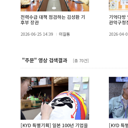
전력수급 대책 점검하는 김성환 기
기억다방 
후부 장관
관악구청
2026-06-25 14:39
이길동
2026-04-0
"주문" 영상 검색결과
[총 70건]
[KYD 특별기획] 일본 100년 기업을
[KYD 특