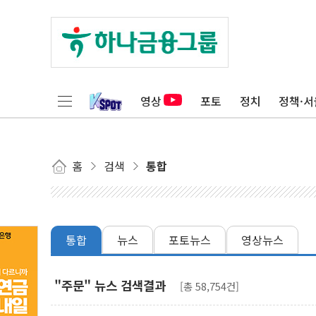
영상
포토
정치
정책·서
홈
검색
통합
통합
뉴스
포토뉴스
영상뉴스
"주문" 뉴스 검색결과
[총 58,754건]