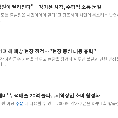
 창원이 달라진다"…강기윤 시장, 수평적 소통 눈길
종합특검, '尹 관저 이전 감사 무마
정의 모든 출발점은 시민이어야 한다"고 강조하며 시민의 목소리를 반
코스피·코스닥 오전 동반 하락…내
.
'입추'인데 연일 찜통더위…김성환
"최대 2시간 앞서 침수 예측"…건
유니슨 "국내생산세액공제·인증제
창호 교체하다 난간 무너져…대전서
염 피해 예방 현장 점검…"현장 중심 대응 총력"
장동혁 "규제와 대출 풀고 재개발
정수장 제한급수 시행을 앞두고 현장을 점검하며 주민 불편과 민원 발생
[속보] 종합특검, '尹 관저 이전 
...
AI에 승부 건 네이버…내년 AI 
비' 누적매출 20억 돌파...지역상권 소비 활성화
00원 이상
주문
시 사용할 수 있는 2000원 감사쿠폰을 하루 1회 발급