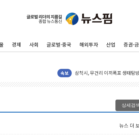
울
경제
사회
글로벌·중국
해외투자
산업
증권·
해군1함대 '창설 80주년' 기념식.
원주시, 첨단의료복합단지 지정 준
삼척시, 무건리 이끼폭포 생태탐방
전남광주 화정역 인근 도로 4중 
속보
청도 문수리 야산서 산불 진화 중.
'해병 순직 책임' 임성근 전 사단장
헥토이노베이션, 상반기 매출 첫 2
상세검
우리은행, 고창해상풍력에 4000억
NH농협은행, 모두투어 제휴 여행
뉴스 더 
민병덕 "오늘 67개 점포 영업 재
하나금융이 쏘아 올린 CIFO, 