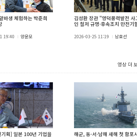
알바생 체험하는 박준희
김성환 장관 "영덕풍력발전 사
장
인 철저 규명·후속조치 만전기
것"
1 19:40
양윤모
2026-03-25 11:19
남효선
영상 더 
별기획] 일본 100년 기업을
해군, 동·서·남해 새해 첫 함포