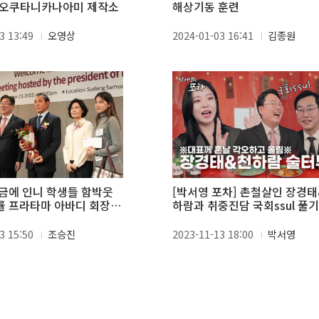
① 오쿠타니카나아미 제작소
해상기동 훈련
3 13:49
오영상
2024-01-03 16:41
김종원
금에 인니 학생들 함박웃
[박서영 포차] 촌철살인 장경
 프라타마 아바디 회장,
하람과 취중진담 국회ssul 풀기
학금 2억 기부
3 15:50
조승진
2023-11-13 18:00
박서영