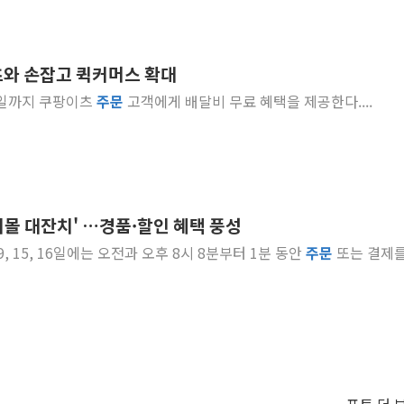
와 손잡고 퀵커머스 확대
31일까지 쿠팡이츠
주문
고객에게 배달비 무료 혜택을 제공한다....
뚜기몰 대잔치' …경품·할인 혜택 풍성
, 9, 15, 16일에는 오전과 오후 8시 8분부터 1분 동안
주문
또는 결제를