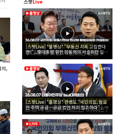
보기
스팟
Live
[스팟Live] *풀영상* "부동산 지옥 고집한다
면!"...李대통령 향한 장동혁의 서슬퍼런 일갈
| 26.08.07 국민의힘 부동산정책 정상화 특별
위원회 전체회의
회의,
[스팟Live] *풀영상* 한병도 “국민의힘, 말로
만 주택 공급…공급 법안 처리 협조하라”｜
26.08.07 더불어민주당 원내대책회의