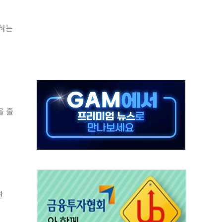
' 유병호 구속 기소
영하는
린 종목이 두 배 넘어
 기후부 장관 "예측범위 벗어나도 즉시대응"
설연, AI 위험기상 기술 개발
도 개선 수혜 기대"
 50대 일용직 추락 사망
·재건축 촉진하는 것이 부동산 정상화"
을 줄
감사 무마' 유병호 감사위원 구속 기소
팩토리 매출 본격화
한