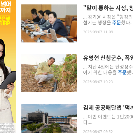
"말이 통하는 시정,
... 강기윤 시장은 "행
섬기는 행정을
주문
했다..
2026-08-07 11:08
유명현 산청군수, 폭
... 지난 4일에는 단성
이기 위한 대응을
주문
했다
2026-08-07 10:23
김제 공공배달앱 '먹깨
... 이번 이벤트는 1만20
다....
2026-08-07 09:52