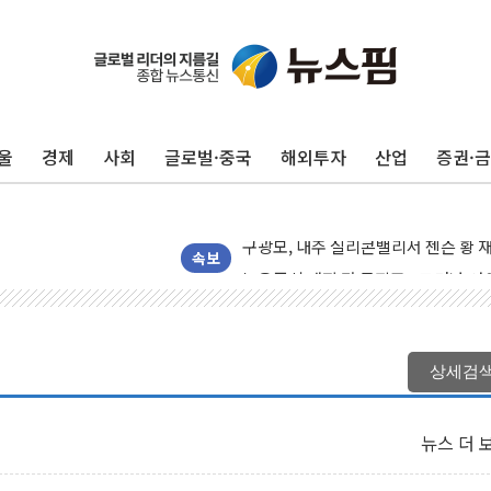
울
경제
사회
글로벌·중국
해외투자
산업
증권·
유럽증시, 견조한 실적 소화하며 대부분
리투아니아 국방 "러, 우크라 드론으로
구광모, 내주 실리콘밸리서 젠슨 황 
뉴욕증시 개장 전 특징주...모더나
속보
김정관 장관 "영업이익 N% 성과급
뉴욕증시 프리뷰, 미 주가선물 AI주
청와대, 북한 단거리 탄도미사일 발사
상세검
금값 7주 만에 최고…美 고용 둔화·
[인도증시] 중동 긴장 완화에 실적 호
뉴스 더 
러, 1인칭시점 드론으로 우크라 민간
[베트남 증시] 지수 하락 속 'DGC