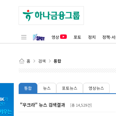
영상
포토
정치
정책·서
홈
검색
통합
통합
뉴스
포토뉴스
영상뉴스
"우크라" 뉴스 검색결과
[총 14,529건]