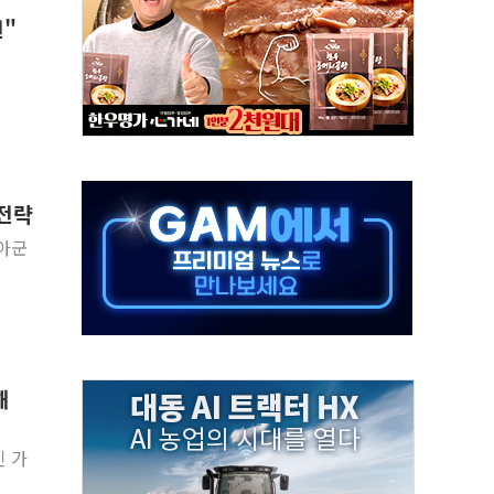
전"
버리지 위험수위…숨은 차입이 더 큰 변수"
대응 1단계 진압 중
야, 경쟁상대 中과 비교해야"
하는 '선봉'의 대민 봉사
미사일 1발 발사… 올해 10번째·42일 만 도발
 새 안보 위기… 반군·마약카르텔이 습득해 전투 활용
 전략
어선 구조
아군
무해한 표면 부식 물질"
분만에 진화...외국인 노동자 숨져
해
 가