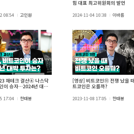
힘 대표 최고위원회의 발언
2 08:54
고인원
2024-11-04 10:38
이바름
023 재테크 결산④ 나스닥
[영상] 비트코인⑪ 전쟁 났을 때
인이 승자…2024년 대박
트코인은 오를까?
5 17:04
한태봉
2023-11-08 17:05
한태봉