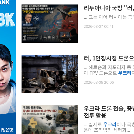
리투아니아 국방 "러
... 그는 이어 러시아
2026-08-07 00:41
러, 1인칭시점 드론
... 헤르손과 자포리자 
이 FPV 드론으로
우크라
2026-08-06 20:06
우크라 드론 전술, 
전투 활용
... 실제로
우크라
이나 국
운데 조직범죄 세력과...