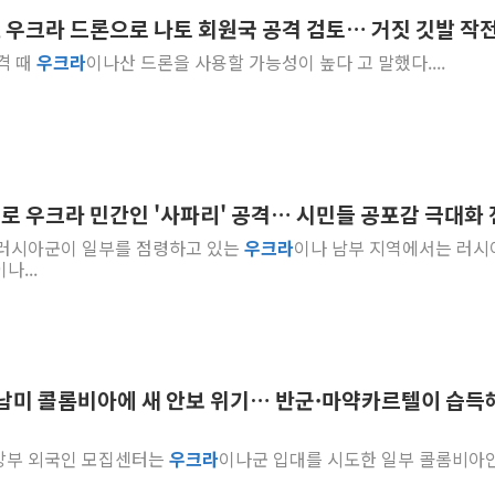
, 우크라 드론으로 나토 회원국 공격 검토… 거짓 깃발 작
'월가의 황제' 다이먼 "금융시장 레
는 공격 때
우크라
이나산 드론을 사용할 가능성이 높다 고 말했다....
양주 섬유염색공장서 화재 1명 중상…
김정관 산업부 장관 "주 52시간 손봐
해군 1함대 창설 80주년…지역과 함께
[3보] 북, 원산서 동해로 단거리 탄도
우크라 드론 전술, 중남미 콜롬비아에
으로 우크라 민간인 '사파리' 공격… 시민들 공포감 극대화
동해해경, 독도 해상서 부유물 감긴 
등 러시아군이 일부를 점령하고 있는
우크라
이나 남부 지역에서는 러시
주한미군 "오산기지 누출, 백린 아닌 
이나...
구미 폐염산처리업체서 불 2시간30여
중남미 콜롬비아에 새 안보 위기… 반군·마약카르텔이 습득
방부 외국인 모집센터는
우크라
이나군 입대를 시도한 일부 콜롬비아인