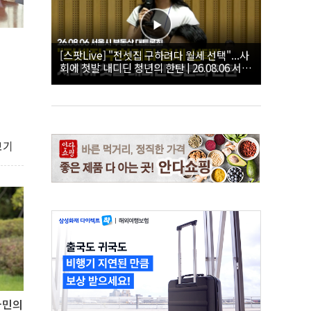
[스팟Live] "전셋집 구하려다 월세 선택"...사
회에 첫발 내디딘 청년의 한탄 | 26.08.06 서울
시 부동산 대토론회
보기
국민의