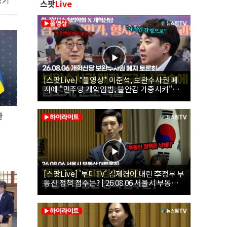
보기
스팟
Live
[스팟Live] *풀영상* 이준석, 보완수사권 폐
지에 "민주당 개악입법, 불안감 가중시켜"｜
26.08.06 개혁신당 보완수사권 폐지 토론회
관
[스팟Live] '투미TV' 김제경이 내린 李정부 부
동산 정책 점수는? | 26.08.06 서울시 부동산
대토론회