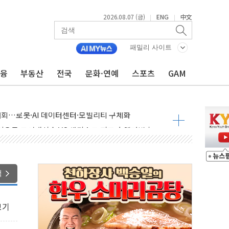
2026.08.07 (금)
ENG
中文
|
|
패밀리 사이트
금융
부동산
전국
문화·연예
스포츠
GAM
 상승… "2분기 기업 순이익 21% 증가" 전망
 나토 회원국 공격 검토… 거짓 깃발 작전"
재회…로봇·AI 데이터센터·모빌리티 구체화
·아이온큐·도어대시↑ VS 샌디스크·피그마·앱러빈↓
 반대…상법·자본시장법 개정 논의"
 차익실현 속 혼조세...웨스턴디지털·샌디스크↓
에 긴급 안보 점검회의
색
호르무즈 재개방 기대에 강세
조까지, 상승...호실적 보고 기업 상승세 뚜렷
보기
인 '사파리' 공격… 시민들 공포감 극대화 전략
' 임시 주총 기대감에 홀로 상한가…마진 잔액은 사상 최고