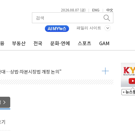
2026.08.07 (금)
ENG
中文
|
|
패밀리 사이트
금융
부동산
전국
문화·연예
스포츠
GAM
 나토 회원국 공격 검토… 거짓 깃발 작전"
재회…로봇·AI 데이터센터·모빌리티 구체화
·아이온큐·도어대시↑ VS 샌디스크·피그마·앱러빈↓
 반대…상법·자본시장법 개정 논의"
 차익실현 속 혼조세...웨스턴디지털·샌디스크↓
에 긴급 안보 점검회의
호르무즈 재개방 기대에 강세
색
조까지, 상승...호실적 보고 기업 상승세 뚜렷
인 '사파리' 공격… 시민들 공포감 극대화 전략
보기
' 임시 주총 기대감에 홀로 상한가…마진 잔액은 사상 최고
버리지 위험수위…숨은 차입이 더 큰 변수"