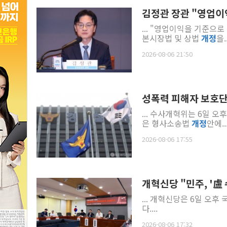
김정관 장관 "영업이
... "영업이익을 기준으
본시장법 및 상법
개정
을..
2026-08-06 21:50
성폭력 피해자 보호단
... 수사개혁위는 6일
은 형사소송법
개정
안에..
2026-08-06 17:55
개혁신당 "민주, '盧
... 개혁신당은 6일 오
다....
2026-08-06 17:32