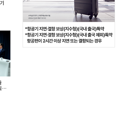
계기
율
춰야"