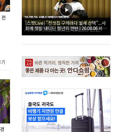
 전
[스팟Live] "전셋집 구하려다 월세 선택"...사
회에 첫발 내디딘 청년의 한탄 | 26.08.06 서울
시 부동산 대토론회
보기
장경