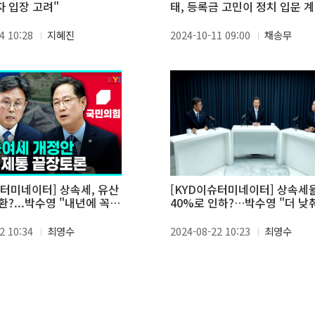
 입장 고려"
태, 등록금 고민이 정치 입문 
4 10:28
지혜진
2024-10-11 09:00
채송무
슈터미네이터] 상속세, 유산
[KYD이슈터미네이터] 상속세
?...박수영 "내년에 꼭
40%로 인하?…박수영 "더 낮
 안도걸 "시기상조"
vs 안도걸 "상위 5% 혜택"
2 10:34
최영수
2024-08-22 10:23
최영수