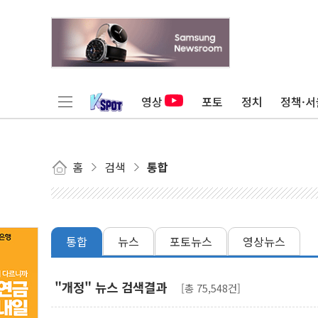
영상
포토
정치
정책·서
홈
검색
통합
통합
뉴스
포토뉴스
영상뉴스
"개정" 뉴스 검색결과
[총 75,548건]