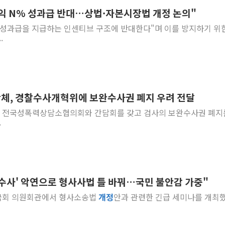
익 N% 성과급 반대…상법·자본시장법 개정 논의"
양주 섬유염색공장서 화재 1명 중상…
로 성과급을 지급하는 인센티브 구조에 반대한다"며 이를 방지하기 위
김정관 산업부 장관 "주 52시간 손봐
.
해군 1함대 창설 80주년…지역과 함께
[3보] 북, 원산서 동해로 단거리 탄도
우크라 드론 전술, 중남미 콜롬비아에
동해해경, 독도 해상서 부유물 감긴 
체, 경찰수사개혁위에 보완수사권 폐지 우려 전달
주한미군 "오산기지 누출, 백린 아닌 
 오후 전국성폭력상담소협의회와 간담회를 갖고 검사의 보완수사권 폐지
구미 폐염산처리업체서 불 2시간30여
.
해군과 함께하는 '불금전파, 송정' 시
 수사' 악연으로 형사사법 틀 바꿔…국민 불안감 가중"
후 국회 의원회관에서 형사소송법
개정
안과 관련한 긴급 세미나를 개최