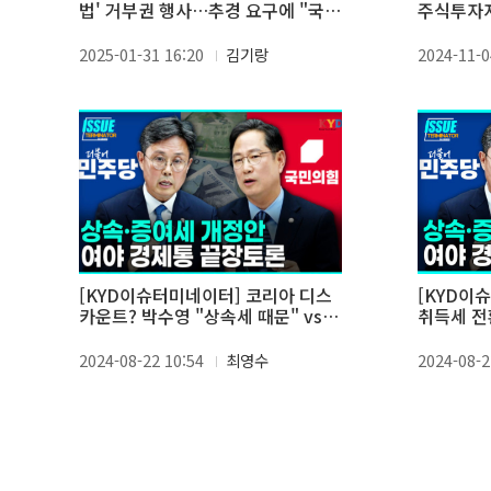
법' 거부권 행사…추경 요구에 "국정
주식투자자
협의회서 논의"
2025-01-31 16:20
김기랑
2024-11-0
[KYD이슈터미네이터] 코리아 디스
[KYD이
카운트? 박수영 "상속세 때문" vs
취득세 전환
안도걸 "지배구조 때문"
추진" vs
2024-08-22 10:54
최영수
2024-08-2