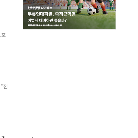
보호
 "전