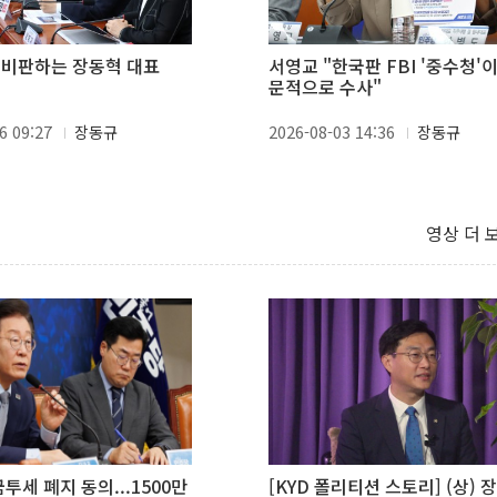
 비판하는 장동혁 대표
서영교 "한국판 FBI '중수청'이
문적으로 수사"
6 09:27
장동규
2026-08-03 14:36
장동규
영상 더 
투세 폐지 동의...1500만
[KYD 폴리티션 스토리] (상) 