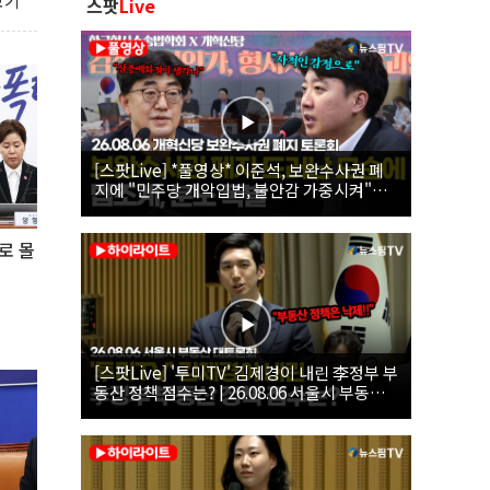
보기
스팟
Live
[스팟Live] *풀영상* 이준석, 보완수사권 폐
지에 "민주당 개악입법, 불안감 가중시켜"｜
26.08.06 개혁신당 보완수사권 폐지 토론회
로 몰
[스팟Live] '투미TV' 김제경이 내린 李정부 부
동산 정책 점수는? | 26.08.06 서울시 부동산
대토론회