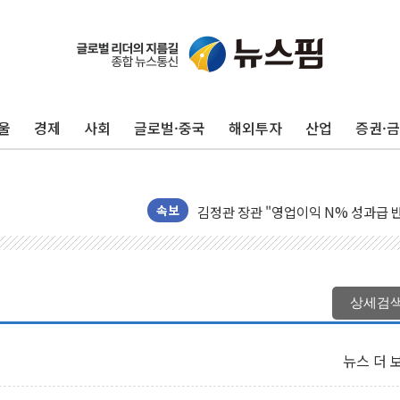
울
경제
사회
글로벌·중국
해외투자
산업
증권·
리투아니아 국방 "러, 우크라 드론으로
구광모, 내주 실리콘밸리서 젠슨 황 
뉴욕증시 개장 전 특징주...모더나
김정관 장관 "영업이익 N% 성과급
속보
뉴욕증시 프리뷰, 미 주가선물 AI주
청와대, 북한 단거리 탄도미사일 발사
금값 7주 만에 최고…美 고용 둔화·
상세검
[인도증시] 중동 긴장 완화에 실적 호
러, 1인칭시점 드론으로 우크라 민간
뉴스 더 
[베트남 증시] 지수 하락 속 'DGC
'월가의 황제' 다이먼 "금융시장 레