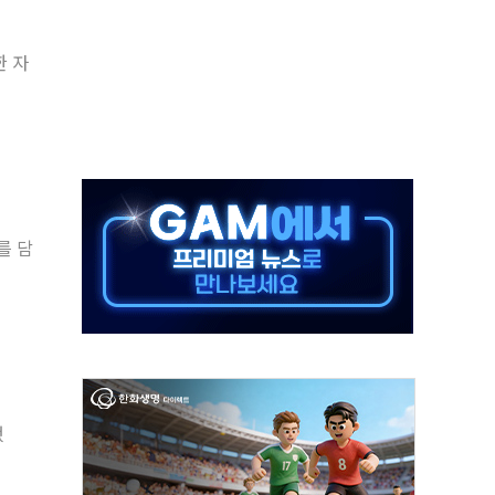
대응 1단계 진압 중
한 자
야, 경쟁상대 中과 비교해야"
하는 '선봉'의 대민 봉사
미사일 1발 발사… 올해 10번째·42일 만 도발
 새 안보 위기… 반군·마약카르텔이 습득해 전투 활용
어선 구조
무해한 표면 부식 물질"
를 담
분만에 진화...외국인 노동자 숨져
즌2
했