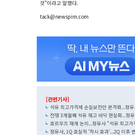
것"이라고 말했다.
tack@newspim.com
[관련기사]
석유 최고가격제 손실보전안 본격화...정유
전쟁 3개월째 석유 재고 바닥 현실화...정유
호르무즈 재개 논의...정유사 "석유 최고가
정유사, 1Q 호실적 '착시 효과'...2Q 이후