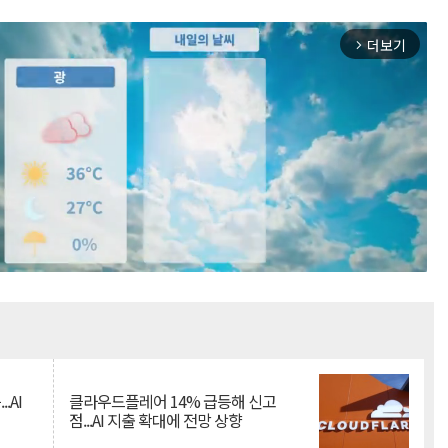
더보기
arrow_forward_ios
Mute
.AI
클라우드플레어 14% 급등해 신고
점...AI 지출 확대에 전망 상향