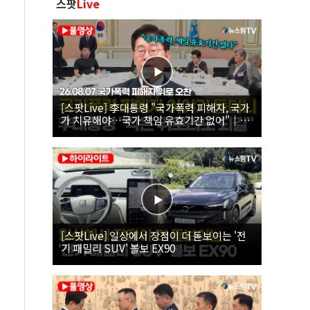
스팟
Live
[스팟Live] 李대통령 "국가폭력 피해자, 국가
가 치유해야…국가 책임 유효기간 없어"｜
26.08.07 국가폭력 피해자 위로 오찬
[스팟Live] 일상에서 장점이 더 돋보이는 '전
기 패밀리 SUV' 볼보 EX90