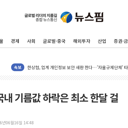
울
경제
사회
글로벌·중국
해외투자
산업
증권·
10월 보완수사권 폐지·공소청 출범…피해자들 '범죄 사각
민주, 오늘 제주·인천 경선 결과 발표...'김민석 재역전 vs
한상협, 업계 개인정보 보안 새판 짠다…'자율규제단체' 
뉴욕증시, 고용 쇼크에 금리 인상 우려 후퇴…S&P500 
속보
트럼프, 쿡 연준 이사 해임 재추진…"26일까지 의혹 소명"
유럽증시, 美 고용 예상 밖 부진에 연준 금리 인상 가능성 
미 연준 매파 기세 꺾이나…고용 감소에 9월 동결 전망 우
"국내 기름값 하락은 최소 한달 걸
[종합] 이슬람 수니파 3국, '공동방위협정' 체결… 이스라
트럼프, 백신·자폐증 행정명령 검토…"이르면 다음 주"
美 항소법원, 백악관 무도회장 공사 중단 명령…트럼프 제
26년06월16일 14:48
이란 핵심 원유 수출항 '하르그섬', 최근 1주일 이상 '올스