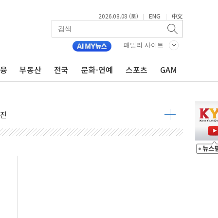
2026.08.08 (토)
ENG
中文
|
|
패밀리 사이트
금융
부동산
전국
문화·연예
스포츠
GAM
지대' 우려
 정청래 격차 확대'
타진
최고치
 요구
낮아지며 상승… STOXX 600 지수는 나흘 연속 최고치
세
엘·이란 위협에 맞설 자체 억지력 강화
동
톱'… 美 해상봉쇄 영향