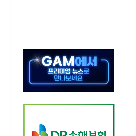
각
체주 '활짝'
스닥 선물 1%대 상승
상 기대 후퇴
·태양광주↑ VS 트레이드데스크·웬디스↓
 끝까지 찾겠다"