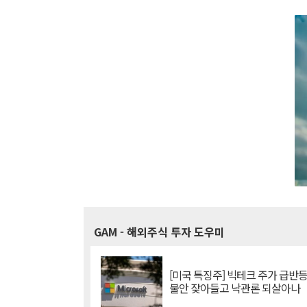
GAM
- 해외주식 투자 도우미
[미국 특징주] 빅테크 주가 급반등..
불안 잦아들고 낙관론 되살아나