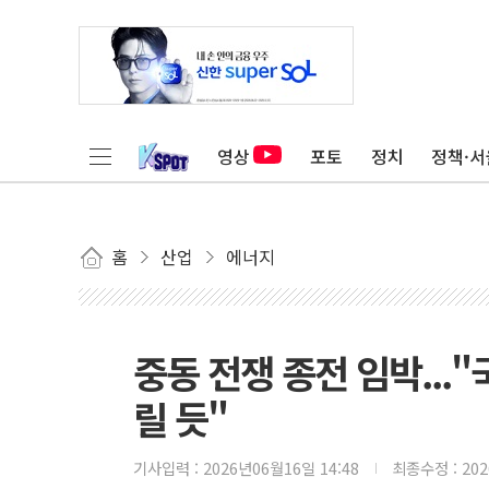
영상
포토
정치
정책·서
홈
산업
에너지
중동 전쟁 종전 임박...
릴 듯"
기사입력 :
2026년06월16일 14:48
최종수정 :
20