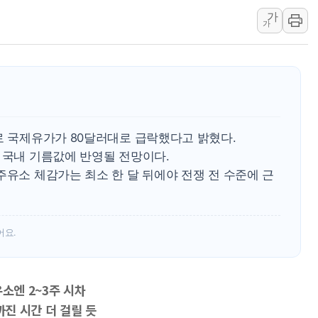
가
美 고용 쇼크에 엔화 장중 급등…시장은 "또 개입했나" 촉
가
[AI MY 뉴스] 뉴욕 반도체주 프리뷰...美 고용 쇼크에 반도
뉴욕증시 프리뷰, 美 고용 쇼크에 금리 인상 우려 후퇴…나
[종합] 美 7월 고용 2만3000명 감소 '쇼크'…9월 금리 인
[사진] 이슬람 수니파 3개국, 공동방위협정 체결
뉴욕증시 개장 전 특징주...아틀라시안·클라우드플레어
로 국제유가가 80달러대로 급락했다고 밝혔다.
보훈부, 미 DPAA와 MOU… "6·25 미군 실종자 7359명
 국내 기름값에 반영될 전망이다.
트럼프 "금리 내려야"…파월 때와 달리 워시엔 톤 낮춰
주유소 체감가는 최소 한 달 뒤에야 전쟁 전 수준에 근
특정 정치인 측근 포항시 정책특보 내정설...포항시 '시끌'
어요.
소엔 2~3주 시차
까진 시간 더 걸릴 듯