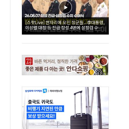
[스팟Live] 한자리에 모인 장군들...李대통령,
이상렬 대장 등 진급 장성 4명에 삼정검 수치
직접 수여｜26.08.07 장성 진급·삼정검 수치
수여식