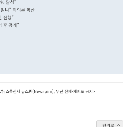
5% 달성"
 얻나" 회의론 확산
안 진행"
명 후 공개"
뉴스통신사 뉴스핌(Newspim), 무단 전재-재배포 금지>
맨위로