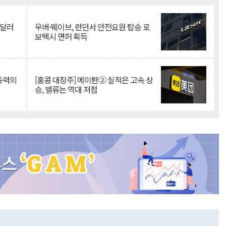
억달러
우버·웨이브, 런던서 안전요원 탑승 로
보택시 면허 획득
 동력의
[홍콩 대장주] 메이퇀② 실적은 고속 상
승, 밸류는 역대 저점