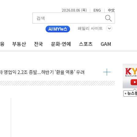
2026.08.06 (목)
ENG
中文
|
|
코스피 4%↓…매도 사이드카 발동
락인 효과, '모임주' 이자 기여도 일반 2배
패밀리 사이트
부산 돼지국밥짬뽕' 2주간 전국 한시 판매
금융
부동산
전국
문화·연예
스포츠
GAM
ADT캡스, 매장 운영·보안 통합관리 앱 출시
최초 클라우드 보안인증 획득
 영업익 2.2조 증발...하반기 '환율 역풍' 우려
 해남 태양광발전 '첫삽'…남동발전, 재생에너지 '앞장'
내년 상반기부터 본격화
 의혹' 축구협회 압수수색
 차세대 AI 메모리 기술력 과시
염에 고단열 인테리어 관심 급증"
당' 챙긴 경찰관 2명 송치
강찬 대표, 자사주 매수
기 최대 실적에 13%대 급등