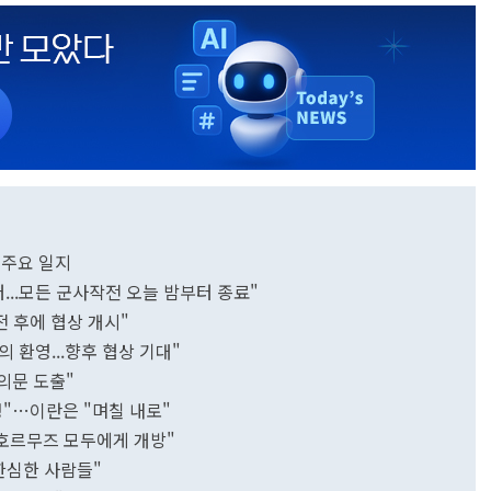
 주요 일지
터...모든 군사작전 오늘 밤부터 종료"
전 후에 협상 개시"
의 환영...향후 협상 기대"
의문 도출"
정"…이란은 "며칠 내로"
…호르무즈 모두에게 개방"
한심한 사람들"