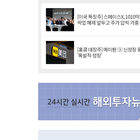
[미국 특징주] 스페이스X, 1010
락업 해제 앞두고 주가 압박 가중
[홍콩 대장주] 메이퇀 ③ 신성장
'폭발적 성장'