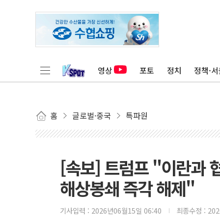
영상
포토
정치
정책·서
홈
글로벌·중국
특파원
[속보] 트럼프 "이란과 
해상봉쇄 즉각 해제"
기사입력 :
2026년06월15일 06:40
최종수정 :
20