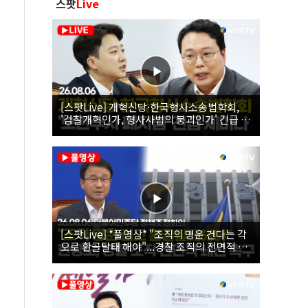
스팟
Live
[스팟Live] 개혁신당·한국형사소송법학회,
'검찰개혁인가, 형사사법의 붕괴인가' 긴급 세
미나｜26.08.06
[스팟Live] *풀영상* "조직의 명운 건다는 각
오로 환골탈태 해야"...경찰 조직의 전면적 쇄
신 촉구한 한병도 | 26.08.06 더불어민주당 정
책조정회의