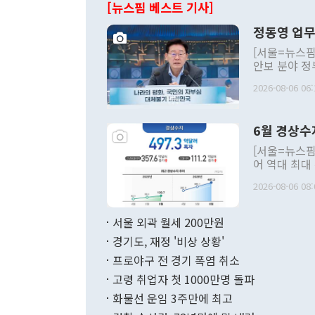
[뉴스핌 베스트 기사]
정동영 업무
[서울=뉴스핌
안보 분야 정
평화공존 발전
2026-08-06 06:
발언 중에는 
언한 것이 있
령은 공개적으
6월 경상수
주의적 희망에
관의 대북 정
[서울=뉴스핌
관 부처 장관
어 역대 최대
관의 무리한 
출 호조로 월
다. [정동영 통일부 장관이 지난달 23일 오후 서울 종로구 정부서울청사에
2026-08-06 08:
료=한국은행] 한국은행이 6일 발표한 '2026년 6월 국제수지(잠정)'에
서 취임 1주년 
면 지난 6월
부 장관 권한
1000만달러
서울 외곽 월세 200만원
발전 구상'을
이에 따라 올
적 갈등 해결
경기도, 재정 '비상 상황'
했다. 경상수
결과 혐오의 
9000만달러
프로야구 전 경기 폭염 취소
년간의 CVI
지 기준 상품
고령 취업자 첫 1000만명 돌파
무너졌다고도 
며 월간 기준
현실을 바꾸는
달러로 38.
화물선 운임 3주만에 최고
를 평화 체제
196.9% 급