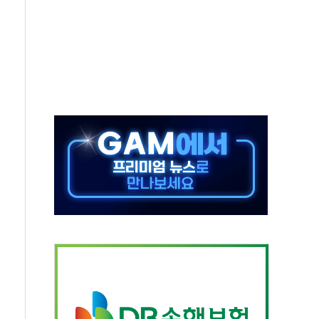
로 확대…신규 항공사 진입길 열려
.7% '생활파킹통장' 출시
우는 트럼프...당내선 "안 먹힌다" 균열
첫 '국제보훈컨퍼런스'… 한미동맹 상징성 부각
철도 전력망 구축 계약
 부적절 발언 논란 사과…"재발 방지 모든 조치"