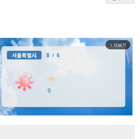
더보기
arrow_forward_ios
Mute