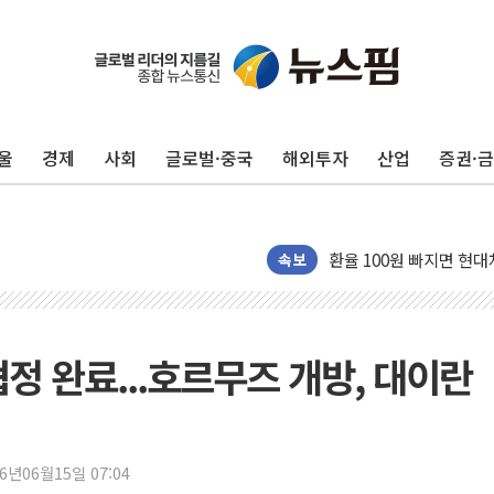
반도체 대형주 급락에 
카카오뱅크 '모임통장'의 
더본코리아 홍콩반점, '
울
경제
사회
글로벌·중국
해외투자
산업
증권·
LGU+, 국내 IDaaS 
환율 100원 빠지면 현대차
국내 최대 400MW 규모
속보
카카오, 'AI 수익화' 
경찰, '홍명보 감독 선임
삼성전자, FMS 2026서
협정 완료...호르무즈 개방, 대이란
LX하우시스 "역대급 폭
일 안 하고 '초과근무 수
토마토시스템 조길주·이
26년06월15일 07:04
[특징주] 고려아연, 상반