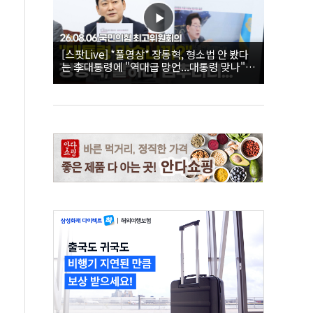
[스팟Live] *풀영상* 장동혁, 형소법 안 봤다
는 李대통령에 "역대급 망언...대통령 맞나"｜
26.08.06 국민의힘 최고위원회의