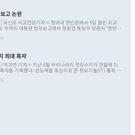
보고 논란
] 유신모 외교전문기자 = 청와대 영빈관에서 5일 열린 외교·
부 부처의 대통령 업무보고에서 정동영 통일부 장관의 '한반도
 구상'과 업무보고 발언이 논란을 빚고 있다. 이날 정 장관의
10
정부 내 조율을 거치지 않은 사안을 정책으로 추진하겠다고 공
는가 하면 사실 관계에 맞지 않은 설명도 있었다. 이재명 대통
로 신중을 기해 달라고 경고했고, 조현 외교부 장관은 '이상
지 최대 흑자
 근거한 비현실적 구상'이라는 비판을 내놨다. 그동안 정 장
책 관련 발언이 물의를 빚은 적은 여러 번 있지만 대통령과 유
] 박가연 기자 = 지난 6월 우리나라의 경상수지가 전월에 이
이 공개적으로 부정적 입장을 표명한 것은 이례적이다. 정 장
 흑자를 기록했다. 반도체를 중심으로 한 정보기술(IT) 품목 수
대북 접근법과 월권을 제어해야 한다는 목소리도 높아지고 있
간 상품수출이 처음으로 1000억달러를 넘어선 영향이다. [자
00
 따르
기자간담회를 하고 있다. [사진=통일부] 2026.07.23 ◆통일
 경상수지는 497억3000만달러 흑자로 집계됐다. 전월(386억
 넘어선 주장 정 장관은 이날 업무보고에서 '한반도 평화공존
)에 이어 두 달 연속 월간 기준 역대 최대 기록을 갈아치웠다.
 설명하면서 이재명 정부 2년차 핵심 과제로 상호 존중·평화
해 상반기 누적 경상수지 흑자는 1910억1000만달러를 기록
·핵 없는 한반도 등 3대 기본 방향을 제시했다. 정 장관은 "대
지 흑자를 견인한 것은 상품수지다. 6월 상품수지는 478억
언어는 멈춰야 한다"면서 주적 용어 대체를 주장했다. 지난 25
 흑자를 기록하며 전월에 이어 역대 최대를 다시 썼다. 국제수
D(완전하고 검증가능하며 되돌릴 수 없는 비핵화) 구도는 이미
수출은 1123억7000만달러로 전년 동월 대비 84.5% 증가하
했다. 또 "현 시점에서 흘러간 선(先)비핵화만 되뇌는 것은
 처음으로 1000억달러를 넘어섰다. 상품수입은 644억8000만
 데 힘이 되지 않는다"고 주장했다. 정 장관은 또 "정전 체제
6% 늘었다. 통관 기준으로는 반도체 수출이 전년 동월 대비
로 바꾸는 논의에 착수하겠다"면서 "북·미 정상회담 견인과
증했고 컴퓨터·주변기기(SSD)는 282.7% 증가했다. IT 품목