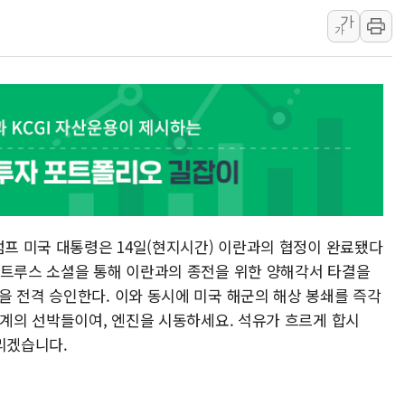
가
한·체코 항공편 주10회
가
SBI저축은행, 최고 연 7
美중간선거 '색깔론' 덧씌
보훈부, 내년 워싱턴서 
가온전선, 싱가포르 도시
정점식, '부산 돌려차기'
럼프 미국 대통령은 14일(현지시간) 이란과의 협정이 완료됐다
 트루스 소셜을 통해 이란과의 종전을 위한 양해각서 타결을
을 전격 승인한다. 이와 동시에 미국 해군의 해상 봉쇄를 즉각
세계의 선박들이여, 엔진을 시동하세요. 석유가 흐르게 합시
리겠습니다.