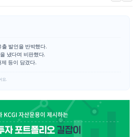
양주 섬유염색공장서 화재 1명 중상…
김정관 산업부 장관 "주 52시간 손봐
해군 1함대 창설 80주년…지역과 함께
[3보] 북, 원산서 동해로 단거리 탄도
우크라 드론 전술, 중남미 콜롬비아에
유출 발언을 반박했다.
동해해경, 독도 해상서 부유물 감긴 
을 냈다며 비판했다.
주한미군 "오산기지 누출, 백린 아닌 
제 등이 담겼다.
구미 폐염산처리업체서 불 2시간30여
해군과 함께하는 '불금전파, 송정' 시
어요.
강원도 폭염특보 11일째…온열질환·가