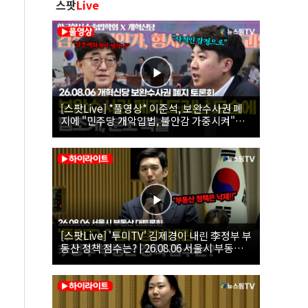
스팟
Live
[스팟Live] *풀영상* 이준석, 보완수사권 폐
지에 "민주당 개악입법, 불안감 가중시켜"｜
26.08.06 개혁신당 보완수사권 폐지 토론회
[스팟Live] '투미TV' 김제경이 내린 李정부 부
동산 정책 점수는? | 26.08.06 서울시 부동산
대토론회