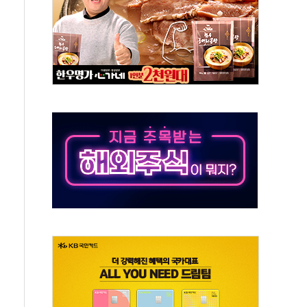
대응 1단계 진압 중
야, 경쟁상대 中과 비교해야"
하는 '선봉'의 대민 봉사
미사일 1발 발사… 올해 10번째·42일 만 도발
 새 안보 위기… 반군·마약카르텔이 습득해 전투 활용
어선 구조
무해한 표면 부식 물질"
분만에 진화...외국인 노동자 숨져
즌2
축 피해 최소화 '총력 대응'