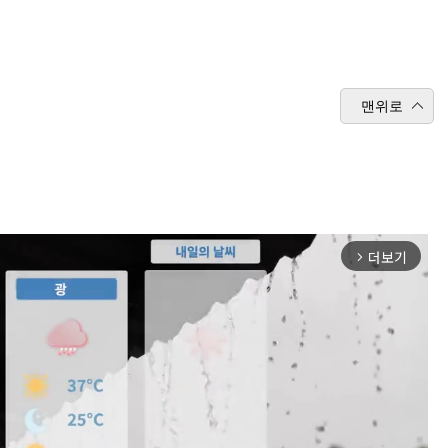
맨위로
더보기
arrow_forward_ios