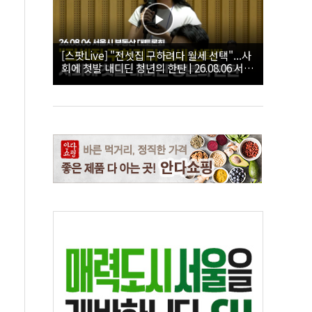
[스팟Live] "전셋집 구하려다 월세 선택"...사
회에 첫발 내디딘 청년의 한탄 | 26.08.06 서울
시 부동산 대토론회