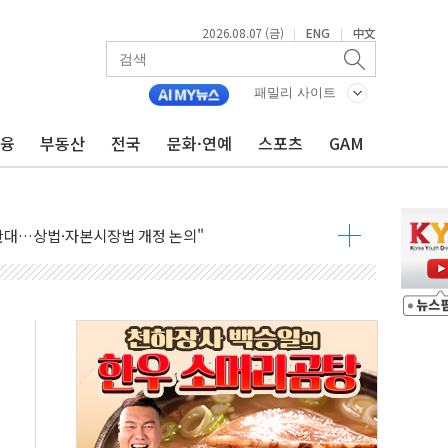
2026.08.07 (금)
ENG
中文
|
|
패밀리 사이트
금융
부동산
전국
문화·연예
스포츠
GAM
재회…로봇·AI 데이터센터·모빌리티 구체화
·아이온큐·도어대시↑ VS 샌디스크·피그마·앱러빈↓
 반대…상법·자본시장법 개정 논의"
 차익실현 속 혼조세...웨스턴디지털·샌디스크↓
에 긴급 안보 점검회의
호르무즈 재개방 기대에 강세
조까지, 상승...호실적 보고 기업 상승세 뚜렷
인 '사파리' 공격… 시민들 공포감 극대화 전략
' 임시 주총 기대감에 홀로 상한가…마진 잔액은 사상 최고
버리지 위험수위…숨은 차입이 더 큰 변수"