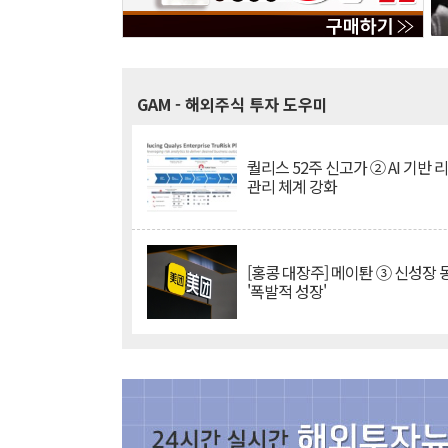
GAM
- 해외주식 투자 도우미
퀄리스 52주 신고가 ② AI 기반 
관리 체계 강화
[홍콩 대장주] 메이퇀 ③ 신성장
'폭발적 성장'