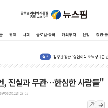
울
경제
사회
글로벌·중국
해외투자
산업
증권·
구광모, 내주 실리콘밸리서 젠슨 황 
뉴욕증시 개장 전 특징주...모더나
김정관 장관 "영업이익 N% 성과급
속보
뉴욕증시 프리뷰, 미 주가선물 AI주
청와대, 북한 단거리 탄도미사일 발사
금값 7주 만에 최고…美 고용 둔화·
언, 진실과 무관…한심한 사람들"
[인도증시] 중동 긴장 완화에 실적 호
러, 1인칭시점 드론으로 우크라 민간
26년06월12일 23:05
[베트남 증시] 지수 하락 속 'DGC
'월가의 황제' 다이먼 "금융시장 레
가
가