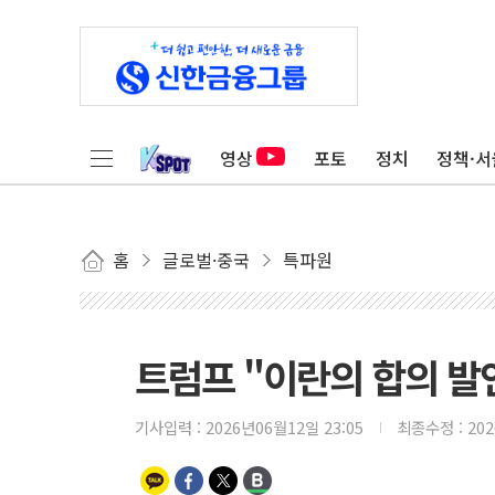
영상
포토
정치
정책·서
홈
글로벌·중국
특파원
트럼프 "이란의 합의 발
기사입력 :
2026년06월12일 23:05
최종수정 :
20