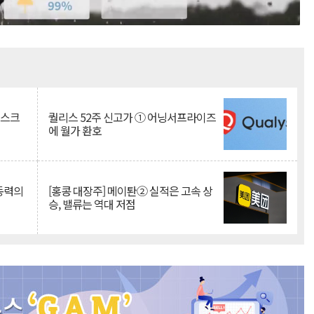
Mute
리스크
퀄리스 52주 신고가 ① 어닝서프라이즈
에 월가 환호
 동력의
[홍콩 대장주] 메이퇀② 실적은 고속 상
승, 밸류는 역대 저점