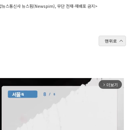
뉴스통신사 뉴스핌(Newspim), 무단 전재-재배포 금지>
맨위로
더보기
arrow_forward_ios