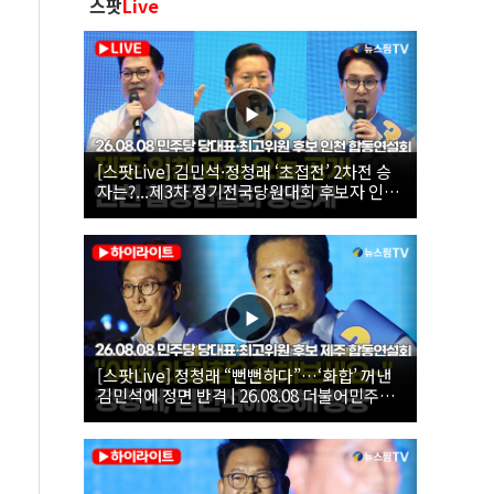
스팟
Live
[스팟Live] 김민석·정청래 ‘초접전’ 2차전 승
자는?...제3차 정기전국당원대회 후보자 인천
합동연설회 생중계 | 26.08.08
[스팟Live] 정청래 “뻔뻔하다”…‘화합’ 꺼낸
김민석에 정면 반격 | 26.08.08 더불어민주당
당대표·최고위원 후보 제주 합동연설회