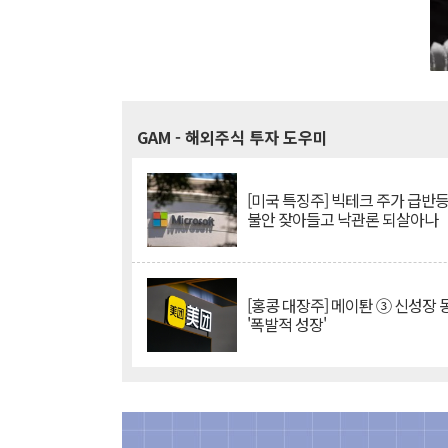
GAM
- 해외주식 투자 도우미
[미국 특징주] 빅테크 주가 급반등..
불안 잦아들고 낙관론 되살아나
[홍콩 대장주] 메이퇀 ③ 신성장
'폭발적 성장'