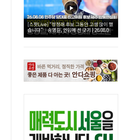
[스팟Live] “정청래 후보 그동안 고생 많이 했
습니다”…송영길, 연임에 선 긋기 | 26.08.08
더불어민주당 당대표·최고위원 후보 제주 합
동연설회