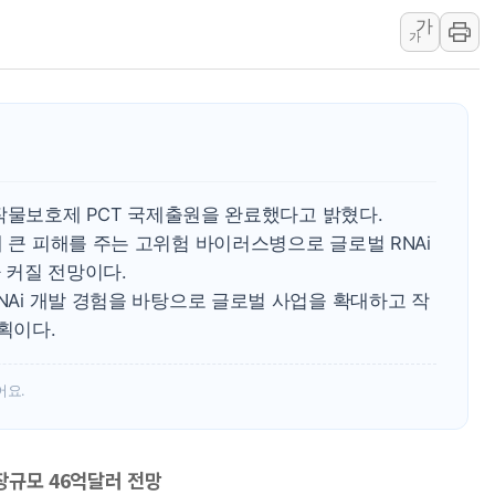
가
中 전방위 아파트 부양
가
인제 용대리 계곡서 수
동해시, 11~14일 '
강원 중·남부 동해안 
청양 밭에서 일하던 9
폭염에 車 운전면허 기
i 작물보호제 PCT 국제출원을 완료했다고 밝혔다.
에 큰 피해를 주는 고위험 바이러스병으로 글로벌 RNAi
 커질 전망이다.
RNAi 개발 경험을 바탕으로 글로벌 사업을 확대하고 작
획이다.
어요.
장규모 46억달러 전망