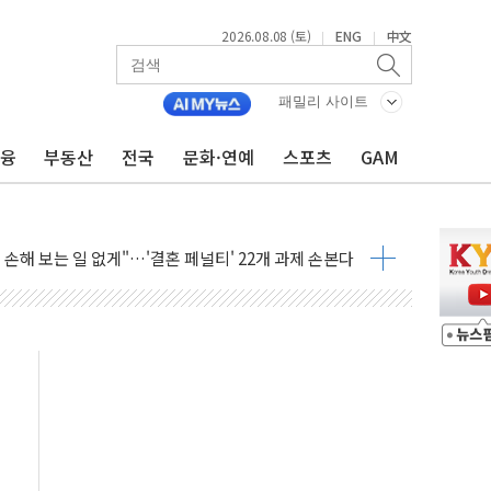
2026.08.08 (토)
ENG
中文
|
|
(8.10~8.14)
만지작…공습 한계·탄약 부족 현실화
패밀리 사이트
 최대 50㎜ 폭우…강원 동해안 강한 비 어어져
금융
부동산
전국
문화·연예
스포츠
GAM
…60대 환경미화원 수거차에 치여 사망
흉기 난동…60대 남성 2명 숨져
손해 보는 일 없게"…'결혼 페널티' 22개 과제 손본다
서 모터보트 전복…1명 사망·1명 실종
자 기림의 날 참석..."국제적 시민 연대로 목소리 내야"
질 중 실종 60대 나흘만에 숨진 채 발견
 흉기 살해 10대 아들 체포
 '뻔뻔' 받아친 정청래…제주 연설서 신경전 고조
재검토 지시…與 "적극 환영"·野 "졸속 국정"
주의보…10일까지 최대 3.5m 높은 물결
사망 23명…정부, 비상대응기구 가동