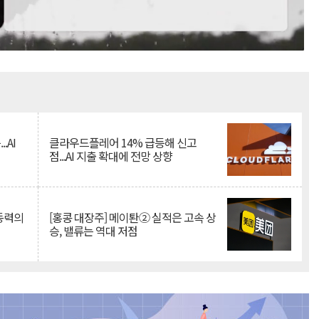
Mute
.AI
클라우드플레어 14% 급등해 신고
점...AI 지출 확대에 전망 상향
 동력의
[홍콩 대장주] 메이퇀② 실적은 고속 상
승, 밸류는 역대 저점