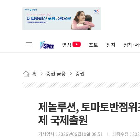
영상
포토
정치
정책·서
홈
증권·금융
증권
제놀루션, 토마토반점위조
제 국제출원
기사입력 :
2026년06월10일 08:51
최종수정 :
20