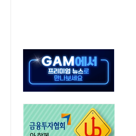
, 수도 베이징도 부동산 규제 철폐
위 상승으로 피서객 7명 고립…전원 구조
별똥별 멍' 운영…페르세우스 유성우 관측
시간당 50mm 이상 폭우…호우경보 발효
0대 숨져…온열질환 여부 조사
능시험 오전 집중 편성…체감온도 38도 넘으면 중단