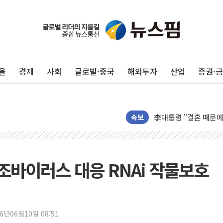
이번주 국내 주요 금융일정
美, 이란전 출구전략 
강릉·동해·삼척 시간당
울
경제
사회
글로벌·중국
해외투자
산업
증권·
폐기물 수거하다 참변
서울 중랑구 주택가서 
李대통령 "결혼 때문에 
여수 오동도 인근 해상
속보
추미애, '위안부' 피해
인천 선재도 갯벌서 해루
인천서 말다툼 중 어머니
바이러스 대응 RNAi 작물보호
'화합' 꺼낸 김민석에
李대통령, ISA 개편 
동해중부 전 해상 풍랑
26년06월10일 08:51
연일 폭염에 온열질환 