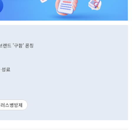
랜드 '구함' 론칭
록
사 성료
이러스병방제