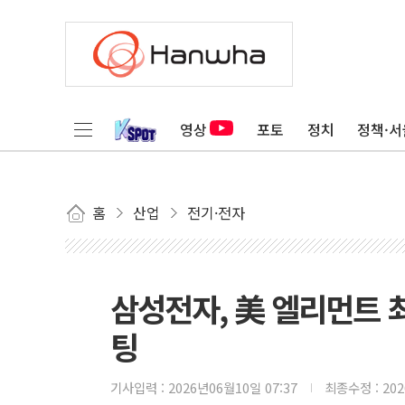
영상
포토
정치
정책·서
홈
산업
전기·전자
삼성전자, 美 엘리먼트
팅
기사입력 :
2026년06월10일 07:37
최종수정 :
20