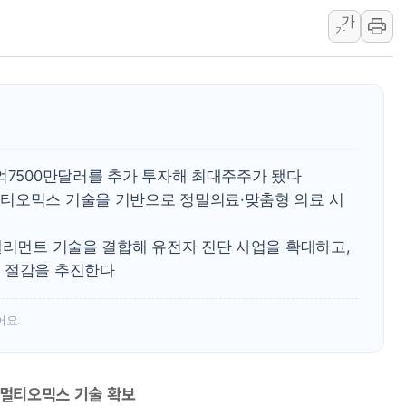
가
동해해경, 독도 해상서 부유물 감긴 
가
주한미군 "오산기지 누출, 백린 아닌 
구미 폐염산처리업체서 불 2시간30여
해군과 함께하는 '불금전파, 송정' 시
강원도 폭염특보 11일째…온열질환·가
[코인 시황] 비트코인, ETF 자금 
억7500만달러를 추가 투자해 최대주주가 됐다
티오믹스 기술을 기반으로 정밀의료·맞춤형 의료 시
엘리먼트 기술을 결합해 유전자 진단 사업을 확대하고,
 절감을 추진한다
어요.
·멀티오믹스 기술 확보