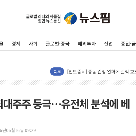
뉴욕증시 개장 전 특징주...모더나
김정관 장관 "영업이익 N% 성과급
뉴욕증시 프리뷰, 미 주가선물 AI주
울
경제
사회
글로벌·중국
해외투자
산업
증권·
청와대, 북한 단거리 탄도미사일 발사
금값 7주 만에 최고…美 고용 둔화·
[인도증시] 중동 긴장 완화에 실적 호
러, 1인칭시점 드론으로 우크라 민간
속보
[베트남 증시] 지수 하락 속 'DGC
'월가의 황제' 다이먼 "금융시장 레
양주 섬유염색공장서 화재 1명 중상…
 최대주주 등극…유전체 분석에 베
김정관 산업부 장관 "주 52시간 손봐
해군 1함대 창설 80주년…지역과 함께
[3보] 북, 원산서 동해로 단거리 탄도
26년06월16일 09:29
우크라 드론 전술, 중남미 콜롬비아에