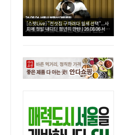
[스팟Live] "전셋집 구하려다 월세 선택"...사
회에 첫발 내디딘 청년의 한탄 | 26.08.06 서울
시 부동산 대토론회