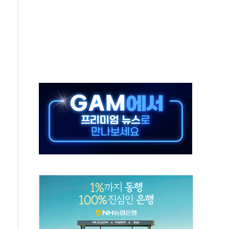
어선 구조
무해한 표면 부식 물질"
분만에 진화...외국인 노동자 숨져
즌2
축 피해 최소화 '총력 대응'
유입에도 박스권…美 암호화폐 법안 처리 여부도 변수