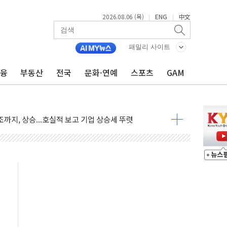
2026.08.06 (목)
ENG
中文
|
|
·아이온큐·도어대시↑ VS 샌디스크·피그마·앱러빈↓
 반대…상법·자본시장법 개정 논의"
패밀리 사이트
 차익실현 속 혼조세...웨스턴디지털·샌디스크↓
금융
부동산
전국
문화·연예
스포츠
GAM
에 긴급 안보 점검회의
호르무즈 재개방 기대에 강세
조까지, 상승...호실적 보고 기업 상승세 뚜렷
인 '사파리' 공격… 시민들 공포감 극대화 전략
' 임시 주총 기대감에 홀로 상한가…마진 잔액은 사상 최고
버리지 위험수위…숨은 차입이 더 큰 변수"
대응 1단계 진압 중
야, 경쟁상대 中과 비교해야"
하는 '선봉'의 대민 봉사
미사일 1발 발사… 올해 10번째·42일 만 도발
 새 안보 위기… 반군·마약카르텔이 습득해 전투 활용