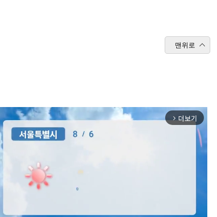
맨위로
더보기
arrow_forward_ios