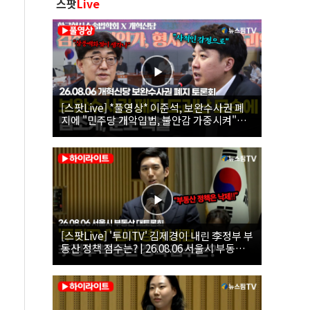
스팟
Live
[스팟Live] *풀영상* 이준석, 보완수사권 폐
지에 "민주당 개악입법, 불안감 가중시켜"｜
26.08.06 개혁신당 보완수사권 폐지 토론회
[스팟Live] '투미TV' 김제경이 내린 李정부 부
동산 정책 점수는? | 26.08.06 서울시 부동산
대토론회