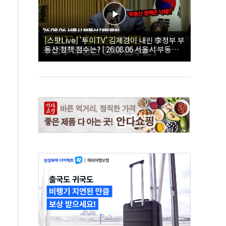
[스팟Live] '투미TV' 김제경이 내린 李정부 부
동산 정책 점수는? | 26.08.06 서울시 부동산
대토론회