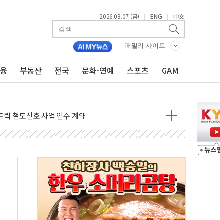
2026.08.07 (금)
ENG
中文
|
|
 AI 미션 챌린지' 성료
이의 날' 맞아 네이버와 대규모 프로모션
패밀리 사이트
 지휘 아래 동시 공격 임박…에너지·항만 표적"
금융
부동산
전국
문화·연예
스포츠
GAM
한 외국인 QR결제 서비스 확장 나선다
에이치바이오, 휴믹 흡수합병 완료"
트릭 철도신호 사업 인수 계약
 208명…누적 사망자 23명·가축 83만마리 폐사
와 손잡고 퀵커머스 확대
 유입…프리마켓 대형주 소폭 반등
'TACO' 조롱 "쇼외교...더 이상 필요 없다"
뚜기몰 대잔치' …경품·할인 혜택 풍성
숨 고르기…매출 16% 늘고 영업이익은 제자리
, '직잭뷰티 페스타'…최대 91% 할인
천공항서 '팔도음식대전'