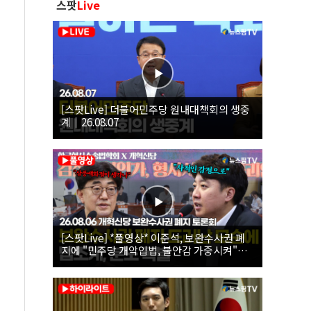
스팟
Live
[스팟Live] 더불어민주당 원내대책회의 생중
계｜26.08.07
[스팟Live] *풀영상* 이준석, 보완수사권 폐
지에 "민주당 개악입법, 불안감 가중시켜"｜
26.08.06 개혁신당 보완수사권 폐지 토론회