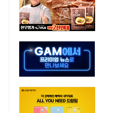
계층 위해 53억원 상당 통큰 기부
 제조업 '생계형 적합업종' 재지정...5년 더 보호
하에도 추가 완화 불확실성에 1.2% 하락 마감
] 李, 오늘 부동산 2차 회의 外
 된 '트래블카드'…휴가철 넘어 장기 고객 묶는다
 브랜드 모델 발탁… 부산 광안서 약국 팝업스토어 운영