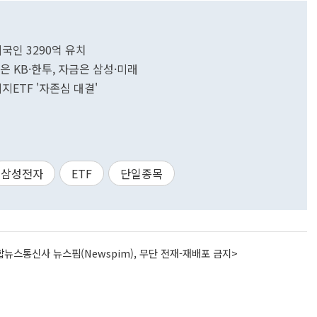
국인 3290억 유치
 KB·한투, 자금은 삼성·미래
지ETF '자존심 대결'
삼성전자
ETF
단일종목
뉴스통신사 뉴스핌(Newspim), 무단 전재-재배포 금지>