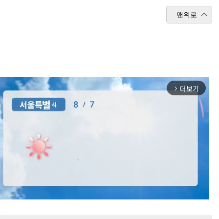
맨위로
더보기
arrow_forward_ios