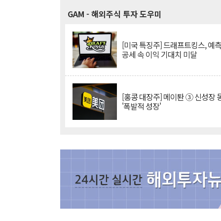
GAM
- 해외주식 투자 도우미
[미국 특징주] 드래프트킹스, 예
공세 속 이익 기대치 미달
[홍콩 대장주] 메이퇀 ③ 신성장
'폭발적 성장'