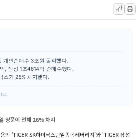
가
애경산업, 서울시 취약
가
중기부, 떡국·떡볶이떡
[브라질증시] 금리 인
[뉴스핌 이 시각 PICK
카드사 고객 유입 창구
제나벨, 배우 공승연
 개인순매수 3조원 돌파했다.
억, 삼성 1조4614억 순매수했다.
닉스가 26% 차지했다.
어요.
 상품이 전체 26% 차지
의 'TIGER SK하이닉스단일종목레버리지'와 'TIGER 삼성