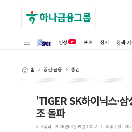
영상
포토
정치
정책·서
홈
증권·금융
증권
'TIGER SK하이닉스·
조 돌파
기사입력 :
2026년06월09일 13:22
최종수정 :
20