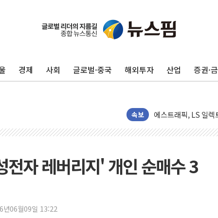
새온, '자율주행자동차
오에스피, '세계 고양
사우디 "북·남서 이란
울
경제
사회
글로벌·중국
해외투자
산업
증권·
GLN인터내셔널, 방
에이치시티 "에이치엔
에스트래픽, LS 일렉
폭염에 하루 온열질환자
속보
세븐일레븐, 쿠팡이츠
[특징주] 저가 매수
이란 협상단장, 트럼프 
삼성전자 레버리지' 개인 순매수 3
오뚜기, '2026 오
네이버, AI 투자로 
카카오스타일 지그재그
26년06월09일 13:22
풀무원푸드앤컬처, 인