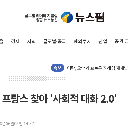
트럼프, '원정출산 시민권 차단' 
트럼프 "이란전 조만간 끝날 것"…
"세금 부담 덜자"…비거주 1주택자
세금 부담 커진 고가 1주택자…맞
울
경제
사회
글로벌·중국
해외투자
산업
증권·
현대리바트, 원가 개선으로 실적 방
[금/유가] 이란의 호르무즈 해협 통
뉴욕증시, 유가·금리 부담에 하락…
이란, 오만과 호르무즈 해협 재개방 
속보
[민주 당권주자 일정] 송영길·정청래
李대통령, 오늘 부동산 정책 점검 
[오늘의 정치일정] 8월 7일(금)
프랑스 찾아 '사회적 대화 2.0'
[오늘의 국회일정] 상임위·세미나·기
이란, 美·이스라엘 선박 호르무즈 
유럽증시, 견조한 실적 소화하며 대부
26년06월08일 14:57
리투아니아 국방 "러, 우크라 드론