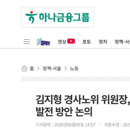
영상
포토
정치
정책·서
홈
정책·서울
노동
김지형 경사노위 위원장, 
발전 방안 논의
기사입력 :
2026년06월08일 14:57
최종수정 :
20