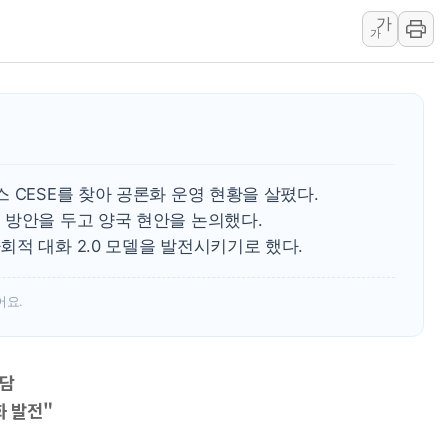
가
구광모, 내주 실리콘밸리서 젠슨 황
가
뉴욕증시 개장 전 특징주...모더
김정관 장관 "영업이익 N% 성과
뉴욕증시 프리뷰, 미 주가선물 AI
청와대, 북한 단거리 탄도미사일 발
 CESE를 찾아 공론화 운영 현황을 살폈다.
 방안을 두고 양국 현안을 논의했다.
적 대화 2.0 모델을 발전시키기로 했다.
어요.
면담
화 발전"