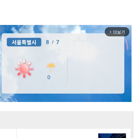
더보기
arrow_forward_ios
Mute