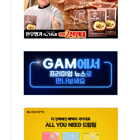
 재회…로봇·AI 데이터센터·모빌리티 구체화
나·아이온큐·도어대시↑ VS 샌디스크·피그마·앱러빈↓
급 반대…상법·자본시장법 개정 논의"
주 차익실현 속 혼조세...웨스턴디지털·샌디스크↓
사에 긴급 안보 점검회의