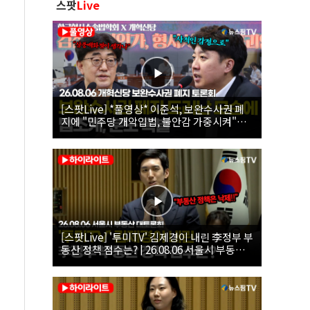
스팟
Live
[스팟Live] *풀영상* 이준석, 보완수사권 폐
지에 "민주당 개악입법, 불안감 가중시켜"｜
26.08.06 개혁신당 보완수사권 폐지 토론회
[스팟Live] '투미TV' 김제경이 내린 李정부 부
동산 정책 점수는? | 26.08.06 서울시 부동산
대토론회