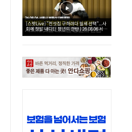
[스팟Live] "전셋집 구하려다 월세 선택"...사
회에 첫발 내디딘 청년의 한탄 | 26.08.06 서울
시 부동산 대토론회