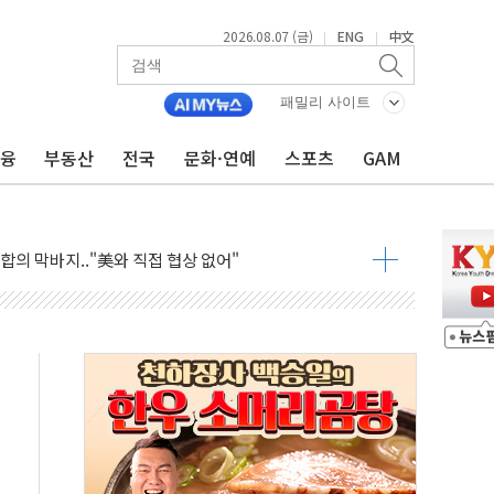
행정명령 서명…출생시민권 제한 재시동
2026.08.07 (금)
ENG
中文
|
|
군수품 부족설 일축 "막대한 무기 보유"
 귀환 조짐에 전월세시장 '긴장'
패밀리 사이트
교환·재매수·다운사이징 '저울질'
금융
부동산
전국
문화·연예
스포츠
GAM
어…다음 과제는 '외형 확대'
항 제한 검토에 유가 3% 급등…금값 보합
다우 5거래일 랠리 '마침표'
합의 막바지.."美와 직접 협상 없어"
·김민석 후보 - 8월 7일
2차 회의…주택 공급 대책 막바지 조율할 듯
자회견·주요 정당 - 8월 7일
통항 제한 추진…美 "통행 막을 권한 없어"
분 상승… "2분기 기업 순이익 21% 증가" 전망
으로 나토 회원국 공격 검토… 거짓 깃발 작전"