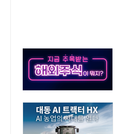
것"
지대' 우려
타진
청래 '격차 확대'
최고치
 요구
낮아지며 상승… STOXX 600 지수는 나흘 연속 최고치
세