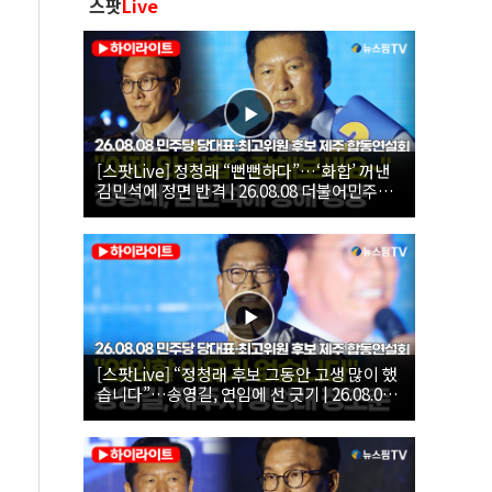
스팟
Live
[스팟Live] 정청래 “뻔뻔하다”…‘화합’ 꺼낸
김민석에 정면 반격 | 26.08.08 더불어민주당
당대표·최고위원 후보 제주 합동연설회
[스팟Live] “정청래 후보 그동안 고생 많이 했
습니다”…송영길, 연임에 선 긋기 | 26.08.08
더불어민주당 당대표·최고위원 후보 제주 합
동연설회