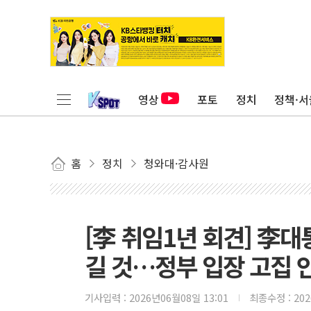
영상
포토
정치
정책·서
홈
정치
청와대·감사원
[李 취임1년 회견] 李대
길 것…정부 입장 고집 안
기사입력 :
2026년06월08일 13:01
최종수정 :
20