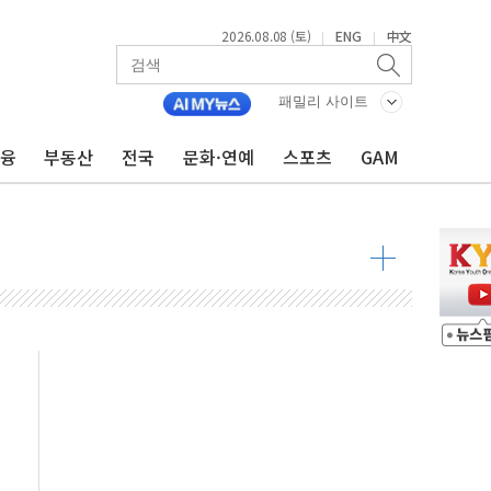
2026.08.08 (토)
ENG
中文
|
|
패밀리 사이트
금융
부동산
전국
문화·연예
스포츠
GAM
 물결
동
 구조
관측
 발효
8도 넘으면 중단
해소될 듯