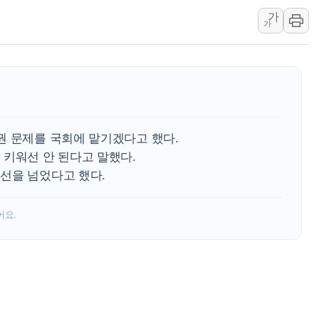
주말 무더위·열대야 지속…내륙 곳곳 소나기
가
가
오세훈 "용산공원 주택 검토, 민주당 스스로 원칙 뒤집는 
충북 주말 무더위 지속…청주·진천 35도, 곳곳 소나기
10월 보완수사권 폐지·공소청 출범…피해자들 '범죄 사각
한상협, 업계 개인정보 보안 새판 짠다…'자율규제단체' 
민주당, 오늘 제주·인천 경선 발표...김민석 '재역전' vs 정
권 문제를 국회에 맡기겠다고 했다.
뉴욕증시, 고용 쇼크에 금리 인상 우려 후퇴…S&P500 
 키워선 안 된다고 말했다.
트럼프, 쿡 연준 이사 해임 재추진…"26일까지 의혹 소명"
선을 넘었다고 했다.
유럽증시, 美 고용 예상 밖 부진에 연준 금리 인상 가능성 
미 연준 매파 기세 꺾이나…고용 감소에 9월 동결 전망 우
어요.