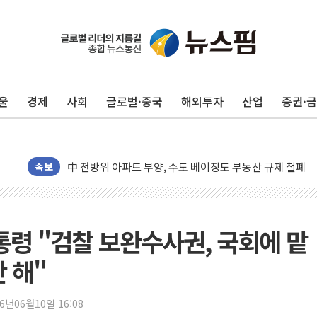
울
경제
사회
글로벌·중국
해외투자
산업
증권·
동해중부 전 해상 풍랑주의보…10일까지 최대 3.5m 높은
연일 폭염에 온열질환 사망 23명…정부, 비상대응기구 가
中 전방위 아파트 부양, 수도 베이징도 부동산 규제 철폐
속보
인제 용대리 계곡서 수위 상승으로 피서객 7명 고립…전원
동해시, 11~14일 '별똥별 멍' 운영…페르세우스 유성우 
강원 중·남부 동해안 시간당 50mm 이상 폭우…호우경보
통령 "검찰 보완수사권, 국회에 맡
청양 밭에서 일하던 90대 숨져…온열질환 여부 조사
 해"
폭염에 車 운전면허 기능시험 오전 집중 편성…체감온도 3
李대통령, 'ISA·주가누르기 방지법' 전면 재검토 지시
26년06월10일 16:08
'호우 특보' 경북 울진 시간당 20~30mm 강한 비...가뭄 