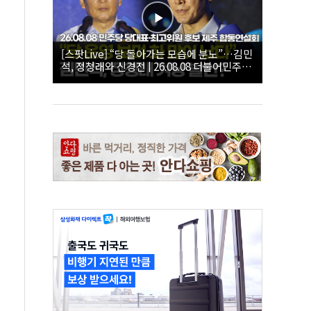
[스팟Live] “당 돌아가는 모습에 분노”…김민
석, 정청래와 신경전 | 26.08.08 더불어민주당
당대표·최고위원 후보 제주 합동연설회