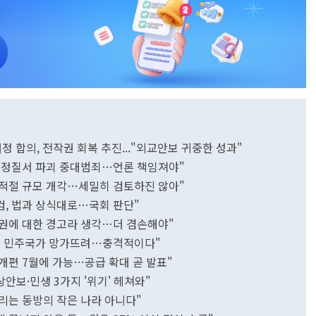
정 합의, 전작권 회복 추진..."외교안보 귀중한 성과"
, 헌정질서 파괴 중대범죄…언론 책임져야"
에 적절 규모 개각…세밀히 검토하진 않아"
검, 법과 상식대로…국회 판단"
 정권에 대한 경고라 생각…더 겸손해야"
 모범 민주국가 망가뜨려…충격적이다"
 개편 7월에 가능…공급 확대 곧 발표"
상안보·민생 3가지 '위기' 헤쳐와"
들리는 동방의 작은 나라 아니다"