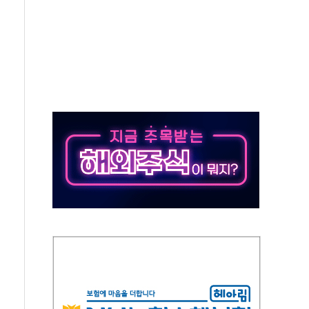
 수시 통화…독립성 논란 재점화
 절정…주말 주춤 후 다시 불볕더위
 AIDC 수익성 기대"
하는 정책은 무용…성역 없는 국정 개선 집행"
와 농촌 창업기업 15곳 키운다
년 전략적 제휴…HBM 특허 분쟁 종결
 도구 아닌 동료"…현업 중심 AX 가속
가는 청년들…실제 수요에 맞게 정책 정비"
中 미국 신장 제재에 '강경 맞 보복' 대미 드론 수출 통제· 기업 제재