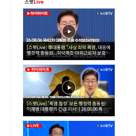
스팟
Live
[스팟Live] 李대통령 "사상 최악 폭염, 대응에
행정력 총동원...취약계층·야외근로자 보호에
힘써야"｜26.08.06 제42차 대통령 주재 수석
보좌관회의
[스팟Live] '폭염 절정' 모든 행정력 총동원!
이재명 대통령의 긴급 지시! | 26.08.06 폭염•
가뭄 대처상황 점검회의