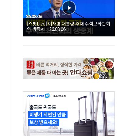
[스팟Live] 이재명 대통령 주재 수석보좌관회
의 생중계｜26.08.06