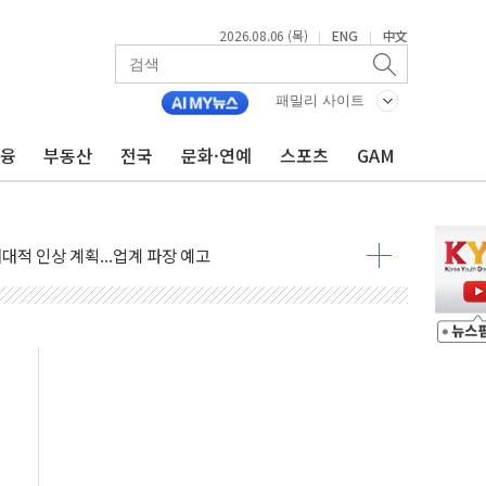
2026.08.06 (목)
ENG
中文
|
|
패밀리 사이트
금융
부동산
전국
문화·연예
스포츠
GAM
↑…상승폭 커졌지만 고가주택 밀집된 강남·서초 둔화
압변압기 첫 공급...국가 전력망에 첫 입성
대대적 인상 계획...업계 파장 예고
업익 14.2% 감소…"온라인 사업으로 성장"
 투표' 요구...친청계 응집력 '희석' 전략 통할까
현대 테라타워 구리갈매' 공급
…'매출 절반' 실리콘 반등에 하반기 기대
치 프레임에 졸속 추진…'잼데믹' 안보까지 몰고 와"
재개해야 여론조사 51.9%…그것이 국민의 뜻"
규모의 AI 데이터센터 건설 추진
층 안부에 AI 활용…이주노동자 폭염 방치, 국격 훼손"