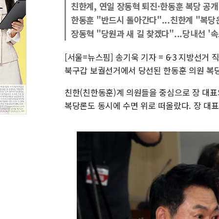
친한계, 연일 장동혁 퇴진·한동훈 복당 공개
한동훈 "반드시 돌아간다"...친한계 "복당
장동혁 "당원과 새 길 찾겠다"...당내선 '
[서울=뉴스핌] 송기욱 기자 = 6·3 지방선
북구갑 보궐선거에서 당선된 한동훈 의원 복당
친한(친한동훈)계 의원들을 중심으로 장 대표
복당론도 동시에 수면 위로 떠올랐다. 장 대표