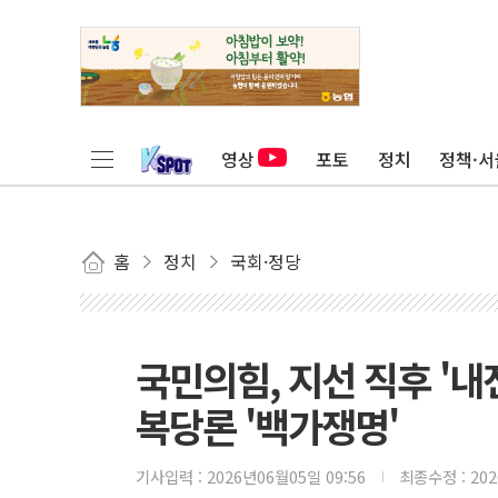
영상
포토
정치
정책·서
홈
정치
국회·정당
국민의힘, 지선 직후 '내
복당론 '백가쟁명'
기사입력 :
2026년06월05일 09:56
최종수정 :
20