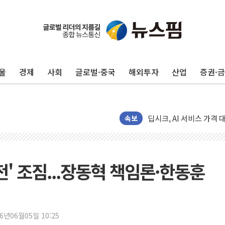
울
경제
사회
글로벌·중국
해외투자
산업
증권·
서울 아파트값 0.26%
효성중공업, 덴마크에 초고
딥시크, AI 서비스 가격 
CJ프레시웨이, 2분기 영
속보
초박빙 경선에 친명계 '추가
구리시 입주업종 확대…'
KCC, 실적은 주춤했지만
전' 조짐...장동혁 책임론·한동훈
정점식 "사관학교 통합 정
장동혁 "李대통령 재판 
日, 아키타에 일본 최대 
26년06월05일 10:25
[종합] 李대통령 "취약계