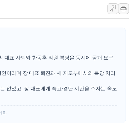
가
트럼프, 워시 연준의장과
가
'40도 극한 폭염' 내일
[컨콜] LG유플러스, "파주
李대통령 "국민 체감 못 
현대백화점그룹, 농식품부
삼성전자, 넷리스트와 5
혁 대표 사퇴와 한동훈 의원 복당을 동시에 공개 요구
한국앤컴퍼니그룹, "AI는
李대통령 "취약계층 돼 
원인이라며 장 대표 퇴진과 새 지도부에서의 복당 처리
는 없었고, 장 대표에게 숙고·결단 시간을 주자는 속도
어요.