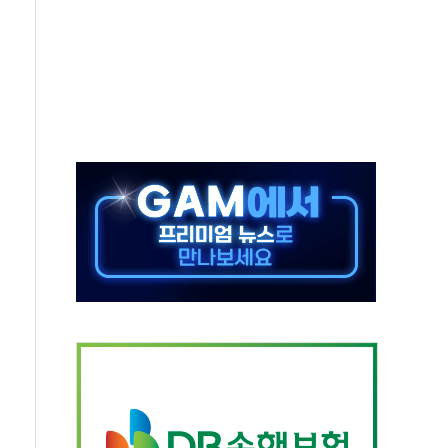
 3년 더...중기부, '피터팬 증후군' 완화 나선다
흑자 전환·LFP 공급 본격화에 15%대 급등
8월 7일]