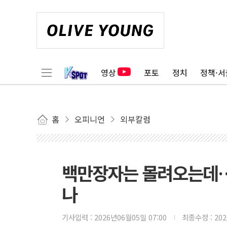
영상
포토
정치
정책·서
홈
오피니언
외부칼럼
백만장자는 몰려오는데…
나
기사입력 :
2026년06월05일 07:00
최종수정 :
20