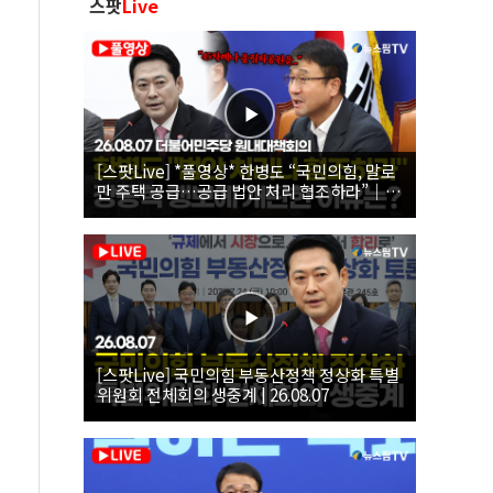
스팟
Live
[스팟Live] *풀영상* 한병도 “국민의힘, 말로
만 주택 공급…공급 법안 처리 협조하라”｜
26.08.07 더불어민주당 원내대책회의
[스팟Live] 국민의힘 부동산정책 정상화 특별
위원회 전체회의 생중계 | 26.08.07