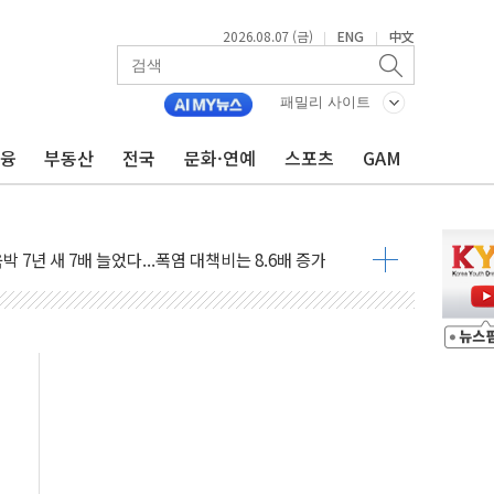
尹 관저 이전 감사 무마' 유병호 감사위원 구속 기소
2026.08.07 (금)
ENG
中文
|
|
…내년 AI 팩토리 매출 본격화
환시 개입...4월 말 '56조원' 사상 최대
패밀리 사이트
단, 스타트업 지원 프로그램 성료
기 혐의' 차가원 대표 구속 송치
금융
부동산
전국
문화·연예
스포츠
GAM
책임' 임성근 전 사단장 항소심도 징역 3년 선고
텔 살인' 50대 남성 구속 송치
박 7년 새 7배 늘었다...폭염 대책비는 8.6배 증가
한 여름"…구윤철, 쪽방촌 폭염 대응상황 점검
 '패싱'… 美, 유로화 팔아 엔화 부양 후 사후 통보만
'닥터 코퍼'가 말하는 경기 신호가 달라졌다
노선 재개...3년 2개월 만
모 美 전력 케이블 수주
 동반 강세…배터리3사 일제히 상승
 구로병원과 AI 정밀의료 협력