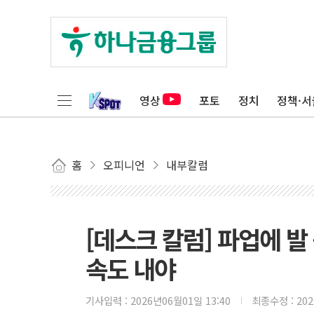
영상
포토
정치
정책·서
홈
오피니언
내부칼럼
[데스크 칼럼] 파업에 발 
속도 내야
기사입력 :
2026년06월01일 13:40
최종수정 :
20