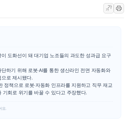
가
'호우 특보' 경북 울진
가
주말 무더위·열대야
오세훈 "용산공원 주
충북 주말 무더위 지
10월 보완수사권 폐
한상협, 업계 개인정
상이 도화선이 돼 대기업 노조들의 과도한 성과급 요구
민주당, 오늘 제주·인천
뉴욕증시, 고용 쇼크
단하기 위해 로봇·AI를 통한 생산라인 전면 자동화와
트럼프, 쿡 연준 이사
법으로 제시됐다.
감한 정책으로 로봇·자동화 인프라를 지원하고 직무 재교
 기회로 위기를 바꿀 수 있다고 주장했다.
어요.