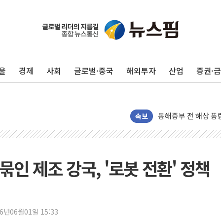
울
경제
사회
글로벌·중국
해외투자
산업
증권·
'화합' 꺼낸 김민석
李대통령, ISA 개편
동해중부 전 해상 풍
연일 폭염에 온열질환
속보
中 전방위 아파트 부
인제 용대리 계곡서 
동해시, 11~14일 
묶인 제조 강국, '로봇 전환' 정책
강원 중·남부 동해안
청양 밭에서 일하던 
폭염에 車 운전면허 
26년06월01일 15:33
李대통령, 'ISA·주