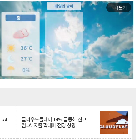
더보기
arrow_forward_ios
Mute
.AI
클라우드플레어 14% 급등해 신고
점...AI 지출 확대에 전망 상향