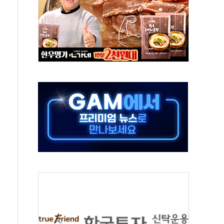
 시간당 20~30mm 강한 비...가뭄 해소될 듯
 지속…내륙 곳곳 소나기
택 검토, 민주당 스스로 원칙 뒤집는 것"
속…청주·진천 35도, 곳곳 소나기
지·공소청 출범…피해자들 '범죄 사각지대' 우려
보 보안 새판 짠다…'자율규제단체' 타진
 경선 발표...김민석 '재역전' vs 정청래 '격차 확대'
에 금리 인상 우려 후퇴…S&P500 최고치
 해임 재추진…"26일까지 의혹 소명" 요구