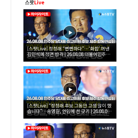
스팟
Live
[스팟Live] 정청래 “뻔뻔하다”…‘화합’ 꺼낸
김민석에 정면 반격 | 26.08.08 더불어민주당
당대표·최고위원 후보 제주 합동연설회
[스팟Live] “정청래 후보 그동안 고생 많이 했
습니다”…송영길, 연임에 선 긋기 | 26.08.08
더불어민주당 당대표·최고위원 후보 제주 합
동연설회