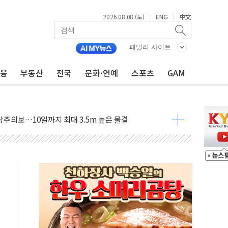
2026.08.08 (토)
ENG
中文
|
|
패밀리 사이트
금융
부동산
전국
문화·연예
스포츠
GAM
에 '뻔뻔' 받아친 정청래…제주 연설서 신경전 고조
 재검토 지시…與 "적극 환영"·野 "졸속 국정"
랑주의보…10일까지 최대 3.5m 높은 물결
 사망 23명…정부, 비상대응기구 가동
양, 수도 베이징도 부동산 규제 철폐
수위 상승으로 피서객 7명 고립…전원 구조
'별똥별 멍' 운영…페르세우스 유성우 관측
 시간당 50mm 이상 폭우…호우경보 발효
90대 숨져…온열질환 여부 조사
기능시험 오전 집중 편성…체감온도 38도 넘으면 중단
가누르기 방지법' 전면 재검토 지시