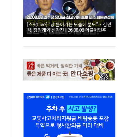
[스팟Live] “당 돌아가는 모습에 분노”…김민
석, 정청래와 신경전 | 26.08.08 더불어민주당
당대표·최고위원 후보 제주 합동연설회