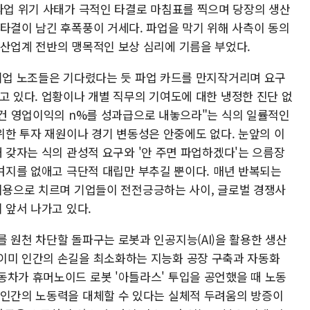
 파업 위기 사태가 극적인 타결로 마침표를 찍으며 당장의 생산
 타결이 남긴 후폭풍이 거세다. 파업을 막기 위해 사측이 동의
 산업계 전반의 맹목적인 보상 심리에 기름을 부었다.
기업 노조들은 기다렸다는 듯 파업 카드를 만지작거리며 요구
 있다. 업황이나 개별 직무의 기여도에 대한 냉정한 진단 없
조건 영업이익의 n%를 성과급으로 내놓으라"는 식의 일률적인
위한 투자 재원이나 경기 변동성은 안중에도 없다. 눈앞의 이
 갖자는 식의 관성적 요구와 '안 주면 파업하겠다'는 으름장
여지를 없애고 극단적 대립만 부추길 뿐이다. 매년 반복되는
비용으로 치르며 기업들이 전전긍긍하는 사이, 글로벌 경쟁사
 앞서 나가고 있다.
 원천 차단할 돌파구는 로봇과 인공지능(AI)을 활용한 생산
이미 인간의 손길을 최소화하는 지능화 공장 구축과 자동화
동차가 휴머노이드 로봇 '아틀라스' 투입을 공언했을 때 노동
 인간의 노동력을 대체할 수 있다는 실체적 두려움의 방증이