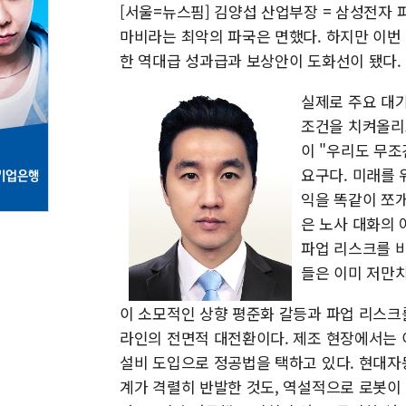
[서울=뉴스핌] 김양섭 산업부장 = 삼성전자
마비라는 최악의 파국은 면했다. 하지만 이번
한 역대급 성과급과 보상안이 도화선이 됐다.
실제로 주요 대
조건을 치켜올리고
이 "우리도 무
요구다. 미래를 
익을 똑같이 쪼개
은 노사 대화의 
파업 리스크를 
들은 이미 저만치
이 소모적인 상향 평준화 갈등과 파업 리스크를
라인의 전면적 대전환이다. 제조 현장에서는 
설비 도입으로 정공법을 택하고 있다. 현대자
계가 격렬히 반발한 것도, 역설적으로 로봇이