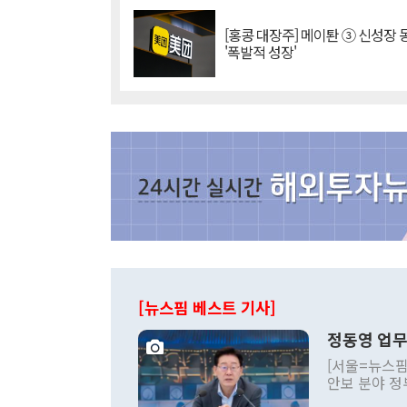
[홍콩 대장주] 메이퇀 ③ 신성장
'폭발적 성장'
[뉴스핌 베스트 기사]
정동영 업무
[서울=뉴스핌
안보 분야 정
평화공존 발전