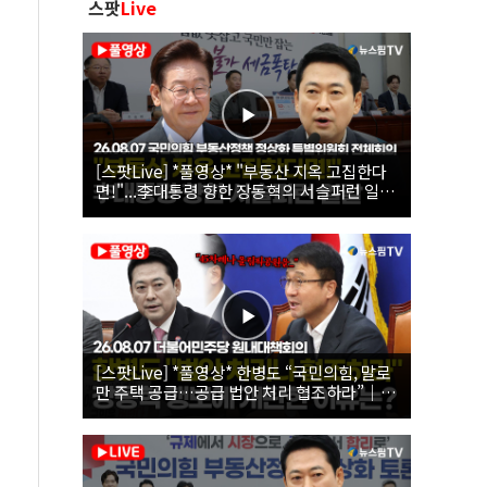
스팟
Live
[스팟Live] *풀영상* "부동산 지옥 고집한다
면!"...李대통령 향한 장동혁의 서슬퍼런 일갈
| 26.08.07 국민의힘 부동산정책 정상화 특별
위원회 전체회의
[스팟Live] *풀영상* 한병도 “국민의힘, 말로
만 주택 공급…공급 법안 처리 협조하라”｜
26.08.07 더불어민주당 원내대책회의