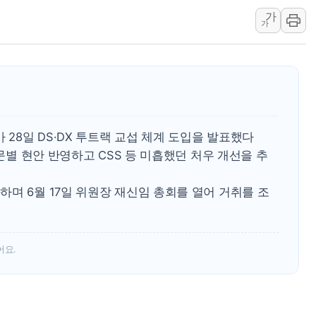
가
"최대 2시간 앞서 침수 예측"…건
가
유니슨 "국내생산세액공제·인증제
창호 교체하다 난간 무너져…대전서
장동혁 "규제와 대출 풀고 재개발
[속보] 종합특검, '尹 관저 이전 
AI에 승부 건 네이버…내년 AI 
8일 DS·DX 투트랙 교섭 체계 도입을 발표했다
부문별 현안 반영하고 CSS 등 미흡했던 처우 개선을 추
며 6월 17일 위원장 재신임 총회를 열어 거취를 조
어요.