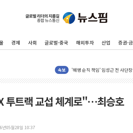
해군1함대 '창설 80주년' 기념식.
원주시, 첨단의료복합단지 지정 준
삼척시, 무건리 이끼폭포 생태탐방
울
경제
사회
글로벌·중국
해외투자
산업
증권·
전남광주 화정역 인근 도로 4중 
청도 문수리 야산서 산불 진화 중.
'해병 순직 책임' 임성근 전 사단장
헥토이노베이션, 상반기 매출 첫 2
속보
우리은행, 고창해상풍력에 4000억
NH농협은행, 모두투어 제휴 여행
민병덕 "오늘 67개 점포 영업 재
DX 투트랙 교섭 체계로"…최승호
하나금융이 쏘아 올린 CIFO, 
종합특검, '尹 관저 이전 감사 무마
코스피·코스닥 오전 동반 하락…내
26년05월28일 10:37
'입추'인데 연일 찜통더위…김성환