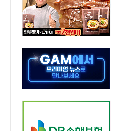
설연, AI 위험기상 기술 개발
도 개선 수혜 기대"
 50대 일용직 추락 사망
·재건축 촉진하는 것이 부동산 정상화"
감사 무마' 유병호 감사위원 구속 기소
팩토리 매출 본격화