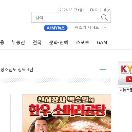
2026.08.07 (금)
ENG
中文
|
|
..지역축제 '불금전파, 송정'과 상생
비 본격화…'AI 데이터 기반 메디테크 혁신허브' 구상
패밀리 사이트
로 출입 통제
금융
부동산
전국
문화·연예
스포츠
GAM
추돌…1명 심정지·5명 부상
..진화헬기 3대 투입
 항소심도 징역 3년
000억원 돌파
 금융 지원
적금 완판
개...장바구니에 홈플러스 담아달라" 호소
금융지주 포용금융 조직개편 신호탄
' 유병호 구속 기소
린 종목이 두 배 넘어
 기후부 장관 "예측범위 벗어나도 즉시대응"