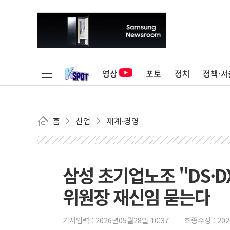
영상
포토
정치
정책·서
홈
산업
재계·경영
삼성 초기업노조 "DS·
위원장 재신임 묻는다
기사입력 :
2026년05월28일 10:37
최종수정 :
20