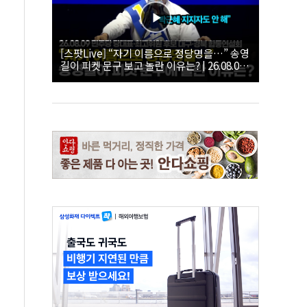
[스팟Live] “자기 이름으로 정당명을…” 송영
길이 피켓 문구 보고 놀란 이유는? | 26.08.09
더불어민주당 당대표·최고위원 후보 대구·경
북 합동연설회