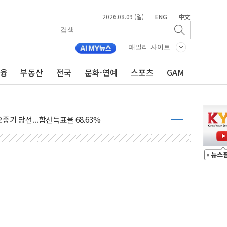
2026.08.09 (일)
ENG
中文
|
|
.'두천~하당'·'올미골교' 차량 통행 선제 제한
부 작업 중 근로자 1명 숨져
패밀리 사이트
철강 AI융합실증센터' 들어선다
금융
부동산
전국
문화·연예
스포츠
GAM
대 숨진 채 발견...경찰, 조사 중
.48%p 차 선두 유지...金 46.01% vs 鄭 44.53%
기 당선...합산득표율 68.63%
해 10대 구속…범행 후 반려견도 죽여
 정청래에 승리…金 48.54% vs 鄭 44.40%
경선 결과...김민석 48.54% 정청래 44.40%
발표...김민석 47.37% 정청래 45.71% 송영길 6.92%
발표...정청래 47.82% 김민석 46.35% 송영길 5.83%
발표...김민석 50.30% 정청래 41.94% 송영길 7.76%
객 400명 맞이…"마음 잇는 시간 되길"
 지급 확정되나…재상고 앞두고 막판 셈법