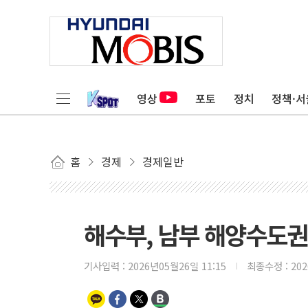
영상
포토
정치
정책·서
홈
경제
경제일반
해수부, 남부 해양수도권
기사입력 :
2026년05월26일 11:15
최종수정 :
20