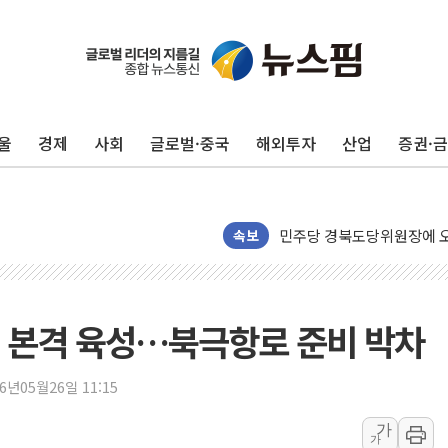
125mm 폭우 쏟아진 울진..
평택 진위면 공장서 탱크 내
포항 블루밸리 국가산단에 '
울
경제
사회
글로벌·중국
해외투자
산업
증권·
상주 낙동강 선착장 하류서 50
[종합] 김민석, 정청래에 누적 1
민주당 경북도당위원장에 오중
인천서 말다툼 중 어머니 살
속보
김민석, 강원·대구·경북 경선서
[속보] 민주, 강원·대구·경북 
[속보] 민주, 경북 경선 결과 
 본격 육성…북극항로 준비 박차
[속보] 민주, 대구 경선 결과 
[속보] 민주, 강원 경선 결과 
26년05월26일 11:15
정재헌 CEO, SKT 장기고
가
가
최태원, 노소영에 9440억