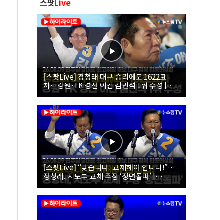
스팟
Live
[스팟Live] 정청래 대구 승리에도 1622표
차…강원·TK 경선 이긴 김민석 1위 수성 |
26.08.09 더불어민주당 당대표·최고위원 후
보 대구·경북 합동연설회
[스팟Live] “맞습니다! 교체해야 합니다!”…
정청래, 지도부 교체 주장 ‘정면돌파’ |
26.08.09 더불어민주당 당대표·최고위원 후
보 대구·경북 합동연설회