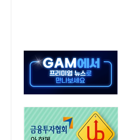
'행복상자' 전달
극기 거꾸로' 논란…이틀만에 철거
 예술·체육요원 최대 33% 감축
 역대 최대폭 감소한 9.4%↓…유통업계 양극화 심화
 특사'로 콜롬비아 대통령 취임식 참석
시간당 30mm 강한 비...호우 피해 없어