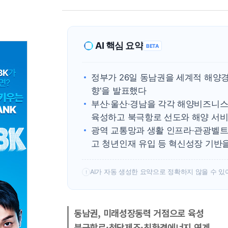
AI 핵심 요약
BETA
정부가 26일 동남권을 세계적 해양
향'을 발표했다
부산·울산·경남을 각각 해양비즈니스
육성하고 북극항로 선도와 해양 서
광역 교통망과 생활 인프라·관광벨트
고 청년인재 유입 등 혁신성장 기반
AI가 자동 생성한 요약으로 정확하지 않을 수 있
!
동남권, 미래성장동력 거점으로 육성
북극항로·첨단제조·친환경에너지 연계