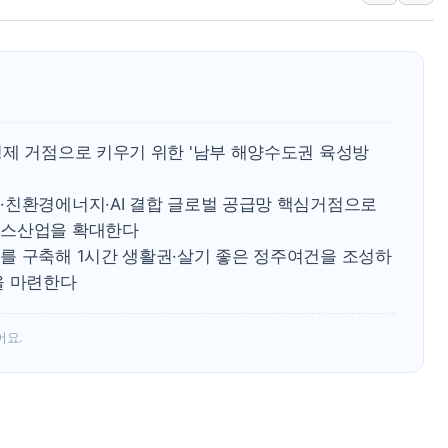
하나금융, 명동 소상공인에 
인천시 광복절 현수막 '태
병무청, 보충역 전면 손질…
홈플러스發 대형마트 판매,
윤준병·이해민 의원, '정부
경제 거점으로 키우기 위한 '남부 해양수도권 육성방
'호우·산사태 주의보' 울진 
·친환경에너지·AI 결합 글로벌 공급망 핵심거점으로
비스산업을 확대한다
를 구축해 1시간 생활권·살기 좋은 정주여건을 조성하
을 마련한다
어요.