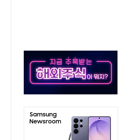
 반대…상법·자본시장법 개정 논의"
 차익실현 속 혼조세...웨스턴디지털·샌디스크↓
에 긴급 안보 점검회의
호르무즈 재개방 기대에 강세
조까지, 상승...호실적 보고 기업 상승세 뚜렷
인 '사파리' 공격… 시민들 공포감 극대화 전략
' 임시 주총 기대감에 홀로 상한가…마진 잔액은 사상 최고
버리지 위험수위…숨은 차입이 더 큰 변수"
대응 1단계 진압 중