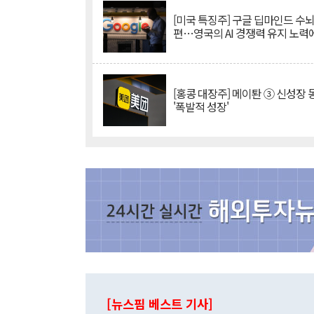
[미국 특징주] 구글 딥마인드 수
편…영국의 AI 경쟁력 유지 노력
[홍콩 대장주] 메이퇀 ③ 신성장
'폭발적 성장'
[뉴스핌 베스트 기사]