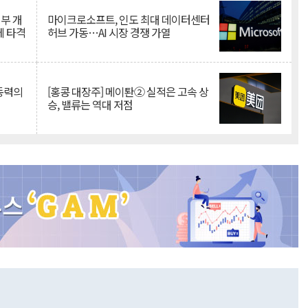
뇌부 개
마이크로소프트, 인도 최대 데이터센터
에 타격
허브 가동…AI 시장 경쟁 가열
 동력의
[홍콩 대장주] 메이퇀② 실적은 고속 상
승, 밸류는 역대 저점