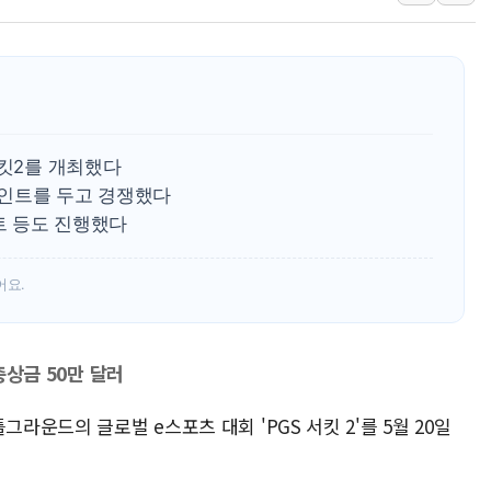
김정관 장관 "영업이익 N% 성과급
뉴욕증시 프리뷰, 미 주가선물 AI주
청와대, 북한 단거리 탄도미사일 발사
금값 7주 만에 최고…美 고용 둔화·
[인도증시] 중동 긴장 완화에 실적 호
서킷2를 개최했다
러, 1인칭시점 드론으로 우크라 민간
 포인트를 두고 경쟁했다
벤트 등도 진행했다
[베트남 증시] 지수 하락 속 'DGC
'월가의 황제' 다이먼 "금융시장 레
어요.
양주 섬유염색공장서 화재 1명 중상…
·총상금 50만 달러
그라운드의 글로벌 e스포츠 대회 'PGS 서킷 2'를 5월 20일