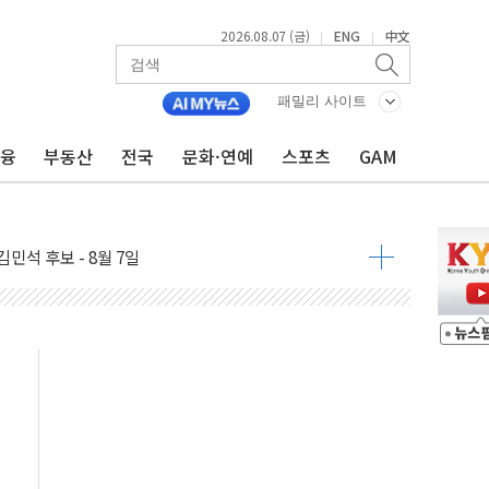
2026.08.07 (금)
ENG
中文
|
|
패밀리 사이트
금융
부동산
전국
문화·연예
스포츠
GAM
우 5거래일 랠리 '마침표'
의 막바지.."美와 직접 협상 없어"
민석 후보 - 8월 7일
차 회의…주택 공급 대책 막바지 조율할 듯
회견·주요 정당 - 8월 7일
 제한 추진…美 "통행 막을 권한 없어"
 상승… "2분기 기업 순이익 21% 증가" 전망
 나토 회원국 공격 검토… 거짓 깃발 작전"
재회…로봇·AI 데이터센터·모빌리티 구체화
·아이온큐·도어대시↑ VS 샌디스크·피그마·앱러빈↓