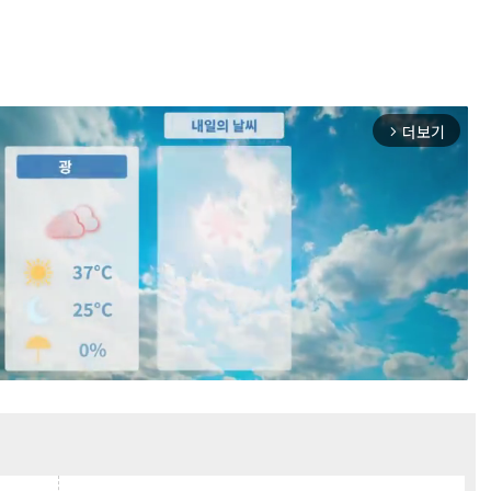
더보기
arrow_forward_ios
Mute