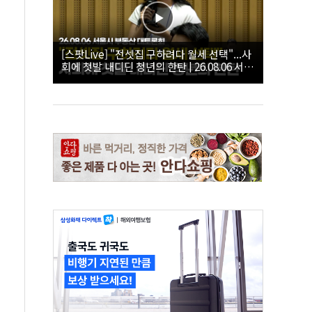
[스팟Live] "전셋집 구하려다 월세 선택"...사
회에 첫발 내디딘 청년의 한탄 | 26.08.06 서울
시 부동산 대토론회