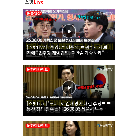
스팟
Live
[스팟Live] *풀영상* 이준석, 보완수사권 폐
지에 "민주당 개악입법, 불안감 가중시켜"｜
26.08.06 개혁신당 보완수사권 폐지 토론회
[스팟Live] '투미TV' 김제경이 내린 李정부 부
동산 정책 점수는? | 26.08.06 서울시 부동산
대토론회