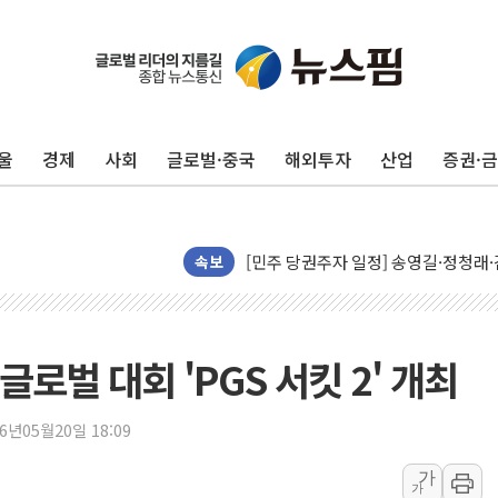
울
경제
사회
글로벌·중국
해외투자
산업
증권·
뉴욕증시, 유가·금리 부담에 하락…다
이란, 오만과 호르무즈 해협 재개방 합
[민주 당권주자 일정] 송영길·정청래·김
李대통령, 오늘 부동산 정책 점검 2
속보
[오늘의 정치일정] 8월 7일(금)
[오늘의 국회일정] 상임위·세미나·기자
이란, 美·이스라엘 선박 호르무즈 통항
로벌 대회 'PGS 서킷 2' 개최
유럽증시, 견조한 실적 소화하며 대부분
리투아니아 국방 "러, 우크라 드론으로
26년05월20일 18:09
구광모, 내주 실리콘밸리서 젠슨 황 
가
가
뉴욕증시 개장 전 특징주...모더나