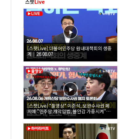
스팟
Live
[스팟Live] 더불어민주당 원내대책회의 생중
계｜26.08.07
[스팟Live] *풀영상* 이준석, 보완수사권 폐
지에 "민주당 개악입법, 불안감 가중시켜"｜
26.08.06 개혁신당 보완수사권 폐지 토론회