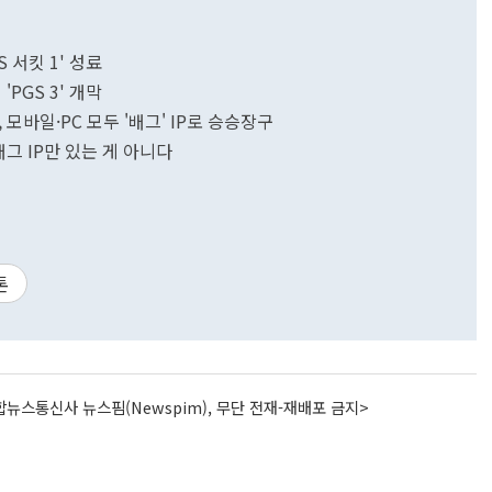
 서킷 1' 성료
PGS 3' 개막
 모바일·PC 모두 '배그' IP로 승승장구
그 IP만 있는 게 아니다
톤
뉴스통신사 뉴스핌(Newspim), 무단 전재-재배포 금지>