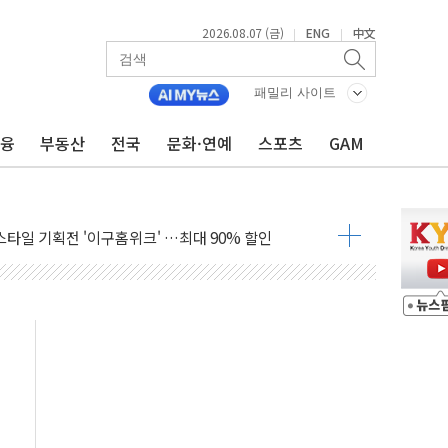
2026.08.07 (금)
ENG
中文
|
|
패밀리 사이트
금융
부동산
전국
문화·연예
스포츠
GAM
투자 재개·원가 안정화 '겹호재'" - 신한투자
 5대1 액면병합 의결
케 여행용품 '젯키즈' 오프라인 판매 확대
프스타일 기획전 '이구홈위크' …최대 90% 할인
동차 AI 미션 챌린지' 성료
고양이의 날' 맞아 네이버와 대규모 프로모션
이란 지휘 아래 동시 공격 임박…에너지·항만 표적"
방한 외국인 QR결제 서비스 확장 나선다
치엔에이치바이오, 휴믹 흡수합병 완료"
일렉트릭 철도신호 사업 인수 계약
환자 208명…누적 사망자 23명·가축 83만마리 폐사