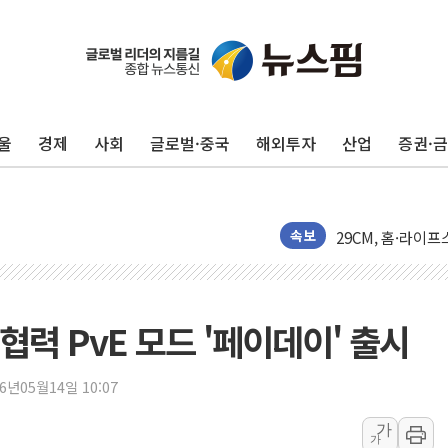
울
경제
사회
글로벌·중국
해외투자
산업
증권·
"유니셈, 메모리 
샤페론, 임시주총서
토박스코리아, 스토
29CM, 홈·라이
속보
새온, '자율주행자
오에스피, '세계 
사우디 "북·남서 
력 PvE 모드 '페이데이' 출시
GLN인터내셔널, 
에이치시티 "에이
26년05월14일 10:07
에스트래픽, LS 
가
가
폭염에 하루 온열질