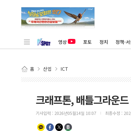
영상
포토
정치
정책·서
홈
산업
ICT
크래프톤, 배틀그라운드 협
기사입력 :
2026년05월14일 10:07
최종수정 :
20