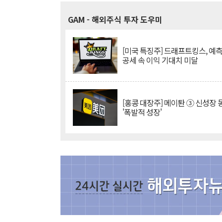
GAM
- 해외주식 투자 도우미
[미국 특징주] 드래프트킹스, 예
공세 속 이익 기대치 미달
[홍콩 대장주] 메이퇀 ③ 신성장
'폭발적 성장'