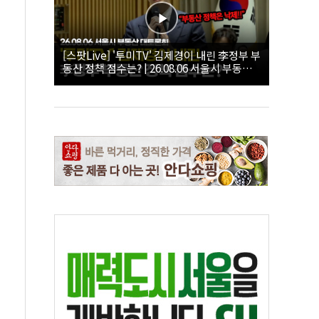
[스팟Live] '투미TV' 김제경이 내린 李정부 부
동산 정책 점수는? | 26.08.06 서울시 부동산
대토론회