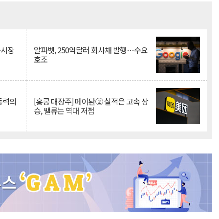
Mute
측시장
알파벳, 250억달러 회사채 발행…수요
호조
 동력의
[홍콩 대장주] 메이퇀② 실적은 고속 상
승, 밸류는 역대 저점