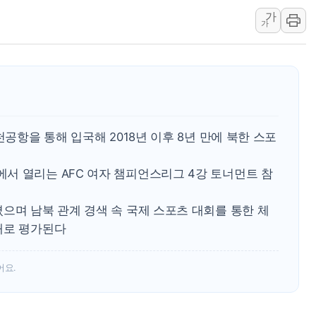
가
李대통령 "결혼 때문에 손해 
가
여수 오동도 인근 해상서 모
추미애, '위안부' 피해자 기림
인천 선재도 갯벌서 해루질 중
인천서 말다툼 중 어머니 흉기
'화합' 꺼낸 김민석에 '뻔뻔
천공항을 통해 입국해 2018년 이후 8년 만에 북한 스포
서 열리는 AFC 여자 챔피언스리그 4강 토너먼트 참
으며 남북 관계 경색 속 국제 스포츠 대회를 통한 체
대로 평가된다
어요.