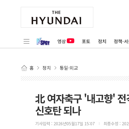
영상
포토
정치
정책·서
홈
정치
통일·외교
北 여자축구 '내고향' 
신호탄 되나
기사입력 :
2026년05월17일 15:07
최종수정 :
20