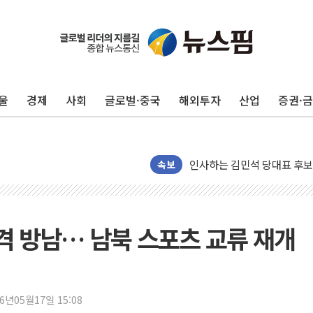
포항시 재난예산 40억 긴급 
울진·영덕 '호우특보'-포항 '
[종합] 김민석, 정청래에 '0.86
울
경제
사회
글로벌·중국
해외투자
산업
증권·
인천 합동연설회 나선 송영길
김민석, 2주차 제주·인천 경선서
인사하는 김민석 당대표 후보
속보
[속보] 민주, 제주·인천 경선 결
[속보] 민주, 인천 경선 결과 발
[속보] 민주, 제주 경선 결과 발
전격 방남… 남북 스포츠 교류 재개
이번주 국내 주요 금융일정(8.1
美, 이란전 출구전략 만지작
강릉·동해·삼척 시간당 최대 
폐기물 수거하다 참변…60대
26년05월17일 15:08
서울 중랑구 주택가서 흉기 난