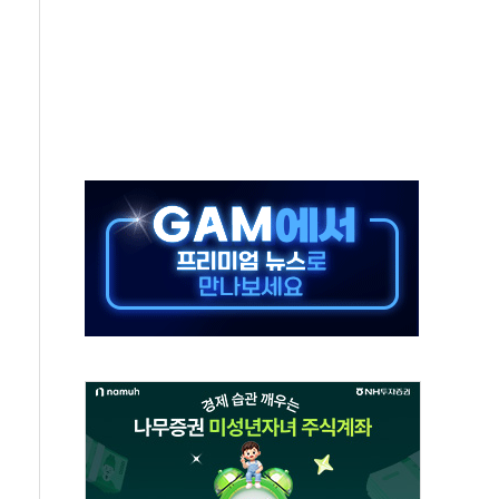
보는 일 없게"…'결혼 페널티' 22개 과제 손본다
터보트 전복…1명 사망·1명 실종
의 날 참석..."국제적 시민 연대로 목소리 내야"
 실종 60대 나흘만에 숨진 채 발견
 살해 10대 아들 체포
' 받아친 정청래…제주 연설서 신경전 고조