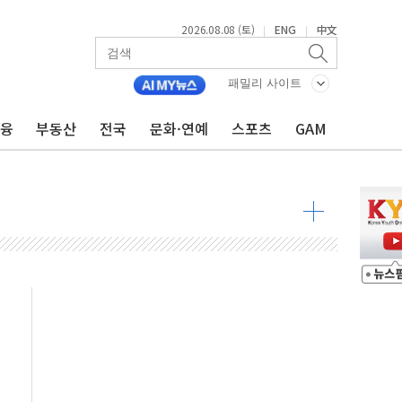
2026.08.08 (토)
ENG
中文
|
|
투입…고수온 양식장 복구·지원 '총력'
산사태 주의보'...경북도, 호우 피해·통제구간 없어
패밀리 사이트
%p' 차 재역전 성공...金 45.42% vs 鄭 44.56%
금융
부동산
전국
문화·연예
스포츠
GAM
·정청래·김민석 당대표 후보
 정청래에 승리...47.75% vs 42.08%
과 발표...김민석 47.75% 정청래 42.08%
표...김민석 45.09% 정청래 43.27% 송영길 11.63%
표...김민석 52.64% 정청래 39.89% 송영길 7.47%
0~8.14)
…공습 한계·탄약 부족 현실화
50㎜ 폭우…강원 동해안 강한 비 이어져
 환경미화원 수거차에 치여 사망
동…60대 남성 2명 숨져