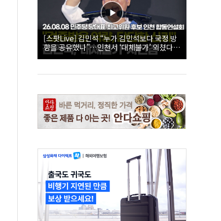
[스팟Live] 김민석 “누가 김민석보다 국정 방
향을 공유했나”…인천서 ‘대체불가’ 외쳤다 |
26.08.08 더불어민주당 당대표·최고위원 후
보 인천 합동연설회