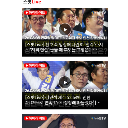
스팟
Live
[스팟Live] 환호 속 입장해 나란히 ‘찰칵’…서
로 ‘저격 연설’ 들을 때 후보들 표정은? |
26.08.08 더불어민주당 당대표·최고위원 후
보 인천 합동연설회
[스팟Live] 김민석 제주 52.64%·인천
45.09%로 연속 1위…정청래 따돌렸다’ |
26.08.08 더불어민주당 당대표·최고위원 후
보 인천 합동연설회