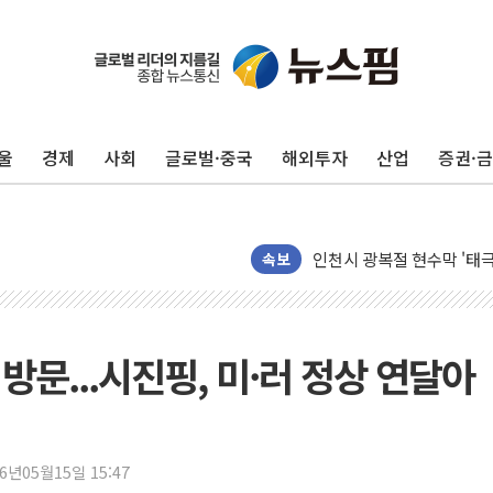
울
경제
사회
글로벌·중국
해외투자
산업
증권·
최태원, 노소영에 9440
하나금융, 명동 소상공인에 
인천시 광복절 현수막 '태
병무청, 보충역 전면 손질…
속보
홈플러스發 대형마트 판매,
윤준병·이해민 의원, '정부
'호우·산사태 주의보' 울진 
방문...시진핑, 미·러 정상 연달아
여야, 황희 '버스 하우스' 
풀무원재단, '국제과학연극제
현대그린푸드 '텍사스로드하
26년05월15일 15:47
與 "세제개편안 8월 말 당