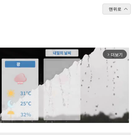
맨위로
더보기
arrow_forward_ios