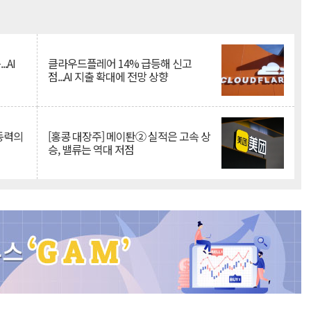
Mute
.AI
클라우드플레어 14% 급등해 신고
점...AI 지출 확대에 전망 상향
 동력의
[홍콩 대장주] 메이퇀② 실적은 고속 상
승, 밸류는 역대 저점