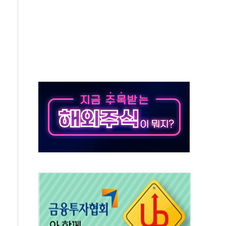
쇄 추돌…7세 남아 등 4명 부상
다"…LG유플러스, AI 홈네트워크 구현 첫발
영하 30도 극저온 난방기술 개발한다
총리비서실
 모집…지역 크리에이터 확대
 이상무"…김회천 사장, 원전 현장점검
독 강화' 2개 법 대표 발의
 페널티 만든 건 이 정권…신생아 특례 대출까지 줄여"
의에 "수용할 수 없다" 반박