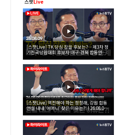
스팟
Live
[스팟Live] TK 당심 잡을 후보는?…제3차 정
기전국당원대회 후보자 대구·경북 합동연설
회 생중계 | 26.08.09
[스팟Live] 역전해야 하는 정청래, 강원 합동
연설 내내 ‘어머니’ 찾은 이유는?! | 26.08.09
더불어민주당 당대표·최고위원 후보 강원 합
동연설회