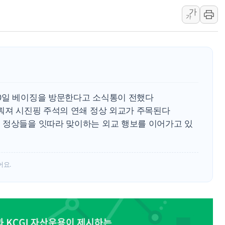
가
경인고속도로서 차량 4대 연
가
"AI가 먼저 알아채고 고친
삼성전자, 美국립연구소와 
[인사] 국무조정실·국무
롯데백화점, 앰배서더 2기
한수원 "폭염 속 전력수급
0일 베이징을 방문한다고 소식통이 전했다
박형수 의원 '선관위 견제·감
이뤄져 시진핑 주석의 연쇄 정상 외교가 주목된다
장동혁, 李 대통령에 "결혼
 정상들을 잇따라 맞이하는 외교 행보를 이어가고 있
정부, 독도 조사활동 日 항
어요.