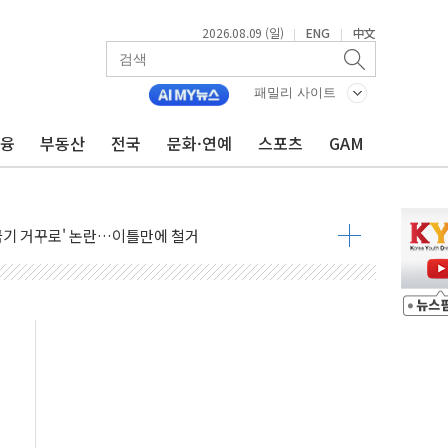
2026.08.09 (일)
ENG
中文
|
|
패밀리 사이트
금융
부동산
전국
문화·연예
스포츠
GAM
억 지급 확정되나…재상고 앞두고 막판 셈법
'행복상자' 전달
극기 거꾸로' 논란…이틀만에 철거
 예술·체육요원 최대 33% 감축
 역대 최대폭 감소한 9.4%↓…유통업계 양극화 심화
 특사'로 콜롬비아 대통령 취임식 참석
시간당 30mm 강한 비...호우 피해 없어
공방…野 "청년 우롱 기괴" vs 與 "송구한 해프닝"
 2026'서 어린이 과학연극 2편 수상
우스' 잠실점, 직장인 핫플레이스로 부상
정 조율 완료…초고가·비거주 1주택 등 여론 수렴"