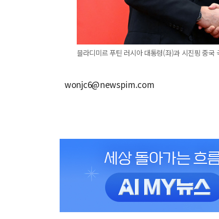
블라디미르 푸틴 러시아 대통령(좌)과 시진핑 중국 
wonjc6@newspim.com