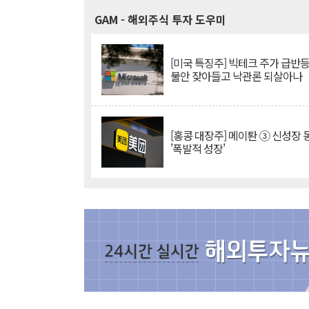
GAM
- 해외주식 투자 도우미
[미국 특징주] 빅테크 주가 급반등..
불안 잦아들고 낙관론 되살아나
[홍콩 대장주] 메이퇀 ③ 신성장
'폭발적 성장'