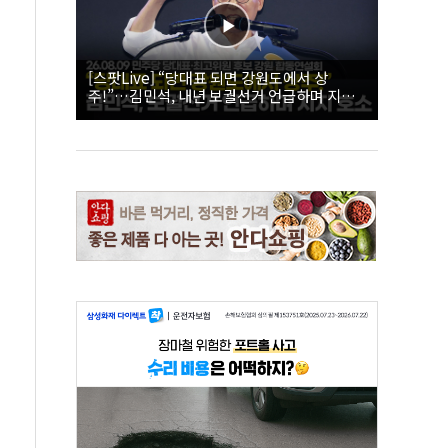
[스팟Live] “당대표 되면 강원도에서 상
주!”…김민석, 내년 보궐선거 언급하며 지지
호소 | 26.08.09 더불어민주당 당대표·최고위
원 후보 강원 합동연설회