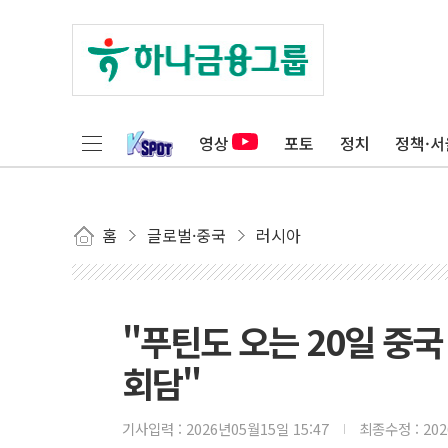
영상
포토
정치
정책·서
홈
글로벌·중국
러시아
"푸틴도 오는 20일 중국 
회담"
기사입력 :
2026년05월15일 15:47
최종수정 :
20