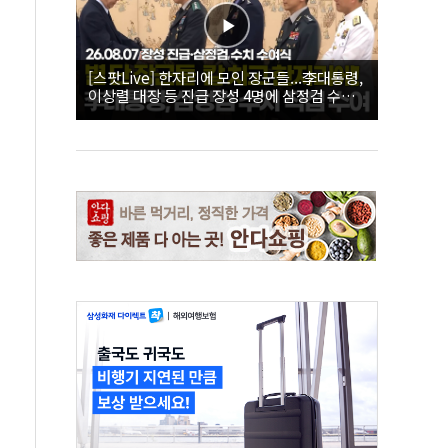
[스팟Live] 한자리에 모인 장군들...李대통령,
이상렬 대장 등 진급 장성 4명에 삼정검 수치
직접 수여｜26.08.07 장성 진급·삼정검 수치
수여식