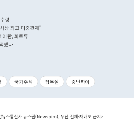
분수령
역사상 최고 미중관계"
고 이란, 희토류
 택했나
령
국가주석
집무실
중난하이
뉴스통신사 뉴스핌(Newspim), 무단 전재-재배포 금지>