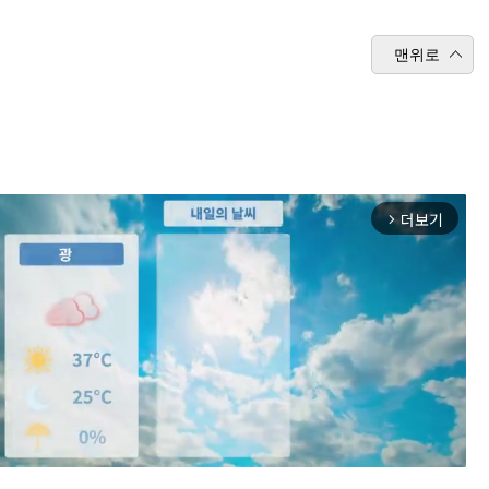
맨위로
더보기
arrow_forward_ios