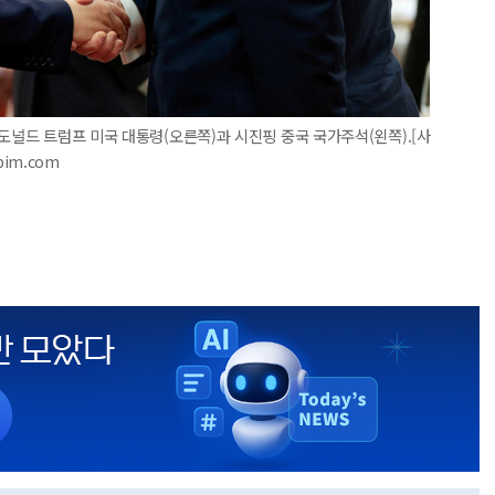
도널드 트럼프 미국 대통령(오른쪽)과 시진핑 중국 국가주석(왼쪽).[사
pim.com