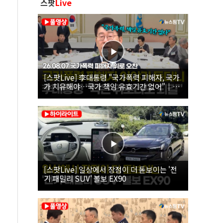
스팟
Live
[스팟Live] 李대통령 "국가폭력 피해자, 국가
가 치유해야…국가 책임 유효기간 없어"｜
26.08.07 국가폭력 피해자 위로 오찬
[스팟Live] 일상에서 장점이 더 돋보이는 '전
기 패밀리 SUV' 볼보 EX90