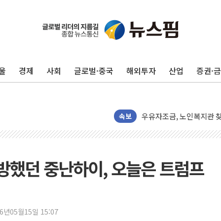
울
경제
사회
글로벌·중국
해외투자
산업
증권·
보름째 잠 못 드는 서울…3
미일 환율공조 뒷말 무성.
우유자조금, 노인복지관 찾
더본코리아 롤링파스타, 파
속보
4자 연합 균열에 분쟁 재
금호석유화학, 2분기 영업
CJ올리브영 흔드는 '신흥
방했던 중난하이, 오늘은 트럼프
"PAFC만으론 어렵다"…
임대사업자, 등록임대 세제
대우건설, 50대 이강석 대
26년05월15일 15:07
비츠로넥스텍, 한화에어로스