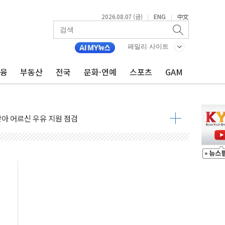
2026.08.07 (금)
ENG
中文
|
|
패밀리 사이트
금융
부동산
전국
문화·연예
스포츠
GAM
0도 열대야에 피로 누적 '건강 적신호'
.."맘대로 팔지도 못하는데 무슨 기축통화"
아 어르신 우유 지원 점검
브리 셰프 모델 발탁
점화 조짐…한미 지배구조 다시 요동
익 4배 '껑충'…전부문 약진
 강자' 다이소·시코르…뷰티 유통 지각변동 본격화
두산퓨얼셀, SOFC에 사활
혜택 축소에 반발…"정책 신뢰 뒤집어"
표 전면에...임원·조직 대대적 개편 예고
페이스와 '누리호 5기분 엔진 구성품' 수주