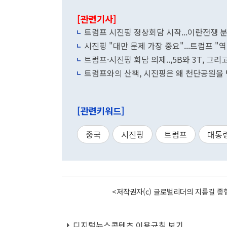
[관련기사]
트럼프 시진핑 정상회담 시작...이란전쟁 
시진핑 "대만 문제 가장 중요"...트럼프 "
트럼프·시진핑 회담 의제..,5B와 3T, 그리
트럼프와의 산책, 시진핑은 왜 천단공원을
[관련키워드]
중국
시진핑
트럼프
대통
<저작권자(c) 글로벌리더의 지름길 종합
디지털뉴스콘텐츠 이용규칙 보기