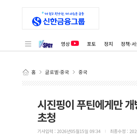
영상
포토
정치
정책·서
홈
글로벌·중국
중국
시진핑이 푸틴에게만 개
초청
기사입력 :
2026년05월15일 09:34
최종수정 :
20