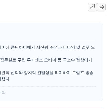
가
1410원대 내려간 환율, "
가
종합특검, '계엄 수용공간
친트럼프 오글스 미 하원의
"주식이야 코인이야"…연속
에쓰씨엔지니어링, 큐니티와
애드포러스, 30억원 규모
베이징 중난하이에서 시진핑 주석과 티타임 및 업무 오
롯데웰푸드, 2분기 영업익 8
이성윤 '호남 민심은 주석
집무실로 푸틴·루카셴코·오바마 등 극소수 정상에게
나경원 의원 "장기보유 1
개인적 신뢰와 정치적 친밀성을 의미하며 트럼프 방중
리됐다
어요.