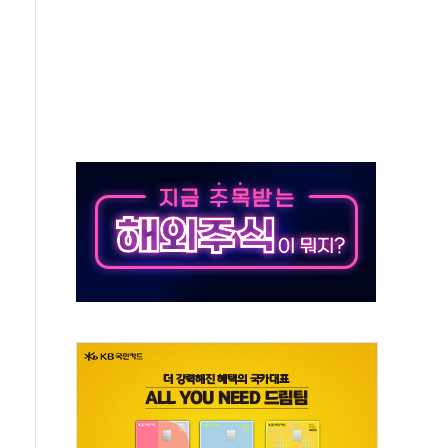
당분간 1400원 초반대 등락"
 확보' 신용해 前교정본부장 불구속 기소
원, 테네시주 경선서 낙선
 사이드카·널뛰기에 개미들 '패닉'
 반도체 EPC 추가 수주
 자사주 취득
8.5% 증가... 해외 자회사가 이끈 '더블 성장'
야청' 파장…친명계 "처절한 역사를 말장난으로" 비판
주택자 과도한 세금 부당"…소득세법 개정안 발의 예고