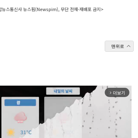
뉴스통신사 뉴스핌(Newspim), 무단 전재-재배포 금지>
맨위로
더보기
arrow_forward_ios