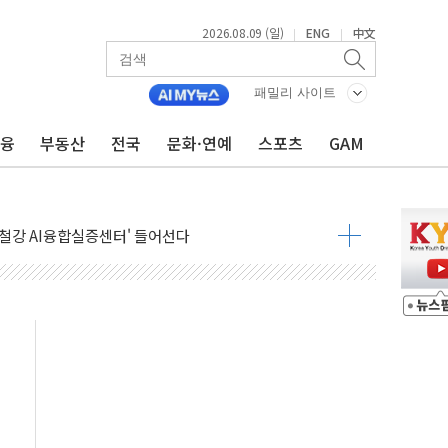
2026.08.09 (일)
ENG
中文
|
|
패밀리 사이트
금융
부동산
전국
문화·연예
스포츠
GAM
.'두천~하당'·'올미골교' 차량 통행 선제 제한
고 발생…작업자 1명 숨져
철강 AI융합실증센터' 들어선다
대 숨진 채 발견...경찰, 조사 중
.48%p 차 선두 유지...金 46.01% vs 鄭 44.53%
기 당선...합산득표율 68.63%
해 10대 구속…범행 후 반려견도 죽여
 정청래에 승리…金 48.54% vs 鄭 44.40%
경선 결과...김민석 48.54% 정청래 44.40%
발표...김민석 47.37% 정청래 45.71% 송영길 6.92%
발표...정청래 47.82% 김민석 46.35% 송영길 5.83%