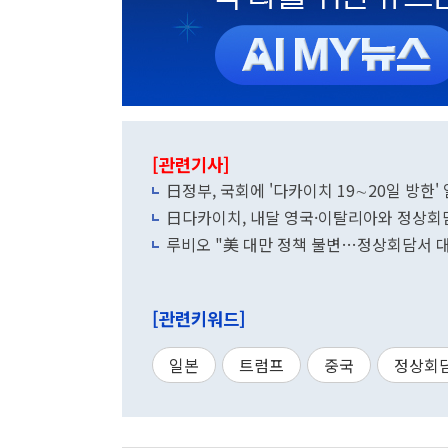
[관련기사]
日정부, 국회에 '다카이치 19∼20일 방한'
日다카이치, 내달 영국·이탈리아와 정상회
루비오 "美 대만 정책 불변…정상회담서 대
[관련키워드]
일본
트럼프
중국
정상회