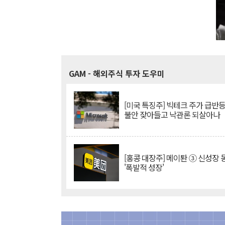
GAM
- 해외주식 투자 도우미
[미국 특징주] 빅테크 주가 급반등..
불안 잦아들고 낙관론 되살아나
[홍콩 대장주] 메이퇀 ③ 신성장
'폭발적 성장'