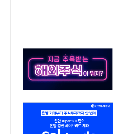
발표...김민석 50.30% 정청래 41.94% 송영길 7.76%
객 400명 맞이…"마음 잇는 시간 되길"
 지급 확정되나…재상고 앞두고 막판 셈법
'행복상자' 전달
극기 거꾸로' 논란…이틀만에 철거
 예술·체육요원 최대 33% 감축
 역대 최대폭 감소한 9.4%↓…유통업계 양극화 심화
 특사'로 콜롬비아 대통령 취임식 참석
시간당 30mm 강한 비...호우 피해 없어