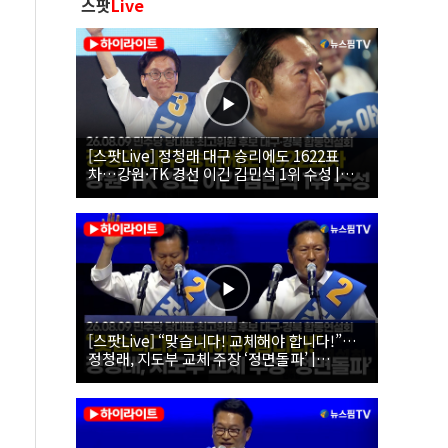
스팟
Live
[스팟Live] 정청래 대구 승리에도 1622표
차…강원·TK 경선 이긴 김민석 1위 수성 |
26.08.09 더불어민주당 당대표·최고위원 후
보 대구·경북 합동연설회
[스팟Live] “맞습니다! 교체해야 합니다!”…
정청래, 지도부 교체 주장 ‘정면돌파’ |
26.08.09 더불어민주당 당대표·최고위원 후
보 대구·경북 합동연설회