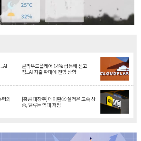
Mute
.AI
클라우드플레어 14% 급등해 신고
점...AI 지출 확대에 전망 상향
 동력의
[홍콩 대장주] 메이퇀② 실적은 고속 상
승, 밸류는 역대 저점