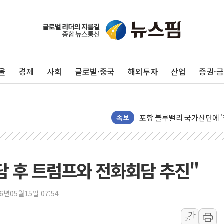
울
경제
사회
글로벌·중국
해외투자
산업
증권·
125mm 폭우 쏟아진 울진..
평택 진위면 공장서 질식사
포항 블루밸리 국가산단에 '
상주 낙동강 선착장 하류서 50
속보
[종합] 김민석, 정청래에 누적 1
민주당 경북도당위원장에 오중
인천서 말다툼 중 어머니 살
담 후 트럼프와 전화회담 추진"
김민석, 강원·대구·경북 경선서
[속보] 민주, 강원·대구·경북 
26년05월15일 07:54
[속보] 민주, 경북 경선 결과 
가
가
[속보] 민주, 대구 경선 결과 