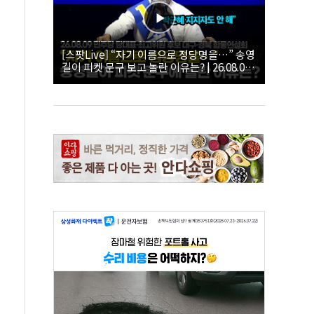
[스팟Live] “자기 이름으로 정당명을…” 송영
길이 피켓 문구 보고 놀란 이유는? | 26.08.09
더불어민주당 당대표·최고위원 후보 대구·경
북 합동연설회