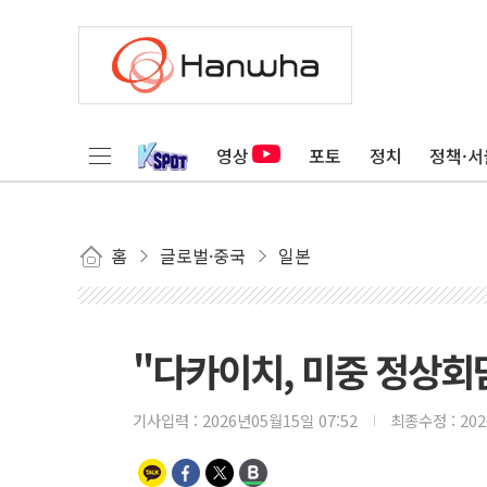
영상
포토
정치
정책·서
홈
글로벌·중국
일본
"다카이치, 미중 정상회
기사입력 :
2026년05월15일 07:52
최종수정 :
20