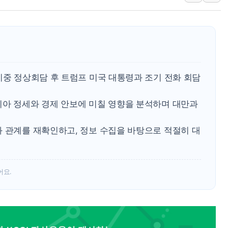
[속보] 민주, 강원 경선 결과 
정재헌 CEO, SKT 장기고
최태원, 노소영에 9440억
하나금융, 명동 소상공인에 
인천시 광복절 현수막 '태
미중 정상회담 후 트럼프 미국 대통령과 조기 전화 회담
병무청, 보충역 전면 손질…
시아 정세와 경제 안보에 미칠 영향을 분석하며 대만과
홈플러스發 대형마트 판매,
윤준병·이해민 의원, '정부
와 관계를 재확인하고, 정보 수집을 바탕으로 적절히 대
'호우·산사태 주의보' 울진 
어요.