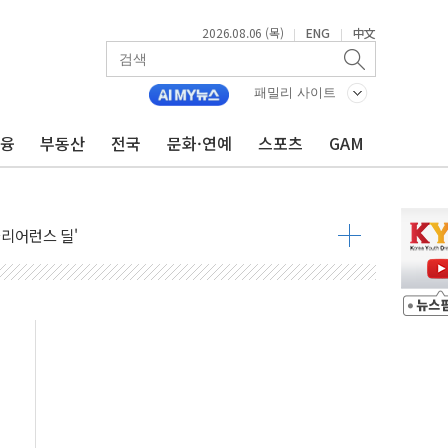
2026.08.06 (목)
ENG
中文
|
|
패밀리 사이트
금융
부동산
전국
문화·연예
스포츠
GAM
선 '데이지'호 미사일 공격"
립 커피 2종 내놔
클리어런스 딜'
 6월 경상수지 497.3억달러 흑자
이는 일 원치 않아"
대통령 "논쟁 여지" 이례적 언급
-뷰티 신규 전략시장 안착
월세 200만원 外
영월 소상공인 디지털 전환 나선다
류한 李대통령…"형소법 보완 방법 찾아달라" 주문도
기대에 금값 4% 급등…유가 혼조