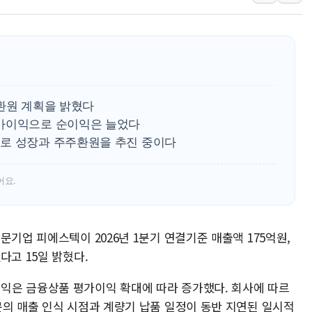
[장욱희의 중장년 취업에세이] 여성 
[오늘날씨] 한낮 39도 폭염 계속…전
[브라질증시] 금리 인하 기대에도 
이마트, 트레이더스 'T-카페' 일반 점
한경협 "에너지 위기 반복…탈탄소 설
주환원 계획을 밝혔다
G80 누유·아반떼 화재 발생 가능성…
평가이익으로 순이익은 늘었다
로 성장과 주주환원을 추진 중이다
[채권/외환] 미 국채금리·달러 동반 
뉴욕증시, 혼조 마감…'사상 최고' 다
어요.
트럼프 행정부, 폴리실리콘 파생제품에
문기업 피에스텍이 2026년 1분기 연결기준 매출액 175억원,
다고 15일 밝혔다.
익은 금융상품 평가이익 확대에 따라 증가했다. 회사에 따르
문의 매출 인식 시점과 계량기 납품 일정이 동반 지연된 일시적