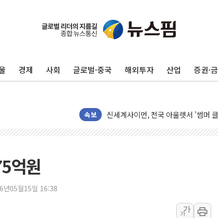
울
경제
사회
글로벌·중국
해외투자
산업
증권·
예멘 후티 반군 "아덴만서 사우디 유조
오뚜기, 제주 특산물 담은 프리미엄 드
신세계사이먼, 전국 아울렛서 '썸머 
외국인 국내 주식 316억달러 팔았지만,
속보
트럼프 "이란과의 합의 선호…사람 죽
정동영 '2국가론' 제동 걸리나...李 
LF 아떼, 미국 매출 42배 '점프'…K
75억원
[뉴스핌 이 시각 PICK] 서울 외곽도 
"곤드레도 AI로 판다"…성신여대, 
26년05월15일 16:38
공개 사의 정성호에 "잘 버티라" 만
가
가
[금/유가] 국채금리 하락·이란 협상 