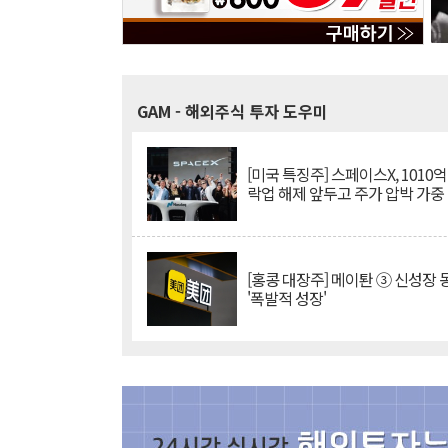
GAM
- 해외주식 투자 도우미
[미국 특징주] 스페이스X, 1010
락업 해제 앞두고 주가 압박 가중
[홍콩 대장주] 메이퇀 ③ 신성장
'폭발적 성장'