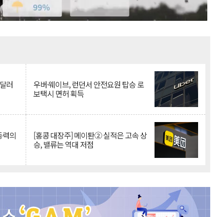
Mute
억달러
우버·웨이브, 런던서 안전요원 탑승 로
보택시 면허 획득
 동력의
[홍콩 대장주] 메이퇀② 실적은 고속 상
승, 밸류는 역대 저점