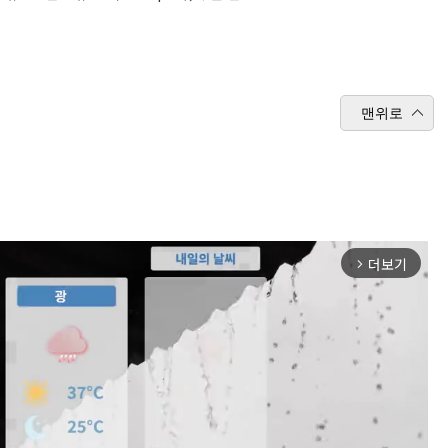
맨위로
더보기
arrow_forward_ios