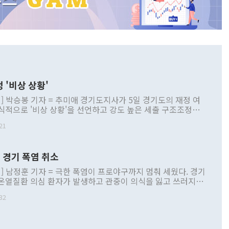
 '비상 상황'
] 박승봉 기자 = 추미애 경기도지사가 5일 경기도의 재정 여
식적으로 '비상 상황'을 선언하고 강도 높은 세출 구조조정과
선을 골자로 한 비상조치 추친 방안을 제시했다고 밝혔다. 추
21
사가 5일 경기도의 재정 여건에 대해 공식적으로 '비상 상
고 강도 높은 세출 구조조정과 세입 구조 개선을 골자로 한 비
 [사진=경기도] 추 지사는 이날 경기도청 브리핑룸
 경기 폭염 취소
견을 열고 "경기도는 지금 새로운 공약사업을 추진하기는커녕
인 민생 사업조차 온전히 유지하기 어려운 지경에 이르렀
] 남정훈 기자 = 극한 폭염이 프로야구까지 멈춰 세웠다. 경기
 결단하지 않으면 2~3년 뒤 채무를 갚기 위해 또다시 지방채를
온열질환 의심 환자가 발생하고 관중이 의식을 잃고 쓰러지는
환에 빠질 수 있어 '경기도 재정 비상 상황'을 선언한다"고 밝
 벌어지자 한국야구위원회(KBO)가 결국 리그를 일시 중단하
따르면 민선 8기 당시 경기도는 재정 부족을 이유로 노인장기요
32
마련에 나섰다. KBO는 5일과 6일 예정됐던 2026 신한 SOL
 책임의료기관 육성, 유·초·중·고교 급식비, 시내버스 공공관
군 전 경기와 퓨처스리그 전 경기를 모두 취소한다고 발표했다.
수 주요 민생·필수 사업의 올해 예산을 12개월분이 아닌 9개
잠실(NC-두산), 인천(LG-SSG), 대구(한화-삼성), 부산(키
 것으로 나타났다. 이에 따라 올해에만 약 7700억 원 규모의