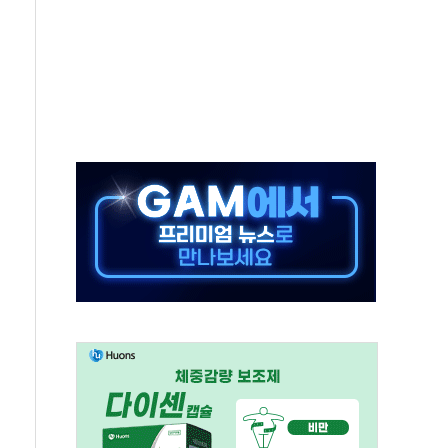
근로자, 육아로 경력 단절…기업 인재 전략 재정립 필요
북·제주 비소식
약보합…대선 불확실성에 투자심리 위축
포 첫 입점
비 전환 지원 강화해야"
4개 업체 51만여대 리콜
하락…유가 안정에 9월 금리 인상 기대 '후퇴'
우지수 5거래일 연속 랠리
 15% 관세 부과 추진