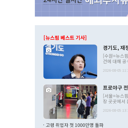
[뉴스핌 베스트 기사]
경기도, 재정
[수원=뉴스핌
건에 대해 공
세입 구조 개
2026-08-05 11:
미애 경기도지
황'을 선언하
상조치 방안을 발표했다.
프로야구 전
에서 기자회
이미 진행 중
[서울=뉴스핌
다"며 "지금
장 곳곳에서 
발행하는 악순
응급 상황까지
혔다. 도에 
2026-08-05 13:
고 긴급 대책 
양, 소아응급
KBO리그 1
리제 등 상당
취소된 경기는 
고령 취업자 첫 1000만명 돌파
월분만 편성한