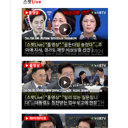
스팟
Live
[스팟Live] *풀영상* "골든타임 놓쳤다"...추
미애 지사, 경기도 재정 비상상황 선언 |
26.08.05 추미애 경기지사 기자회견
[스팟Live] *풀영상* "일리 있는 질문입니
다"...대통령도 칭찬받는 업무보고에 현장 '빵'
| 26.08.05 이재명 대통령 업무보고 - 교육부,
국교위, 문체부, 국가유산청