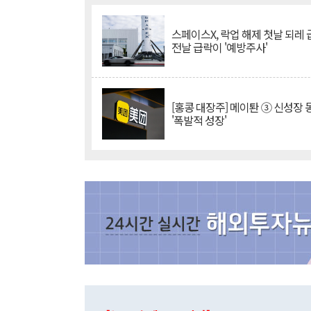
스페이스X, 락업 해제 첫날 되레 급
전날 급락이 '예방주사'
[홍콩 대장주] 메이퇀 ③ 신성장
'폭발적 성장'