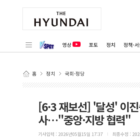
영상
포토
정치
정책·서
홈
정치
국회·정당
[6·3 재보선] '달성' 
사…"중앙·지방 협력"
기사입력 :
2026년05월15일 17:37
최종수정 :
20