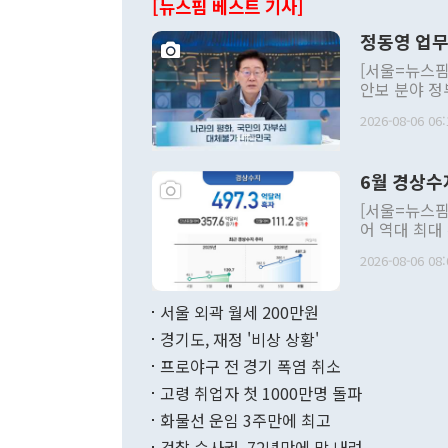
[뉴스핌 베스트 기사]
정동영 업무
[서울=뉴스핌
안보 분야 정
평화공존 발전
2026-08-06 06:
발언 중에는 
언한 것이 있
령은 공개적으
6월 경상수
주의적 희망에
관의 대북 정
[서울=뉴스핌
관 부처 장관
어 역대 최대
관의 무리한 
출 호조로 월
다. [정동영 통일부 장관이 지난달 23일 오후 서울 종로구 정부서울청사에
2026-08-06 08:
료=한국은행] 한국은행이 6일 발표한 '2026년 6월 국제수지(잠정)'에
서 취임 1주년 
면 지난 6월
부 장관 권한
1000만달러
서울 외곽 월세 200만원
발전 구상'을
이에 따라 올
적 갈등 해결
경기도, 재정 '비상 상황'
했다. 경상수
결과 혐오의 
9000만달러
프로야구 전 경기 폭염 취소
년간의 CVI
지 기준 상품
고령 취업자 첫 1000만명 돌파
무너졌다고도 
며 월간 기준
현실을 바꾸는
달러로 38.
화물선 운임 3주만에 최고
를 평화 체제
196.9% 급
검찰 수사권, 72년만에 막 내려