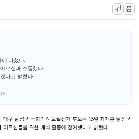
민병덕 "오늘 67개 점포 영업 재
가
가
하나금융이 쏘아 올린 CIFO, 
종합특검, '尹 관저 이전 감사 무마
코스피·코스닥 오전 동반 하락…내
'입추'인데 연일 찜통더위…김성환
"최대 2시간 앞서 침수 예측"…건
유니슨 "국내생산세액공제·인증제
사에 나섰다.
 어르신과 소통했다.
창호 교체하다 난간 무너져…대전서
겠다고 밝혔다.
장동혁 "규제와 대출 풀고 재개발
어요.
힘 대구 달성군 국회의원 보궐선거 후보는 15일 최재훈 달성군
 어르신들을 위한 배식 활동에 참여했다고 밝혔다.