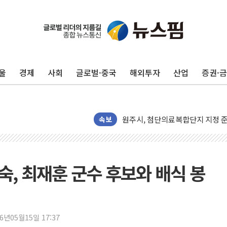
LG헬로비전 '헬로모바일', 교보문
울
경제
사회
글로벌·중국
해외투자
산업
증권·
KTis, 02-114로 카카오 T 택시
해군1함대 '창설 80주년' 기념식.
원주시, 첨단의료복합단지 지정 준
속보
삼척시, 무건리 이끼폭포 생태탐방
전남광주 화정역 인근 도로 4중 
청도 문수리 야산서 산불 진화 중.
이진숙, 최재훈 군수 후보와 배식 봉
'해병 순직 책임' 임성근 전 사단장
헥토이노베이션, 상반기 매출 첫 2
우리은행, 고창해상풍력에 4000억
26년05월15일 17:37
NH농협은행, 모두투어 제휴 여행