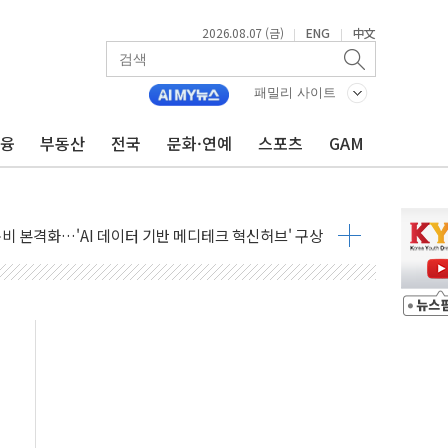
2026.08.07 (금)
ENG
中文
|
|
패밀리 사이트
고 제휴 전자책 요금제 출시
금융
부동산
전국
문화·연예
스포츠
GAM
 호출 서비스
..지역축제 '불금전파, 송정'과 상생
비 본격화…'AI 데이터 기반 메디테크 혁신허브' 구상
로 출입 통제
추돌…1명 심정지·5명 부상
..진화헬기 3대 투입
 항소심도 징역 3년
000억원 돌파
 금융 지원
적금 완판