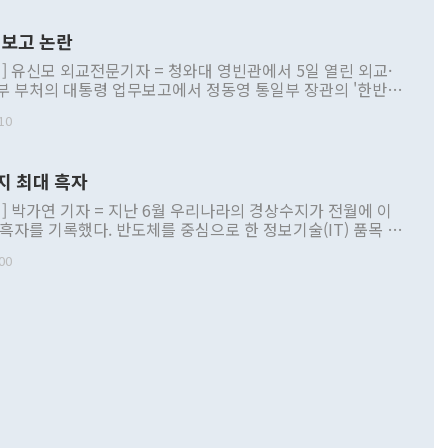
보고 논란
] 유신모 외교전문기자 = 청와대 영빈관에서 5일 열린 외교·
부 부처의 대통령 업무보고에서 정동영 통일부 장관의 '한반도
 구상'과 업무보고 발언이 논란을 빚고 있다. 이날 정 장관의
10
정부 내 조율을 거치지 않은 사안을 정책으로 추진하겠다고 공
는가 하면 사실 관계에 맞지 않은 설명도 있었다. 이재명 대통
로 신중을 기해 달라고 경고했고, 조현 외교부 장관은 '이상
지 최대 흑자
 근거한 비현실적 구상'이라는 비판을 내놨다. 그동안 정 장
책 관련 발언이 물의를 빚은 적은 여러 번 있지만 대통령과 유
] 박가연 기자 = 지난 6월 우리나라의 경상수지가 전월에 이
이 공개적으로 부정적 입장을 표명한 것은 이례적이다. 정 장
 흑자를 기록했다. 반도체를 중심으로 한 정보기술(IT) 품목 수
대북 접근법과 월권을 제어해야 한다는 목소리도 높아지고 있
간 상품수출이 처음으로 1000억달러를 넘어선 영향이다. [자
00
 따르
기자간담회를 하고 있다. [사진=통일부] 2026.07.23 ◆통일
 경상수지는 497억3000만달러 흑자로 집계됐다. 전월(386억
 넘어선 주장 정 장관은 이날 업무보고에서 '한반도 평화공존
)에 이어 두 달 연속 월간 기준 역대 최대 기록을 갈아치웠다.
 설명하면서 이재명 정부 2년차 핵심 과제로 상호 존중·평화
해 상반기 누적 경상수지 흑자는 1910억1000만달러를 기록
·핵 없는 한반도 등 3대 기본 방향을 제시했다. 정 장관은 "대
지 흑자를 견인한 것은 상품수지다. 6월 상품수지는 478억
언어는 멈춰야 한다"면서 주적 용어 대체를 주장했다. 지난 25
 흑자를 기록하며 전월에 이어 역대 최대를 다시 썼다. 국제수
D(완전하고 검증가능하며 되돌릴 수 없는 비핵화) 구도는 이미
수출은 1123억7000만달러로 전년 동월 대비 84.5% 증가하
했다. 또 "현 시점에서 흘러간 선(先)비핵화만 되뇌는 것은
 처음으로 1000억달러를 넘어섰다. 상품수입은 644억8000만
 데 힘이 되지 않는다"고 주장했다. 정 장관은 또 "정전 체제
6% 늘었다. 통관 기준으로는 반도체 수출이 전년 동월 대비
로 바꾸는 논의에 착수하겠다"면서 "북·미 정상회담 견인과
증했고 컴퓨터·주변기기(SSD)는 282.7% 증가했다. IT 품목