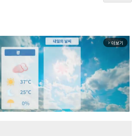
더보기
arrow_forward_ios
Mute