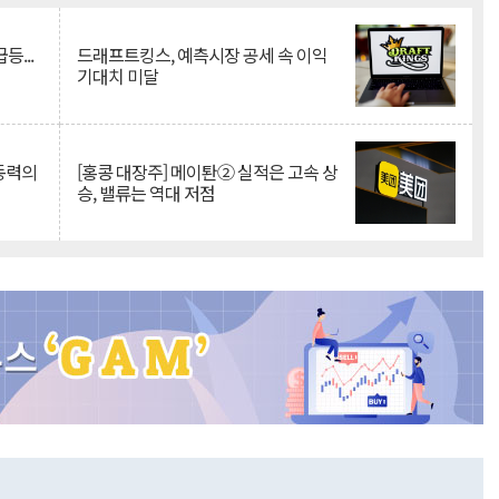
등...
드래프트킹스, 예측시장 공세 속 이익
기대치 미달
 동력의
[홍콩 대장주] 메이퇀② 실적은 고속 상
승, 밸류는 역대 저점