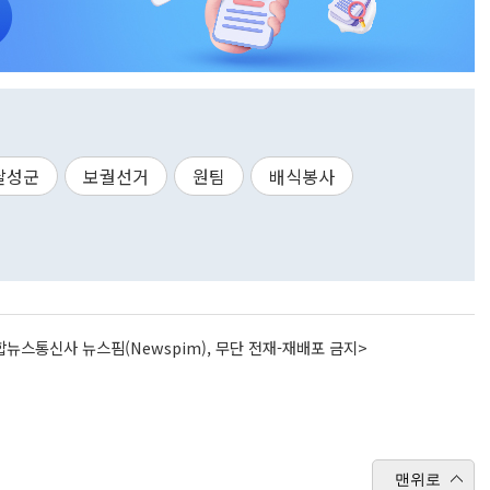
달성군
보궐선거
원팀
배식봉사
뉴스통신사 뉴스핌(Newspim), 무단 전재-재배포 금지>
맨위로