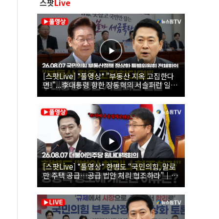
스팟
Live
[스팟Live] *풀영상* "부동산 지옥 고집한다
면!"...李대통령 향한 장동혁의 서슬퍼런 일갈
| 26.08.07 국민의힘 부동산정책 정상화 특별
위원회 전체회의
[스팟Live] *풀영상* 한병도 “국민의힘, 말로
만 주택 공급…공급 법안 처리 협조하라”｜
26.08.07 더불어민주당 원내대책회의