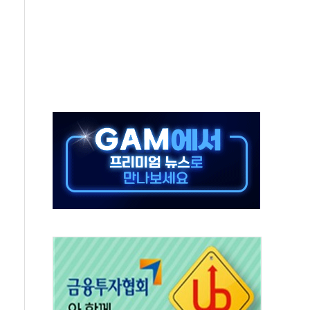
개...장바구니에 홈플러스 담아달라" 호소
금융지주 포용금융 조직개편 신호탄
' 유병호 구속 기소
린 종목이 두 배 넘어
 기후부 장관 "예측범위 벗어나도 즉시대응"
설연, AI 위험기상 기술 개발
도 개선 수혜 기대"
 50대 일용직 추락 사망
·재건축 촉진하는 것이 부동산 정상화"